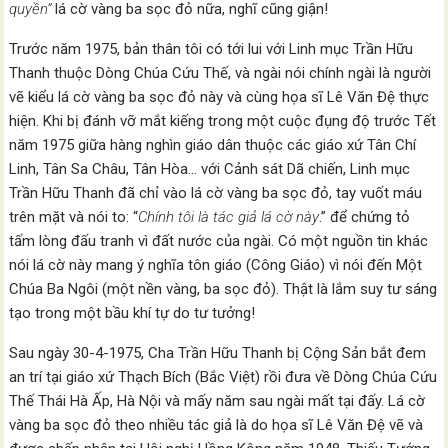
quyền”
lá cờ vàng ba sọc đỏ nữa, nghĩ cũng giận!
Trước năm 1975, bản thân tôi có tới lui với Linh mục Trần Hữu
Thanh thuộc Dòng Chúa Cứu Thế, và ngài nói chính ngài là người
vẽ kiểu lá cờ vàng ba sọc đỏ này và cùng họa sĩ Lê Văn Đệ thực
hiện. Khi bị đánh vỡ mắt kiếng trong một cuộc đụng độ trước Tết
năm 1975 giữa hàng nghìn giáo dân thuộc các giáo xứ Tân Chí
Linh, Tân Sa Châu, Tân Hòa… với Cảnh sát Dã chiến, Linh mục
Trần Hữu Thanh đã chỉ vào lá cờ vàng ba sọc đỏ, tay vuốt máu
trên mặt và nói to: “
Chính tôi là tác giả lá cờ này
.” để chứng tỏ
tấm lòng đấu tranh vì đất nước của ngài. Có một nguồn tin khác
nói lá cờ này mang ý nghĩa tôn giáo (Công Giáo) vì nói đến Một
Chúa Ba Ngôi (một nền vàng, ba sọc đỏ). Thật là lắm suy tư sáng
tạo trong một bầu khí tự do tư tưởng!
Sau ngày 30-4-1975, Cha Trần Hữu Thanh bị Cộng Sản bắt đem
an trí tại giáo xứ Thạch Bích (Bắc Việt) rồi đưa về Dòng Chúa Cứu
Thế Thái Hà Ấp, Hà Nội và mấy năm sau ngài mất tại đấy. Lá cờ
vàng ba sọc đỏ theo nhiều tác giả là do họa sĩ Lê Văn Đệ vẽ và