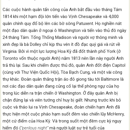
Các cuộc hành quân tấn công của Anh bắt đầu vào tháng Tám
1814 khi một hạm đội lớn tiến vào Vịnh Chesapeake và 4,000
quân chính quy đổ bộ lên các bờ sông Patuxent. Họ nghiền nát
một đạo dân quân ở ngoại ô Washington và tiến vào thủ đô ngày
24 tháng Tám. Tổng Thống Madison và người vợ thông minh và
xinh đẹp là bà Dolley chỉ kịp thu vén ít đồ đạc quý giá và rút về
Virginia. Bởi vì một lực lượng Hoa Kỳ đã đốt thành phố York (ở
Toronto vốn thuộc người Anh) năm 1813 nên lần này người Anh
trả thù lại. Sau khi chiếm được thủ đô, quân Anh đốt điện Capitol
(cùng với Thư Viện Quốc Hội), Tòa Bạch Cung, và một vài công
thự khác. Đoàn quân thắng trận áo đỏ giong tàu tới Baltimore là
nơi các đạo dân quân đang củng cố lại thế phòng ngự của họ
trong lúc diễn ra trận chiến ở Washington. Ở đây quân Anh bị
chận đứng lại và viên tướng chỉ huy bị giết. Nhưng trước khi bỏ
cuộc và tháo lui ra Vịnh Chesapeake, đoàn chiến hạm Anh đã
thực hiện một cuộc pháo hạm suốt đêm vào chiến lũy McHenry,
một cứ điểm của Hoa Kỳ. Và trong suốt một đêm cực kỳ nguy
hiểm đó (
“perilous night”
mà người luật sư trẻ tuổi của