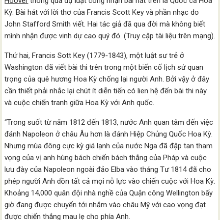
Hoover
thông qua dự luật công nhận bài hát trên là Quốc ca Hoa
Kỳ. Bài hát với lời thơ của Francis Scott Key và phần nhạc do
John Stafford Smith viết. Hai tác giả đã qua đời mà không biết
mình nhận được vinh dự cao quý đó. (Truy cập tài liệu trên mạng).
Thứ hai, Francis Sott Key (1779-1843), một luật sư trẻ ở
Washington đã viết bài thi trên trong một biến cố lịch sử quan
trọng của quê hương Hoa Kỳ chống lại người Anh. Bởi vậy ở đây
cần thiết phải nhắc lại chút ít diễn tiến có lien hệ đến bài thi này
và cuộc chiến tranh giữa Hoa Kỳ với Anh quốc.
“Trong suốt từ năm 1812 đến 1813, nước Anh quan tâm đến việc
đánh Napoleon ở châu Âu hơn là đánh Hiệp Chủng Quốc Hoa Kỳ.
Nhưng mùa đông cực kỳ giá lạnh của nước Nga đã đập tan tham
vọng của vị anh hùng bách chiến bách thắng của Pháp và cuộc
lưu đày của Napoleon ngoài đảo Elba vào tháng Tư 1814 đã cho
phép người Anh dồn tất cả mọi nỗ lực vào chiến cuộc với Hoa Kỳ.
Khoảng 14,000 quân đội nhà nghề của Quận công Wellington bấy
giờ đang được chuyển tới nhắm vào châu Mỹ với cao vọng đạt
được chiến thắng mau lẹ cho phía Anh.