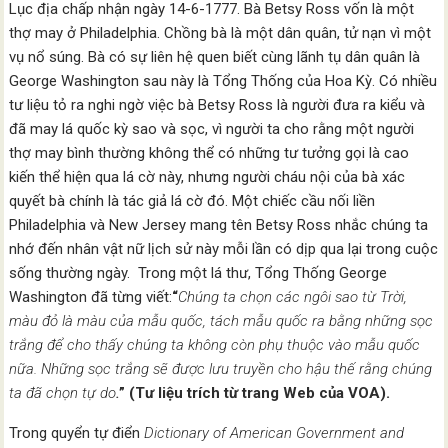
Lục địa chấp nhận ngày 14-6-1777. Bà Betsy Ross vốn là một
thợ may ở Philadelphia. Chồng bà là một dân quân, tử nạn vì một
vụ nổ súng. Bà có sự liên hệ quen biết cùng lãnh tụ dân quân là
George Washington sau này là Tổng Thống của Hoa Kỳ. Có nhiều
tư liệu tỏ ra nghi ngờ việc bà Betsy Ross là người đưa ra kiểu và
đã may lá quốc kỳ sao và sọc, vì người ta cho rằng một người
thợ may bình thường không thể có những tư tưởng gọi là cao
kiến thể hiện qua lá cờ này, nhưng người cháu nội của bà xác
quyết bà chính là tác giả lá cờ đó. Một chiếc cầu nối liền
Philadelphia và New Jersey mang tên Betsy Ross nhắc chúng ta
nhớ đến nhân vật nữ lịch sử này mỗi lần có dịp qua lại trong cuộc
sống thường ngày. Trong một lá thư, Tổng Thống George
Washington đã từng viết:
“
Chúng ta chọn các ngôi sao từ Trời,
màu đỏ là màu của mẫu quốc, tách mẫu quốc ra bằng những sọc
trắng để cho thấy chúng ta không còn phụ thuộc vào mẫu quốc
nữa. Những sọc trắng sẽ được lưu truyền cho hậu thế rằng chúng
ta đã chọn tự do
.
” (Tư liệu trích từ trang Web của VOA).
Trong quyển tự điển
Dictionary of American Government and