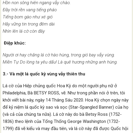
Hồn non sông hiên ngang vẫy chào.
Đầy trời rền vang tiếng pháo
Tiếng bom gào như xé gió
Hãy vững tin trong đêm dài
Nhìn lên lá cờ còn đây
Điệp khúc:
Người ơi hay chăng lá cờ hào hùng, trong gió bay vẫy vùng.
Miền Tự Do lòng ta yêu dấu! Là quê hương những anh hùng.
3.- Và một lá quốc kỳ vùng vẫy thiên thu
Lá cờ của Hiệp chủng quốc Hoa Kỳ do một người phụ nữ ở
Philadelphia, Bà BETSY ROSS, vẽ. Như trong phần nói ở trên, tôi
khởi viết bài này, ngày 14 Tháng Sáu 2020. Hoa Kỳ chọn ngày này
để kỷ niệm lá quốc kỳ sao và sọc (Star-Spangled Banner) của họ
(và cả của chúng ta nữa). Lá cờ này do bà Betsy Ross (1752-
1836) theo lệnh của Tổng Thống George Washington (1732-
1799) đã vẽ kiểu và may đầu tiên, và lá cờ này đã được Quốc hội