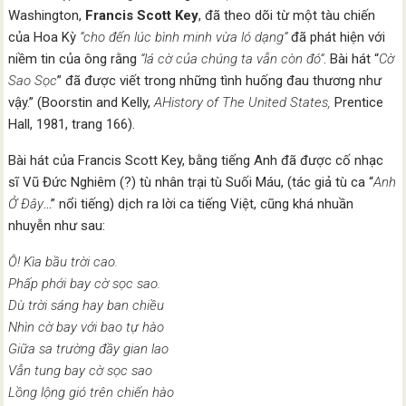
Washington,
Francis Scott Key
, đã theo dõi từ một tàu chiến
của Hoa Kỳ
“cho đến lúc bình minh vừa ló dạng”
đã phát hiện với
niềm tin của ông rằng
“lá cờ của chúng ta vẫn còn đó”
. Bài hát “
Cờ
Sao Sọc
” đã được viết trong những tình huống đau thương như
vậy.” (Boorstin and Kelly,
AHistory of The United States,
Prentice
Hall, 1981, trang 166).
Bài hát của Francis Scott Key, bằng tiếng Anh đã được cố nhạc
sĩ Vũ Đức Nghiêm (?) tù nhân trại tù Suối Máu, (tác giả tù ca “
Anh
Ở Đây
…” nổi tiếng) dịch ra lời ca tiếng Việt, cũng khá nhuần
nhuyễn như sau:
Ô! Kìa bầu trời cao.
Phấp phới bay cờ sọc sao.
Dù trời sáng hay ban chiều
Nhìn cờ bay với bao tự hào
Giữa sa trường đầy gian lao
Vẫn tung bay cờ sọc sao
Lồng lộng gió trên chiến hào