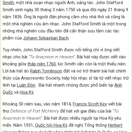
Smith
, một nhà soạn nhạc người Anh, sáng tác. John Stafford
Smith sinh ngày 30 tháng 3 năm 1750 và qua đời ngày 21 tháng 9
năm 1836. Ông là người đàn phong cầm cho nhà thờ và cũng là
một nhà nghiên cứu âm nhạc. John Stafford Smith là một trong
những nhà nghiên cứu đầu tiên đã cẩn thận sưu tầm các tác
phẩm của
Johann Sebastian Bach
.
Tuy nhiên, John Stafford Smith được nổi tiếng chỉ vì ông viết
nhạc cho bài
“To Anacreon in Heaven”
. Bài hát này được viết vào
khoảng giữa
thập niên 1760
, lúc Smith vẫn còn là một thiếu niên.
Lời bài hát do
Ralph Tomlinson
đặt và nó trở thành bài hát chính
thức của Anacreontic Society, hiệp hội nhạc sĩ tài tử viết nhạc trữ
tình tại
Luân Đôn
. Bài hát nhanh chóng được phổ biến tại
Anh
Quốc
và
Hoa Kỳ
.
Khoảng 50 năm sau, vào năm 1814,
Francis Scott Key
viết bài
thơ
Defence of Fort McHenry
để hát với giai điệu của bài
“To
Anacreon in Heaven”
. Bài hát được nhiều người tại Hoa Kỳ yêu
mến. Năm 1931,
Quốc hội Hoa Kỳ
đề nghị Tổng thống
Herbert