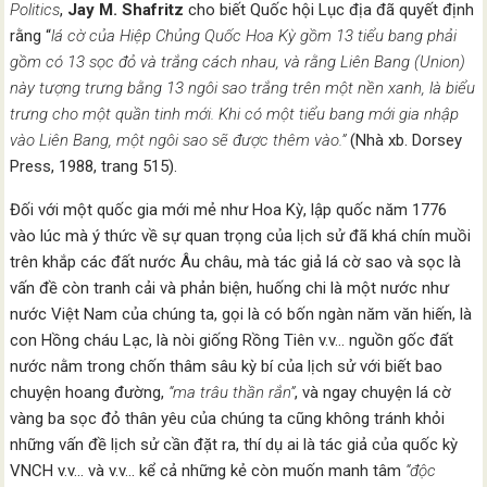
Politics
,
Jay M. Shafritz
cho biết Quốc hội Lục địa đã quyết định
rằng “
lá cờ của Hiệp Chủng Quốc Hoa Kỳ gồm 13 tiểu bang phải
gồm có 13 sọc đỏ và trắng cách nhau, và rằng Liên Bang (Union)
này tượng trưng bằng 13 ngôi sao trắng trên một nền xanh, là biểu
trưng cho một quần tinh mới. Khi có một tiểu bang mới gia nhập
vào Liên Bang, một ngôi sao sẽ được thêm vào.”
(Nhà xb. Dorsey
Press, 1988, trang 515).
Đối với một quốc gia mới mẻ như Hoa Kỳ, lập quốc năm 1776
vào lúc mà ý thức về sự quan trọng của lịch sử đã khá chín muồi
trên khắp các đất nước Âu châu, mà tác giả lá cờ sao và sọc là
vấn đề còn tranh cải và phản biện, huống chi là một nước như
nước Việt Nam của chúng ta, gọi là có bốn ngàn năm văn hiến, là
con Hồng cháu Lạc, là nòi giống Rồng Tiên v.v… nguồn gốc đất
nước nằm trong chốn thâm sâu kỳ bí của lịch sử với biết bao
chuyện hoang đường,
“ma trâu thần rắn”
, và ngay chuyện lá cờ
vàng ba sọc đỏ thân yêu của chúng ta cũng không tránh khỏi
những vấn đề lịch sử cần đặt ra, thí dụ ai là tác giả của quốc kỳ
VNCH v.v… và v.v… kể cả những kẻ còn muốn manh tâm
“độc