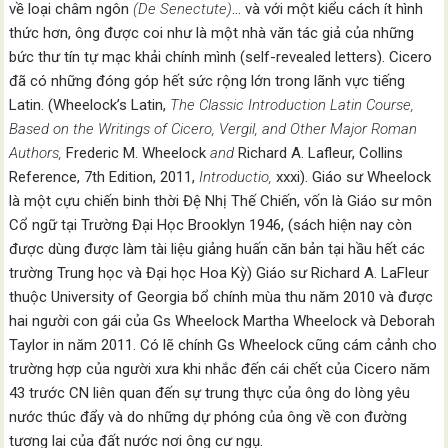
về loại châm ngôn
(De Senectute)
… và với một kiểu cách ít hình
thức hơn, ông được coi như là một nhà văn tác giả của những
bức thư tín tự mạc khải chính mình (self-revealed letters). Cicero
đã có những đóng góp hết sức rộng lớn trong lãnh vực tiếng
Latin. (Wheelock’s Latin,
The Classic Introduction Latin Course,
Based on the Writings of Cicero, Vergil, and Other Major Roman
Authors,
Frederic M. Wheelock
and
Richard A. Lafleur, Collins
Reference, 7th Edition, 2011,
Introductio,
xxxi). Giáo sư Wheelock
là một cựu chiến binh thời Đệ Nhị Thế Chiến, vốn là Giáo sư môn
Cổ ngữ tại Trường Đại Học Brooklyn 1946, (sách hiện nay còn
được dùng được làm tài liệu giảng huấn căn bản tại hầu hết các
trường Trung học và Đại học Hoa Kỳ) Giáo sư Richard A. LaFleur
thuộc University of Georgia bổ chính mùa thu năm 2010 và được
hai người con gái của Gs Wheelock Martha Wheelock và Deborah
Taylor in năm 2011. Có lẽ chính Gs Wheelock cũng cám cảnh cho
trường hợp của người xưa khi nhắc đến cái chết của Cicero năm
43 trước CN liên quan đến sự trung thực của ông do lòng yêu
nước thúc đẩy và do những dự phóng của ông về con đường
tương lai của đất nước nơi ông cư ngụ.