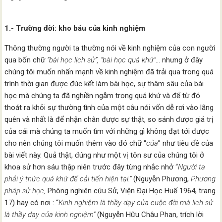
1.- Trường đời: kho báu của kinh nghiệm
Thông thường người ta thường nói về kinh nghiệm của con người
qua bốn chữ
“bài học lịch sử”, “bài học quá khứ”
… nhưng ở đây
chúng tôi muốn nhấn mạnh về kinh nghiệm đã trải qua trong quá
trình thời gian được đúc kết làm bài học, sự thâm sâu của bài
học mà chúng ta đã nghiền ngẫm trong quá khứ và để từ đó
thoát ra khỏi sự thường tình của một câu nói vốn dễ rơi vào lãng
quên và nhất là để nhận chân được sự thật, so sánh được giá trị
của cái mà chúng ta muốn tìm với những gì không đạt tới được
cho nên chúng tôi muốn thêm vào đó chữ “
của
” như tiêu đề của
bài viết này. Quả thật, đúng như một vị tôn sư của chúng tôi ở
khoa sử hơn sáu thập niên trước đây từng nhắc nhở “
Người ta
phải ý thức quá khứ để cải tiến hiện tại.”
(Nguyễn Phương,
Phương
pháp sử học,
Phòng nghiên cứu Sử, Viện Đại Học Huế 1964, trang
17) hay có nơi : “
Kinh nghiệm là thầy dạy của cuộc đời mà lịch sử
là thầy dạy của kinh nghiệm”
(Nguyễn Hữu Châu Phan, trích lời