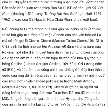
của GS Nguyễn Phương được in trong phần giáo đầu gồm ba tập
Bản thảo Khảo luận tốt nghiệp Ban Sử ĐHSP có tên
Lịch Sử Việt
Nam
, (khoảng 1.500 trang, Trường Đại Học Sư Phạm Huế, 1959-
1962, di cảo của GS Nguyễn Hữu Châu Phan, chưa xuất bản).
Nếu chúng ta lùi mãi trong quá khứ gần hai nghìn năm về trước,
ta sẽ bắt gặp tư tưởng của một vĩ nhân của nền văn hóa cổ La
mã có tên gọi là Cicero. Cicero (Marcus Tullius Cicero,106-43 tr.
CN.), sinh tại tỉnh nhỏ có tên Arpinum 60 dặm về phía nam của
Rô-ma, một nhà diễn thuyết lừng danh mà sự hùng biện của ông
đã đập tan âm mưu đảo chính nghị trường của nhà quý tộc hư
hỏng Catiline (Lucius Sergius Catilina, 109-62 tr. CN.) trong năm
63 (B.C.), và 20 năm sau cũng chính sự chống đối đầy tinh thần ái
quốc của ông đã làm ông tiêu mất mạng sống vào tay một người
cao mưu hơn (high-handed policies) là tướng Mark Antony
(Marcus Antonius, 83-30 tr. CN). Cicero được coi là người rất
đáng khâm phục trong lãnh vực Tu từ học Rô-ma (Rhetoric La
Mã), là người từng dẫn giải nền triết học Hy Lạp cho đồng bào
của mình, là một nhà luận chứng về
Tình bạn hữu (De Amicitia)
và