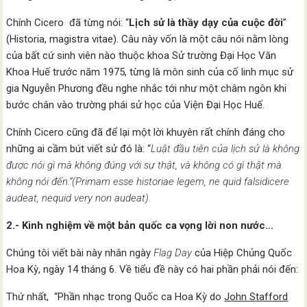
Chính Cicero đã từng nói: “
Lịch sử là thầy dạy của cuộc đời
”
(Historia, magistra vitae). Câu này vốn là một câu nói nằm lòng
của bất cứ sinh viên nào thuộc khoa Sử trường Đại Học Văn
Khoa Huế trước năm 1975, từng là môn sinh của cố linh mục sử
gia Nguyễn Phương đều nghe nhắc tới như một châm ngôn khi
bước chân vào trường phái sử học của Viện Đại Học Huế.
Chính Cicero cũng đã để lại một lời khuyên rất chính đáng cho
những ai cầm bút viết sử đó là: “
Luật đầu tiên của lịch sử là không
được nói gì mà không đúng với sự thật, và không có gì thật mà
không nói đến.”(Primam esse historiae legem, ne quid falsidicere
audeat, nequid very non audeat).
2.- Kinh nghiệm về một bản quốc ca vọng lời non nước…
Chúng tôi viết bài này nhân ngày
Flag Day
của Hiệp Chủng Quốc
Hoa Kỳ, ngày 14 tháng 6. Về tiểu đề này có hai phần phải nói đến:
Thứ nhất, “Phần nhạc trong Quốc ca Hoa Kỳ do
John Stafford