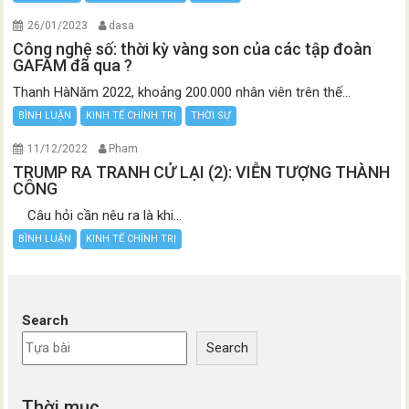
26/01/2023
dasa
Công nghệ số: thời kỳ vàng son của các tập đoàn
GAFAM đã qua ?
Thanh HàNăm 2022, khoảng 200.000 nhân viên trên thế...
BÌNH LUẬN
KINH TẾ CHÍNH TRỊ
THỜI SỰ
11/12/2022
Pham
TRUMP RA TRANH CỬ LẠI (2): VIỄN TƯỢNG THÀNH
CÔNG
Câu hỏi cần nêu ra là khi...
BÌNH LUẬN
KINH TẾ CHÍNH TRỊ
Search
Search
Thời mục