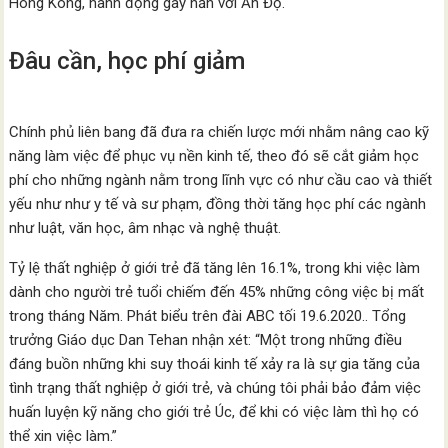
Hong Kong, hành động gây hấn với Ấn Độ.
Đâu cần, học phí giảm
Chính phủ liên bang đã đưa ra chiến lược mới nhằm nâng cao kỹ
năng làm việc để phục vụ nền kinh tế, theo đó sẽ cắt giảm học
phí cho những ngành nằm trong lĩnh vực có như cầu cao và thiết
yếu như như y tế và sư phạm, đồng thời tăng học phí các ngành
như luật, văn học, âm nhạc và nghệ thuật.
Tỷ lệ thất nghiệp ở giới trẻ đã tăng lên 16.1%, trong khi việc làm
dành cho người trẻ tuổi chiếm đến 45% những công việc bị mất
trong tháng Năm. Phát biểu trên đài ABC tối 19.6.2020.. Tổng
trưởng Giáo dục Dan Tehan nhận xét: “Một trong những điều
đáng buồn những khi suy thoái kinh tế xảy ra là sự gia tăng của
tình trạng thất nghiệp ở giới trẻ, và chúng tôi phải bảo đảm việc
huấn luyện kỹ năng cho giới trẻ Úc, để khi có việc làm thì họ có
thể xin việc làm.”