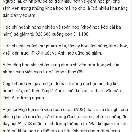
Ngược lại, chính phủ sẽ tài trợ nhiều hơn và giảm học phí cho
sinh viên trong những khoá học mà họ cho là “có nhiều khả năng
dẫn đến việc làm”.
Học phí ngành nông nghiệp và toán học (khoá học kéo dài ba
năm) sẽ giảm từ $28,600 xuống còn $11,100.
Học phí các ngành sư phạm, y tá, tâm lý học lâm sàng, khoa học,
y tế, kiến ​​trúc, IT, kỹ thuật và Anh ngữ cũng sẽ giảm.
Việc tăng học phí chỉ áp dụng cho sinh viên mới, học phí của
những sinh viên hiện tại sẽ không thay đổi!
Ông Tehan hiện gây áp lực để các trường đại học ủng hộ kế
hoạch này, mà theo ông là được thiết kế với sự tham vấn các
lãnh đạo trong ngành.
Hiện tại Hiệp hội sinh viên toàn quốc (NUS) đã lên án đề nghị của
chính phủ và nói rằng các trường đại học không phải là những “lò
dạy nghề”. NUS nhấn mạnh trong thông báo: “Bất kể giảm học phí
một số khóa học cụ thể tạo cơ hội tích cực cho một số sinh