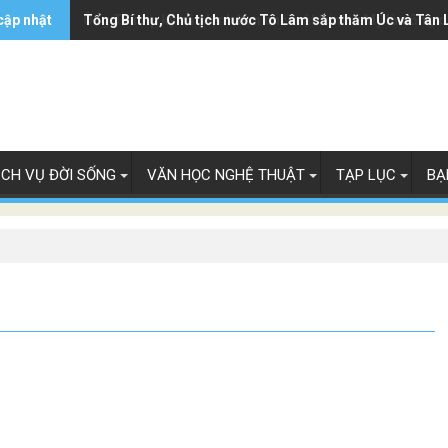
cập nhật
Ông Trump ký sắc lệnh hạn chế luật 'sinh ở Mỹ là công 
Tổng Bí thư, Chủ tịch nước Tô Lâm sắp thăm Úc và Tân 
ỊCH VỤ ĐỜI SỐNG
VĂN HỌC NGHỆ THUẬT
TẠP LỤC
BẠ