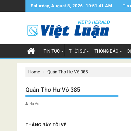
Skip
Saturday, August 8, 2026
10:51:42 AM
Tin 
to
content
TIN TỨC
THỜI SỰ
THÔNG BÁO
D
Home
Quán Thơ Hư Vô 385
Quán Thơ Hư Vô 385
Hu Vo
THÁNG BẢY TÔI VỀ