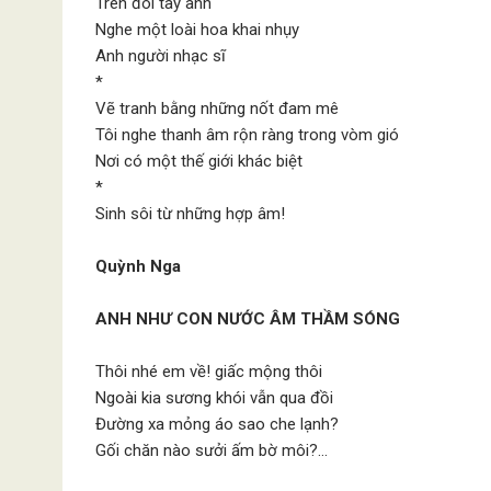
Trên đôi tay anh
Nghe một loài hoa khai nhụy
Anh người nhạc sĩ
*
Vẽ tranh bằng những nốt đam mê
Tôi nghe thanh âm rộn ràng trong vòm gió
Nơi có một thế giới khác biệt
*
Sinh sôi từ những hợp âm!
Quỳnh Nga
ANH NHƯ CON NƯỚC ÂM THẦM SÓNG
Thôi nhé em về! giấc mộng thôi
Ngoài kia sương khói vẫn qua đồi
Đường xa mỏng áo sao che lạnh?
Gối chăn nào sưởi ấm bờ môi?…