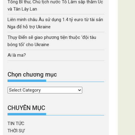
Tổng Bí thư, Chủ tịch nước Tô Lâm sắp thăm Úc
và Tân Lây Lan
Liên minh châu Âu sử dụng 1.4 tỷ euro từ tài sản
Nga để hỗ trợ Ukraine
Thụy Điển sẽ giao phương tiện thuộc ‘đội tàu
bóng tối’ cho Ukraine
Ai là ma?
Chọn chương mục
Chọn
chương
mục
CHUYÊN MỤC
TIN TỨC
THỜI SỰ