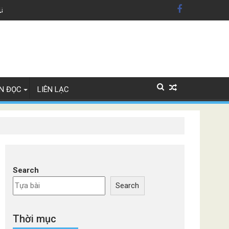
dân Mỹ'
Lây Lan
N ĐỌC
LIÊN LẠC
Search
Search
Thời mục