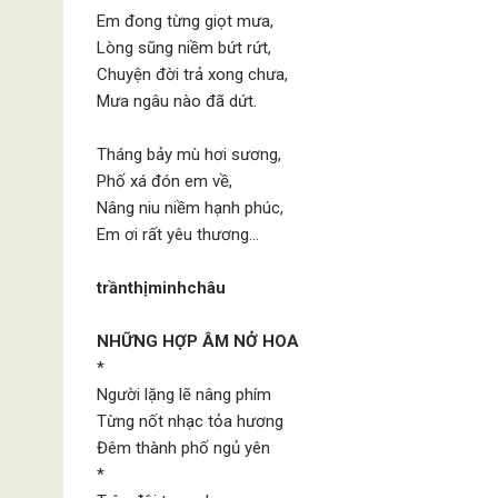
Em đong từng giọt mưa,
Lòng sũng niềm bứt rứt,
Chuyện đời trả xong chưa,
Mưa ngâu nào đã dứt.
Tháng bảy mù hơi sương,
Phố xá đón em về,
Nâng niu niềm hạnh phúc,
Em ơi rất yêu thương…
trầnthịminhchâu
NHỮNG HỢP ÂM NỞ HOA
*
Người lặng lẽ nâng phím
Từng nốt nhạc tỏa hương
Đêm thành phố ngủ yên
*