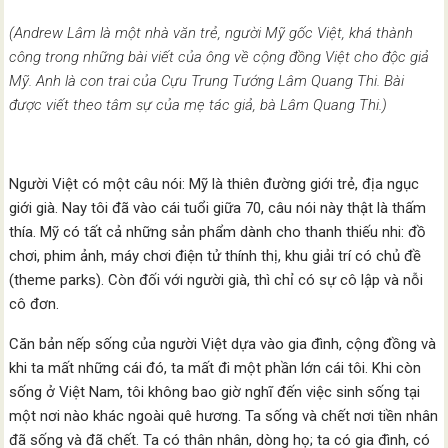
(Andrew Lâm là m
ộ
t nh
à
v
ă
n tr
ẻ
, ng
ườ
i M
ỹ
g
ố
c Vi
ệ
t, kh
á
th
à
nh
c
ô
ng trong nh
ữ
ng b
à
i vi
ế
t c
ủ
a
ô
ng v
ề
c
ộ
ng
đ
ồ
ng Vi
ệ
t cho
đ
ộ
c gi
ả
M
ỹ
. Anh l
à
con trai c
ủ
a C
ự
u Trung T
ướ
ng L
â
m Quang Thi. B
à
i
đ
ượ
c vi
ế
t theo t
â
m s
ự
c
ủ
a m
ẹ
t
á
c gi
ả
, b
à
L
â
m Quang Thi.)
Người Việt có một câu nói: Mỹ là thiên đường giới trẻ, địa ngục
giới già. Nay tôi đã vào cái tuổi giữa 70, câu nói này thật là thấm
thía. Mỹ có tất cả những sản phẩm dành cho thanh thiếu nhi: đồ
chơi, phim ảnh, máy chơi điện tử thính thị, khu giải trí có chủ đề
(theme parks). Còn đối với người già, thì chỉ có sự cô lập và nỗi
cô đơn.
Căn bản nếp sống của người Việt dựa vào gia đình, cộng đồng và
khi ta mất những cái đó, ta mất đi một phần lớn cái tôi. Khi còn
sống ở Việt Nam, tôi không bao giờ nghĩ đến việc sinh sống tại
một nơi nào khác ngoài quê hương. Ta sống và chết nơi tiền nhân
đã sống và đã chết. Ta có thân nhân, dòng họ; ta có gia đình, có