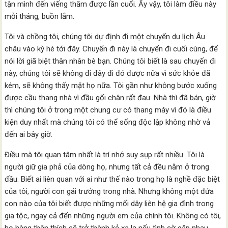
tận mình đến viếng thăm được lần cuối. Ấy vậy, tôi làm điều này
mỗi tháng, buồn lắm.
Tôi và chồng tôi, chúng tôi dự định đi một chuyến du lịch Âu
châu vào kỳ hè tới đây. Chuyến đi này là chuyến đi cuối cùng, để
nói lời giã biệt thân nhân bè bạn. Chúng tôi biết là sau chuyến đi
này, chúng tôi sẽ không đi đây đi đó được nữa vì sức khỏe đã
kém, sẽ không thấy mặt họ nữa. Tôi gần như không bước xuống
được cầu thang nhà vì đầu gối chân rất đau. Nhà thì đã bán, giờ
thì chúng tôi ở trong một chung cư có thang máy vì đó là điều
kiện duy nhất mà chúng tôi có thể sống độc lập không nhờ vả
đến ai bây giờ.
Điều mà tôi quan tâm nhất là trí nhớ suy sụp rất nhiều. Tôi là
người giữ gia phả của dòng họ, nhưng tất cả đều nằm ở trong
đầu. Biết ai liên quan với ai như thế nào trong họ là nghề đặc biệt
của tôi, người con gái trưởng trong nhà. Nhưng không một đứa
con nào của tôi biết được những mối dây liên hệ gia đình trong
gia tộc, ngay cả đến những người em của chính tôi. Không có tôi,