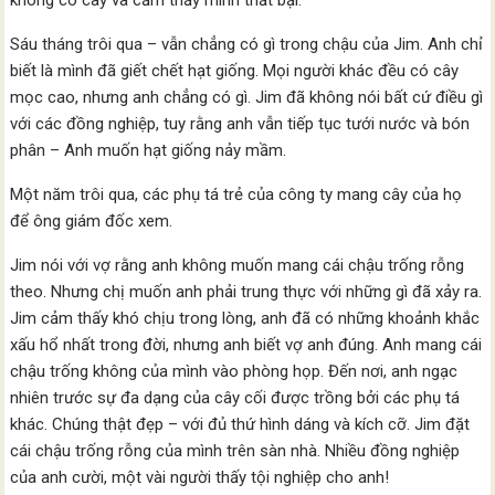
không có cây và cảm thấy mình thất bại.
Sáu tháng trôi qua – vẫn chẳng có gì trong chậu của Jim. Anh chỉ
biết là mình đã giết chết hạt giống. Mọi người khác đều có cây
mọc cao, nhưng anh chẳng có gì. Jim đã không nói bất cứ điều gì
với các đồng nghiệp, tuy rằng anh vẫn tiếp tục tưới nước và bón
phân – Anh muốn hạt giống nảy mầm.
Một năm trôi qua, các phụ tá trẻ của công ty mang cây của họ
để ông giám đốc xem.
Jim nói với vợ rằng anh không muốn mang cái chậu trống rỗng
theo. Nhưng chị muốn anh phải trung thực với những gì đã xảy ra.
Jim cảm thấy khó chịu trong lòng, anh đã có những khoảnh khắc
xấu hổ nhất trong đời, nhưng anh biết vợ anh đúng. Anh mang cái
chậu trống không của mình vào phòng họp. Đến nơi, anh ngạc
nhiên trước sự đa dạng của cây cối được trồng bởi các phụ tá
khác. Chúng thật đẹp – với đủ thứ hình dáng và kích cỡ. Jim đặt
cái chậu trống rỗng của mình trên sàn nhà. Nhiều đồng nghiệp
của anh cười, một vài người thấy tội nghiệp cho anh!