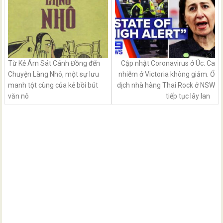
Từ Kẻ Ám Sát Cánh Đồng đến
Cập nhật Coronavirus ở Úc: Ca
Chuyện Làng Nhô, một sự lưu
nhiễm ở Victoria không giảm. Ổ
manh tột cùng của kẻ bồi bút
dịch nhà hàng Thai Rock ở NSW
văn nô
tiếp tục lây lan