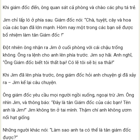
Khi giám đốc đến, ông quan sát cả phòng và chào các phụ tá trẻ.
Jim chỉ lấp ló ở phía sau. Giám đốc nói: “Chà, tuyệt, cây và hoa
của các bạn đã lớn mạnh. Hôm nay một trong các bạn sẽ được
bổ nhiệm làm tân Giám đốc !”
Đột nhiên ông nhận ra Jim ở cuối phòng với cái chậu trống
không. Ông ra lệnh cho anh lên phía trước. Jim sợ hãi. Anh nghĩ,
“Ông Giám đốc biết tôi thất bại! Có lẽ tôi sẽ bị sa thải!”
Khi Jim đã lên phía trước, ông giám đốc hỏi anh chuyện gì đã xảy
ra – Jim kể lại câu chuyện.
Ông giám đốc yêu cầu mọi người ngồi xuống, ngoại trừ Jim. Ông
nhìn Jim, và thông báo: “Đây là tân Giám đốc của các bạn! Tên
anh là Jim!” Jim không tin ở tai mình. Thậm chí anh không ươm
nổi hạt giống.
Những người khác nói: “Làm sao anh ta có thể là tân giám đốc
được?”