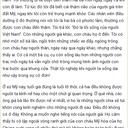
năm. Tôi thường đi xe buýt đến thăm hai bà mỗi ngày, ngay cả khi
còn đi làm. Từ lúc đó tôi đã biết cái thảm não của người già trên
đất Mỹ, ngay khi tôi còn trẻ trung mạnh khỏe. Các nhân viên điều
dưỡng ở đó thường nói với tôi là hai bà có phước lắm, thường có
được con cháu đến thăm. Tôi trả lời: “Đó là lối sống của người
Việt Nam”. Còn những người già khác, con cháu họ ít đến. Tôi có
nhớ một số bà lão, ngồi trên những chiếc xe đẩy, ngóng trông
con cháu hay người thân, ngày này qua ngày khác, nhưng chẳng
thấy ai. Có cả một bà cụ, cụ còn sống lâu hơn những người con
trai; mỗi ngày bà vẫn ngồi chờ trông mong hình ảnh người con
trai bước qua khung cửa. Thật tội nghiệp khi người ta sống dai
như vậy trong sự cô đơn!
Ở xứ Mỹ này, tuổi già đúng là tuổi lỡ thời; cả hai đều không được
người ta kính nể hay cho một chút gì quan trọng. Ở quê nhà, các
ông già bà lão thì được nể vì nhất, vì họ là những người chia xẻ túi
khôn cùng kinh nghiệm cho những người đi sau. Điều đó không
có ở đây. Không ai muốn nghe tiếng nói của người già. Họ cảm
thấy bị cô lập ngoài vòng ranh giới của con cháu Mỹ hóa của họ.