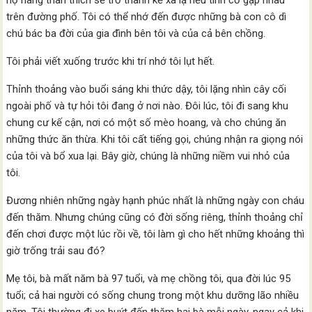
họ hàng thân thích sẽ trở thành kẻ xa lạ nếu tình cờ gặp nhau
trên đường phố. Tôi có thể nhớ đến được những bà con cô dì
chú bác ba đời của gia đình bên tôi và của cả bên chồng.
Tôi phải viết xuống trước khi trí nhớ tôi lụt hết.
Thỉnh thoảng vào buổi sáng khi thức dậy, tôi lặng nhìn cây cối
ngoài phố và tự hỏi tôi đang ở nơi nào. Đôi lúc, tôi đi sang khu
chung cư kế cận, nơi có một số mèo hoang, và cho chúng ăn
những thức ăn thừa. Khi tôi cất tiếng gọi, chúng nhận ra giọng nói
của tôi và bổ xua lại. Bây giờ, chúng là những niềm vui nhỏ của
tôi.
Đương nhiên những ngày hạnh phúc nhất là những ngày con cháu
đến thăm. Nhưng chúng cũng có đời sống riêng, thỉnh thoảng chỉ
đến chơi được một lúc rồi về, tôi làm gì cho hết những khoảng thì
giờ trống trải sau đó?
Mẹ tôi, bà mất năm bà 97 tuổi, và mẹ chồng tôi, qua đời lúc 95
tuổi; cả hai người có sống chung trong một khu dưỡng lão nhiều