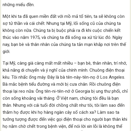
những miếu đền.
Một khi ta đã quen miền đất với mồ mả tổ tiên, ta sẽ không còn
sợ tử thần và cái chết. Nhưng tại Mỹ, lối sống cũ của chúng ta
không còn nữa. Chúng ta bị buộc phải ra đi khi cuộc chiến kết
thúc vào năm 1975, và chúng ta đã sống xa xứ từ lúc đó. Ngày
nay, bạn bè và thân nhân của chúng ta tản mạn khắp nơi trên thế
giới.
Tại Mỹ, càng già càng mất mất nhiều – bạn bè, thân nhân, trí nhớ,
khả năng di chuyển và ý nghĩ của chính mình. Chuông điện thoại
kêu. Tôi nhấc ống máy. Đây là bà tên-này-tên-nọ ở Los Angeles.
Bà mắc bệnh tiểu đường và mới bị cưa chân. Rồi chuông điện
thoại lại reo nữa: Ông tên-ni-tên-nớ ở Georgia bị ung thư phổi, chỉ
còn sống khoảng vài tháng. Ở Việt nam, chúng tôi đều là bạn
thân. Nhưng với cái tuổi đời chồng chất như tôi, tôi làm sao đến
thăm họ được khi họ hàng ngàn cây số cách xa? Làm sao ta
tưởng tượng được đến việc gọi điện thoại cho người bạn thân khi
họ nằm chờ chết trong bệnh viện, để nói lời xin lỗi là không thể