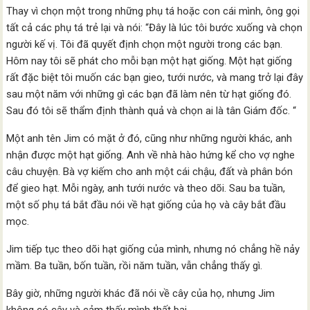
Thay vì chọn một trong những phụ tá hoặc con cái mình, ông gọi
tất cả các phụ tá trẻ lại và nói: “Đây là lúc tôi bước xuống và chọn
người kế vị. Tôi đã quyết định chọn một người trong các bạn.
Hôm nay tôi sẽ phát cho mỗi bạn một hạt giống. Một hạt giống
rất đặc biệt tôi muốn các bạn gieo, tưới nước, và mang trở lại đây
sau một năm với những gì các bạn đã làm nên từ hạt giống đó.
Sau đó tôi sẽ thẩm định thành quả và chọn ai là tân Giám đốc. “
Một anh tên Jim có mặt ở đó, cũng như những người khác, anh
nhận được một hạt giống. Anh về nhà hào hứng kể cho vợ nghe
câu chuyện. Bà vợ kiếm cho anh một cái chậu, đất và phân bón
để gieo hạt. Mỗi ngày, anh tưới nước và theo dõi. Sau ba tuần,
một số phụ tá bắt đầu nói về hạt giống của họ và cây bắt đầu
mọc.
Jim tiếp tục theo dõi hạt giống của mình, nhưng nó chẳng hề nảy
mầm. Ba tuần, bốn tuần, rồi năm tuần, vẫn chẳng thấy gì.
Bây giờ, những người khác đã nói về cây của họ, nhưng Jim