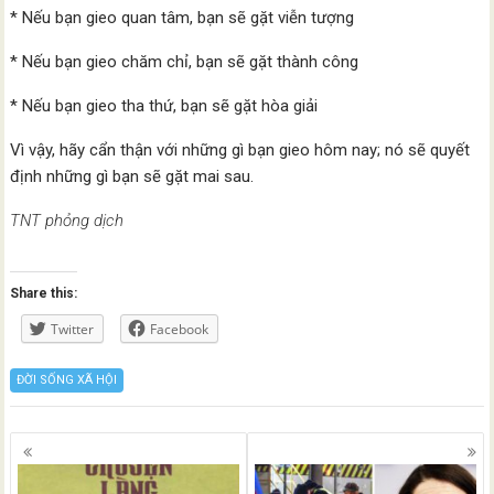
* Nếu bạn gieo quan tâm, bạn sẽ gặt viễn tượng
* Nếu bạn gieo chăm chỉ, bạn sẽ gặt thành công
* Nếu bạn gieo tha thứ, bạn sẽ gặt hòa giải
Vì vậy, hãy cẩn thận với những gì bạn gieo hôm nay; nó sẽ quyết
định những gì bạn sẽ gặt mai sau.
TNT ph
ỏ
ng d
ị
ch
Share this:
Twitter
Facebook
ĐỜI SỐNG XÃ HỘI
Posts
navigation