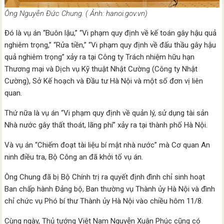
Ông Nguyễn Đức Chung. ( Ảnh: hanoi.gov.vn)
Đó là vụ án “Buôn lậu,” “Vi phạm quy định về kế toán gây hậu quả
nghiêm trọng,” “Rửa tiền,” “Vi phạm quy định về đấu thầu gây hậu
quả nghiêm trọng” xảy ra tại Công ty Trách nhiệm hữu hạn
Thương mại và Dịch vụ Kỹ thuật Nhật Cường (Công ty Nhật
Cường), Sở Kế hoạch và Đầu tư Hà Nội và một số đơn vị liên
quan.
Thứ nữa là vụ án “Vi phạm quy định về quản lý, sử dụng tài sản
Nhà nước gây thất thoát, lãng phí” xảy ra tại thành phố Hà Nội.
Và vụ án “Chiếm đoạt tài liệu bí mật nhà nước” mà Cơ quan An
ninh điều tra, Bộ Công an đã khởi tố vụ án.
Ông Chung đã bị Bộ Chính trị ra quyết định đình chỉ sinh hoạt
Ban chấp hành Đảng bộ, Ban thường vụ Thành ủy Hà Nội và đình
chỉ chức vụ Phó bí thư Thành ủy Hà Nội vào chiều hôm 11/8.
Cùng ngày, Thủ tướng Việt Nam Nguyễn Xuân Phúc cũng có