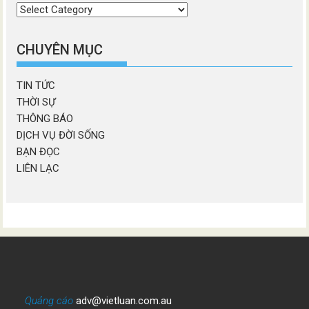
Chọn
chương
mục
CHUYÊN MỤC
TIN TỨC
THỜI SỰ
THÔNG BÁO
DỊCH VỤ ĐỜI SỐNG
BẠN ĐỌC
LIÊN LẠC
Quảng cáo
adv@vietluan.com.au