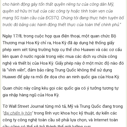
cho hành động gây tổn thất quyền riêng tư của công dân Mỹ,
quyền sở hữu trí tuệ của các công ty hoặc tính toàn vẹn của
mạng 5G toàn cầu của ĐCSTQ. Chúng tôi đang thực hiện tuyên bố
trước đó bằng các hành động thiết thực của toàn thể chính phủ.”
Ngày 17/8, trong cuộc họp qua điện thoại, một quan chức Bộ
Thương mại Hoa Kỳ chỉ ra, Hoa Kỳ đã áp dụng hệ thống giấy
phép xem xét từng trường hợp cụ thể cho Huawei và các cơ cấu
liên quan ở nước ngoài trong việc mua các dịch vụ chứa công
nghệ và thiết bị của Hoa Kỳ. Giấy phép này ở một mức độ nào đó
là “vĩnh viễn”, đảm bảo rằng Trung Quốc không thể sử dụng
Huawei để gây ra mối đe dọa cho an ninh quốc gia của Hoa Kỳ.
Quan chức này cũng kêu gọi các quốc gia có ý tưởng tương tự
gia nhập hàng ngũ của Hoa Kỳ.
Tờ Wall Street Journal từng mô tả, Mỹ và Trung Quốc đang trong
“
đại chiến ly hôn
”
trong lĩnh vực khoa học kỹ thuật, dự kiến ​​các
công ty công nghệ toàn cầu sẽ phải lựa chọn, và Internet toàn
cầu cũng có thể sẽ trở thành thế giới lưỡng cực.