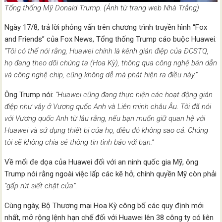
Tổng thống Mỹ Donald Trump. (Ảnh từ trang web Nhà Trắng)
Ngày 17/8, trả lời phỏng vấn trên chương trình truyền hình “Fox
and Friends” của Fox News, Tổng thống Trump cáo buộc Huawei
:
“Tôi có thể nói rằng, Huawei chính là kênh gián điệp của ĐCSTQ,
họ đang theo dõi chúng ta (Hoa Kỳ), thông qua công nghệ bán dẫn
và công nghệ chip, cũng không dễ mà phát hiện ra điều này.”
Ông Trump nói:
“Huawei cũng đang thực hiện các hoạt động gián
điệp như vậy ở Vương quốc Anh và Liên minh châu Âu. Tôi đã nói
với Vương quốc Anh từ lâu rằng, nếu bạn muốn giữ quan hệ với
Huawei và sử dụng thiết bị của họ, điều đó không sao cả. Chúng
tôi sẽ không chia sẻ thông tin tình báo với bạn.”
Về mối đe dọa của Huawei đối với an ninh quốc gia Mỹ, ông
Trump nói rằng ngoài việc lấp các kẽ hở, chính quyền Mỹ còn phải
“gấp rút siết chặt cửa”
.
Cùng ngày, Bộ Thương mại Hoa Kỳ công bố các quy định mới
nhất, mở rộng lệnh hạn chế đối với Huawei lên 38 công ty có liên