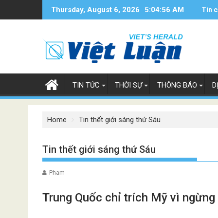
Skip
Thursday, August 6, 2026
5:04:56 AM
Tin c
to
content
TIN TỨC
THỜI SỰ
THÔNG BÁO
D
Home
Tin thết giới sáng thứ Sáu
Tin thết giới sáng thứ Sáu
Pham
Trung Quốc chỉ trích Mỹ vì ngừng