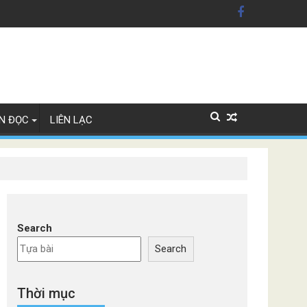
ãng xe Đức
N ĐỌC
LIÊN LẠC
Search
Search
Thời mục