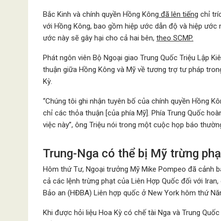
Bắc Kinh và chính quyền Hồng Kông
đã lên tiếng
chỉ tr
với Hồng Kông, bao gồm hiệp ước dẫn độ và hiệp ước 
ước này sẽ gây hại cho cả hai bên,
theo SCMP.
Phát ngôn viên Bộ Ngoại giao Trung Quốc Triệu Lập Ki
thuận giữa Hồng Kông và Mỹ về tương trợ tư pháp trong
Kỳ.
“Chúng tôi ghi nhận tuyên bố của chính quyền Hồng Kô
chỉ các thỏa thuận [của phía Mỹ]. Phía Trung Quốc ho
việc này”, ông Triệu nói trong một cuộc họp báo thường
Trung-Nga có thể bị Mỹ trừng phạ
Hôm thứ Tư, Ngoại trưởng Mỹ Mike Pompeo đã cảnh báo
cả các lệnh trừng phạt của Liên Hợp Quốc đối với Iran
Bảo an (HĐBA) Liên hợp quốc ở New York hôm thứ N
Khi được hỏi liệu Hoa Kỳ có chế tài Nga và Trung Quốc