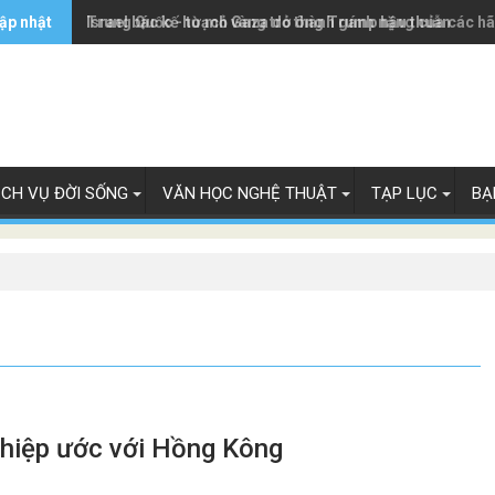
ập nhật
Trung Quốc - từ mỏ vàng trở thành gánh nặng của các h
Israel bác kế hoạch Gaza do ông Trump hậu thuẫn
ỊCH VỤ ĐỜI SỐNG
VĂN HỌC NGHỆ THUẬT
TẠP LỤC
BẠ
 hiệp ước với Hồng Kông