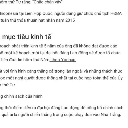
hôm thứ Tư rằng: “Chắc chắn vậy”.
Indonesia tại Liên Hợp Quốc, người đang giữ chức chủ tịch HĐBA
g tuân thủ thỏa thuận hạt nhân năm 2015.
mục tiêu kinh tế
hoạch phát triển kinh tế 5 năm của ông đã không đạt được các
 bố một kế hoạch mới tại đại hội đảng Lao động sẽ được tổ chức
 Tiên đưa tin hôm thứ Năm,
theo Yonhap.
ặt với tình hình căng thẳng cả trong lẫn ngoài và những thách thức
i đọc một nghị quyết được thống nhất tại cuộc họp toàn thể của Ủy
 thứ Tư.
ong chính sách của mình.
ng thời điểm diễn ra đại hội đảng Lao động để công bố chính sách
t quả ai là người chiến thắng trong cuộc chạy đua vào Nhà Trắng,