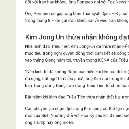
đối với Iran hay không, ông Pompeo nói với Fox News 
Ông Pompeo sẽ gặp ông Dian Triansyah Djani – Đại sứ 
trong tháng 8 – để gửi đơn khiếu nại về việc Iran khôn
Kim Jong Un thừa nhận không đạt 
Nhà lãnh đạo Triều Tiên Kim Jong-un đã thừa nhận kế 
mục tiêu trong nghị quyết, đồng thời cam kết sẽ công
vào tháng Giêng năm tới, truyền thông KCNA của Triều
“Nền kinh tế đã không được cải thiện khi liên tục đối m
đa dạng, bất ngờ từ nhiều phía”, ông Kim nói trong kh
ban Trung ương Đảng Lao động Triều Tiên tổ chức hôm
Rất hiếm khi lãnh đạo Triều Tiên thừa nhận thất bại tr
Các chuyên gia nhận định, ông Kim cũng có thể tận dụ
mới của Bình Nhưỡng đối với Hoa Kỳ sau khi đã biết kế
ông Trump hay ông Biden.