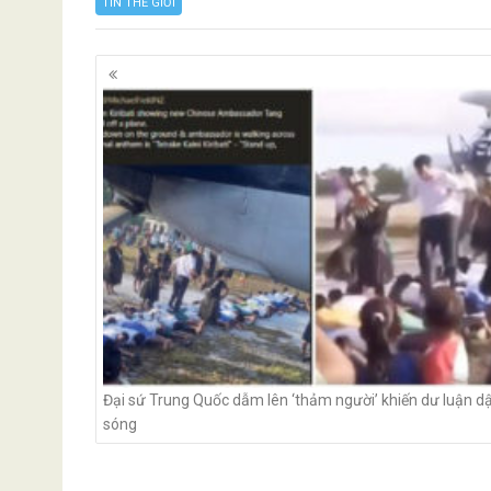
TIN THẾ GIỚI
Posts
navigation
Đại sứ Trung Quốc dẫm lên ‘thảm người’ khiến dư luận d
sóng