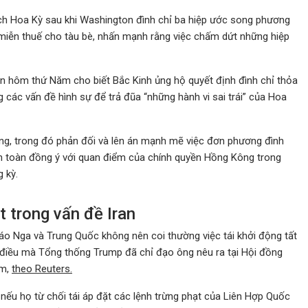
ích Hoa Kỳ sau khi Washington đình chỉ ba hiệp ước song phương
miễn thuế cho tàu bè, nhấn mạnh rằng việc chấm dứt những hiệp
ên hôm thứ Năm cho biết Bắc Kinh ủng hộ quyết định đình chỉ thỏa
 các vấn đề hình sự để trả đũa “những hành vi sai trái” của Hoa
ng, trong đó phản đối và lên án mạnh mẽ việc đơn phương đình
àn toàn đồng ý với quan điểm của chính quyền Hồng Kông trong
 kỳ.
t trong vấn đề Iran
 Nga và Trung Quốc không nên coi thường việc tái khởi động tất
, điều mà Tổng thống Trump đã chỉ đạo ông nêu ra tại Hội đồng
ăm,
theo Reuters.
 nếu họ từ chối tái áp đặt các lệnh trừng phạt của Liên Hợp Quốc