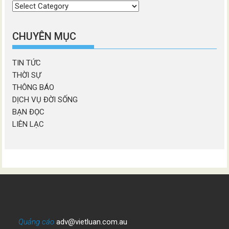
Chọn
chương
mục
CHUYÊN MỤC
TIN TỨC
THỜI SỰ
THÔNG BÁO
DỊCH VỤ ĐỜI SỐNG
BẠN ĐỌC
LIÊN LẠC
Quảng cáo
adv@vietluan.com.au