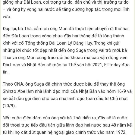
giống như Đài Loan, coi trọng tự do, dân chủ và thị trường tự do
– và ông hy vọng hai nước sẽ tăng cường hợp tác trong mọi lĩnh
vực.
Đáp lại, bà Thái cảm ơn ông Mori đã thực hiện chuyến đi thứ hai
đến Đài Loan trong vòng chưa đầy hai tháng để tỏ lòng thành
kính với cố Tổng thống Đài Loan Lý Đăng Huy. Trong khi gửi
những lời chúc tốt đẹp nhất đến ông Suga trong vai trò mới, bà
Thái và ông Mori cũng trao đổi áo khoác mà các vận động viên
Đài Loan và Nhật Bản sẽ mặc tại Thế vận hội 2021, ETtoday đưa
tin.
Theo CNA, ông Suga đã chính thức được bầu để thay thế ông
Shinzo Abe làm nhà lãnh đạo mới của Nhật Bản vào hôm 16/9 và
sẽ bắt đầu gọi điện cho các nhà lãnh đạo toàn cầu từ Chủ nhật
(20/9).
Nếu cuộc điện đàm của ông với bà Thái diễn ra, đây sẽ là cuộc
đối thoại trực tiếp đầu tiên giữa lãnh đạo hai nước sau 48 năm kể
từ khi họ cắt đứt quan hệ ngoại giao chính thức vào năm 1972.