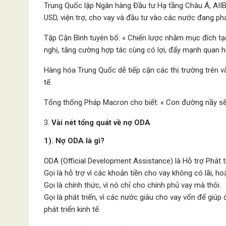
Trung Quốc lập Ngân hàng Đầu tư Hạ tầng Châu Á, AIIB 
USD, viện trợ, cho vay và đầu tư vào các nước đang phát
Tập Cận Bình tuyên bố: « Chiến lược nhằm mục đích tạo
nghị, tăng cường hợp tác cùng có lợi, đẩy mạnh quan hệ 
Hàng hóa Trung Quốc dễ tiếp cận các thị trường trên v
tế.
Tổng thống Pháp Macron cho biết: « Con đường nầy sẽ 
Vài nét tổng quát về nợ ODA
1). Nợ ODA là gì?
ODA (Official Development Assistance) là Hỗ trợ Phát t
Gọi là hỗ trợ vì các khoản tiền cho vay không có lãi, ho
Gọi là chính thức, vì nó chỉ cho chính phủ vay mà thôi.
Gọi là phát triển, vì các nước giàu cho vay vốn để giú
phát triển kinh tế.