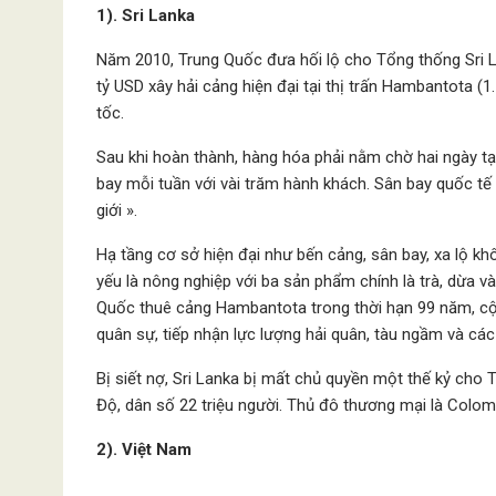
1). Sri Lanka
Năm 2010, Trung Quốc đưa hối lộ cho Tổng thống Sri L
tỷ USD xây hải cảng hiện đại tại thị trấn Hambantota (1
tốc.
Sau khi hoàn thành, hàng hóa phải nằm chờ hai ngày t
bay mỗi tuần với vài trăm hành khách. Sân bay quốc tế
giới ».
Hạ tầng cơ sở hiện đại như bến cảng, sân bay, xa lộ khô
yếu là nông nghiệp với ba sản phẩm chính là trà, dừa v
Quốc thuê cảng Hambantota trong thời hạn 99 năm, cộ
quân sự, tiếp nhận lực lượng hải quân, tàu ngầm và cá
Bị siết nợ, Sri Lanka bị mất chủ quyền một thế kỷ cho
Độ, dân số 22 triệu người. Thủ đô thương mại là Colom
2). Việt Nam