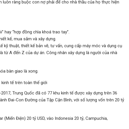
n luôn ràng buộc con nợ phải để cho nhà thầu của họ thực hiện
i” hay “hợp đồng chìa khoá trao tay”.
thiết kế, mua sắm và xây dựng.
 kế kỹ thuật, thiết kế bản vẽ, tư vấn, cung cấp máy móc và dụng cụ
hĩa là từ A đến Z của dự án. Công nhân xây dựng là người của nhà
óa bàn giao là xong.
kinh tế trên toàn thế giới
-2017, Trung Quốc đã có 77 khu kinh tế được xây dựng trên 36
ành Đai-Con Đường của Tập Cận Bình, với số lượng vốn trên 20 tỷ
 (Miến Điện) 20 tỷ USD, vào Indonesia 20 tỷ, Campuchia,