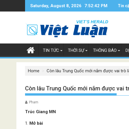
Skip
Saturday, August 8, 2026
7:52:43 PM
Tin c
to
content
TIN TỨC
THỜI SỰ
THÔNG BÁO
D
Home
Còn lâu Trung Quốc mới nắm được vai trò l
Còn lâu Trung Quốc mới nắm được vai tr
Pham
Trúc Giang MN
Mở bài