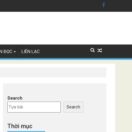
n Mỹ'
ây Lan
N ĐỌC
LIÊN LẠC
Search
Search
Thời mục