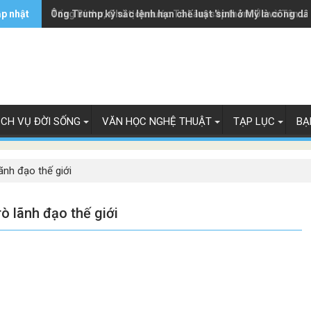
ập nhật
Ông Trump ký sắc lệnh hạn chế luật 'sinh ở Mỹ là công dâ
Tổng Bí thư, Chủ tịch nước Tô Lâm sắp thăm Úc và Tân L
ỊCH VỤ ĐỜI SỐNG
VĂN HỌC NGHỆ THUẬT
TẠP LỤC
BẠ
ãnh đạo thế giới
ò lãnh đạo thế giới