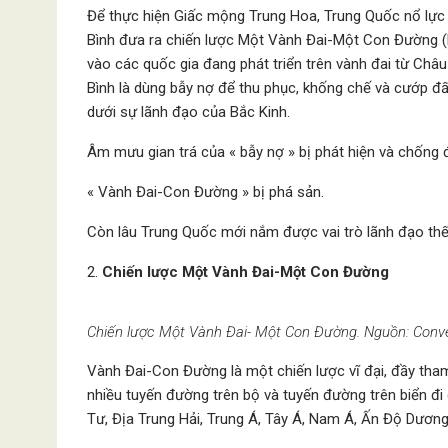
Để thực hiện Giấc mộng Trung Hoa, Trung Quốc nổ lực c
Bình đưa ra chiến lược Một Vành Đai-Một Con Đường (Nh
vào các quốc gia đang phát triển trên vành đai từ Ch
Bình là dùng bẫy nợ để thu phục, khống chế và cướp đ
dưới sự lãnh đạo của Bắc Kinh.
Âm mưu gian trá của « bẫy nợ » bị phát hiện và chống đ
« Vành Đai-Con Đường » bị phá sản.
Còn lâu Trung Quốc mới nắm được vai trò lãnh đạo thế 
Chiến lược Một Vành Đai-Một Con Đường
Chiến lược Một Vành Đai- Một Con Đường. Nguồn: Conve
Vành Đai-Con Đường là một chiến lược vĩ đại, đầy tha
nhiều tuyến đường trên bộ và tuyến đường trên biển đi 
Tư, Địa Trung Hải, Trung Á, Tây Á, Nam Á, Ấn Độ Dương