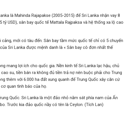
anka là Mahinda Rajapakse (2005-2015) để Sri Lanka nhận vay 8
.5 tỷ USD), sân bay quốc tế Mattala Rajpaksa và hệ thống xa lộ cao
ại cảng, mới có tàu đến. Sân bay tầm mức quốc tế chỉ có 5 chuyến
 của Sri Lanka được mệnh danh là « Sân bay cô đơn nhất thế
ng mang lợi ích cho quốc gia. Nền kinh tế Sri Lanka lạc hậu, chủ
à cao su, tiền bán ra không đủ tiền trả nợ nên buộc phải cho Trung
ng thêm với 6.000 ha đất xung quanh để Trung Quốc xây căn cứ
c cơ quan tình báo của họ.
 Trung Quốc. Sri Lanka là một đảo nhỏ nằm sát phía nam của Ấn
bo. Trước kia đảo quốc nầy có tên là Ceylon. (Tích Lan)