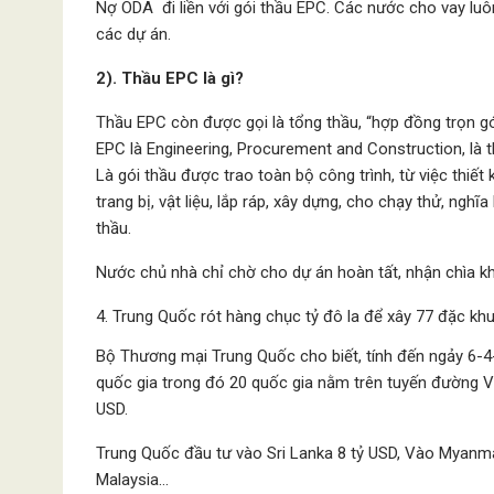
Nợ ODA đi liền với gói thầu EPC. Các nước cho vay luô
các dự án.
2). Thầu EPC là gì?
Thầu EPC còn được gọi là tổng thầu, “hợp đồng trọn gó
EPC là Engineering, Procurement and Construction, là 
Là gói thầu được trao toàn bộ công trình, từ việc thiết
trang bị, vật liệu, lắp ráp, xây dựng, cho chạy thử, ng
thầu.
Nước chủ nhà chỉ chờ cho dự án hoàn tất, nhận chìa kh
Trung Quốc rót hàng chục tỷ đô la để xây 77 đặc khu 
Bộ Thương mại Trung Quốc cho biết, tính đến ngảy 6-4
quốc gia trong đó 20 quốc gia nằm trên tuyến đường V
USD.
Trung Quốc đầu tư vào Sri Lanka 8 tỷ USD, Vào Myanmar
Malaysia…