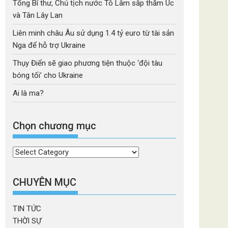
Tổng Bí thư, Chủ tịch nước Tô Lâm sắp thăm Úc
và Tân Lây Lan
Liên minh châu Âu sử dụng 1.4 tỷ euro từ tài sản
Nga để hỗ trợ Ukraine
Thụy Điển sẽ giao phương tiện thuộc ‘đội tàu
bóng tối’ cho Ukraine
Ai là ma?
Chọn chương mục
Chọn
chương
mục
CHUYÊN MỤC
TIN TỨC
THỜI SỰ