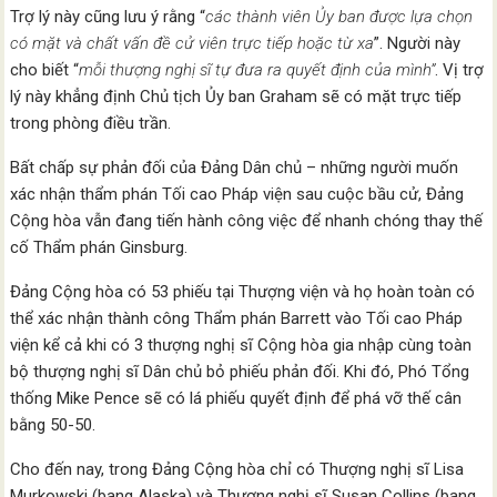
Trợ lý này cũng lưu ý rằng “
các thành viên Ủy ban được lựa chọn
có mặt và chất vấn đề cử viên trực tiếp hoặc từ xa
”. Người này
cho biết “
mỗi thượng nghị sĩ tự đưa ra quyết định của mình”
. Vị trợ
lý này khẳng định Chủ tịch Ủy ban Graham sẽ có mặt trực tiếp
trong phòng điều trần.
Bất chấp sự phản đối của Đảng Dân chủ – những người muốn
xác nhận thẩm phán Tối cao Pháp viện sau cuộc bầu cử, Đảng
Cộng hòa vẫn đang tiến hành công việc để nhanh chóng thay thế
cố Thẩm phán Ginsburg.
Đảng Cộng hòa có 53 phiếu tại Thượng viện và họ hoàn toàn có
thể xác nhận thành công Thẩm phán Barrett vào Tối cao Pháp
viện kể cả khi có 3 thượng nghị sĩ Cộng hòa gia nhập cùng toàn
bộ thượng nghị sĩ Dân chủ bỏ phiếu phản đối. Khi đó, Phó Tổng
thống Mike Pence sẽ có lá phiếu quyết định để phá vỡ thế cân
bằng 50-50.
Cho đến nay, trong Đảng Cộng hòa chỉ có Thượng nghị sĩ Lisa
Murkowski (bang Alaska) và Thượng nghị sĩ Susan Collins (bang