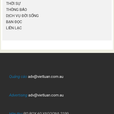
THỜI SỰ
THÔNG BÁO
DỊCH VỤ ĐỜI SỐNG
BẠN ĐỌC
LIÊN LẠC
Quảng cáo
adv@vietluan.com.au
Advertising
adv@vietluan.com.au
Hộp thư
PO BOX 60 YAGOONA 2199