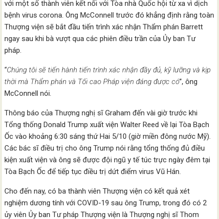
với một số thành viên kết nối với Tòa nhà Quốc hội từ xa vì dịch
bệnh virus corona. Ông McConnell trước đó khẳng định rằng toàn
Thượng viện sẽ bắt đầu tiến trình xác nhận Thẩm phán Barrett
ngay sau khi bà vượt qua các phiên điều trần của Ủy ban Tư
pháp.
“
Chúng tôi sẽ tiến hành tiến trình xác nhận đầy đủ, kỹ lưỡng và kịp
thời mà Thẩm phán và Tối cao Pháp viện đáng được có
”, ông
McConnell nói.
Thông báo của Thượng nghị sĩ Graham đến vài giờ trước khi
Tổng thống Donald Trump xuất viện Walter Reed về lại Tòa Bạch
Ốc vào khoảng 6:30 sáng thứ Hai 5/10 (giờ miền đông nước Mỹ).
Các bác sĩ điều trị cho ông Trump nói rằng tổng thống đủ điều
kiện xuất viện và ông sẽ được đội ngũ y tế túc trực ngày đêm tại
Tòa Bạch Ốc để tiếp tục điều trị dứt điểm virus Vũ Hán.
Cho đến nay, có ba thành viên Thượng viện có kết quả xét
nghiệm dương tính với COVID-19 sau ông Trump, trong đó có 2
ủy viên Ủy ban Tư pháp Thượng viện là Thượng nghị sĩ Thom