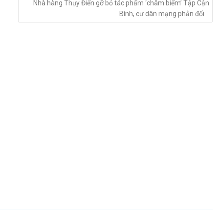
Nhà hàng Thụy Điển gỡ bỏ tác phẩm ‘châm biếm’ Tập Cận
Bình, cư dân mạng phản đối