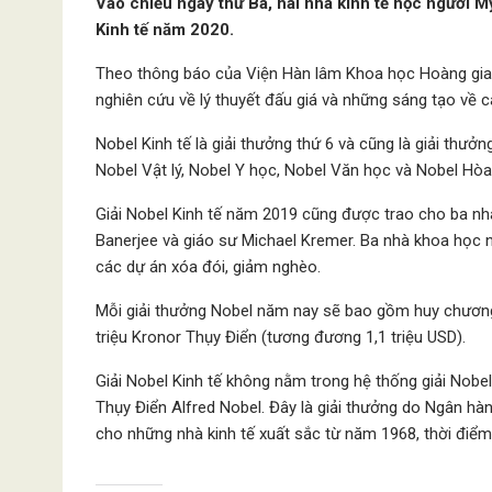
Vào chiều ngày thứ Ba, hai nhà kinh tế học người M
Kinh tế năm 2020.
Theo thông báo của Viện Hàn lâm Khoa học Hoàng gia T
nghiên cứu về lý thuyết đấu giá và những sáng tạo về c
Nobel Kinh tế là giải thưởng thứ 6 và cũng là giải thưở
Nobel Vật lý, Nobel Y học, Nobel Văn học và Nobel Hò
Giải Nobel Kinh tế năm 2019 cũng được trao cho ba nhà 
Banerjee và giáo sư Michael Kremer. Ba nhà khoa học 
các dự án xóa đói, giảm nghèo.
Mỗi giải thưởng Nobel năm nay sẽ bao gồm huy chương,
triệu Kronor Thụy Điển (tương đương 1,1 triệu USD).
Giải Nobel Kinh tế không nằm trong hệ thống giải Nob
Thụy Điển Alfred Nobel. Đây là giải thưởng do Ngân hàn
cho những nhà kinh tế xuất sắc từ năm 1968, thời điể