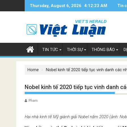
Skip
Thursday, August 6, 2026
4:12:23 AM
Tin c
to
content
TIN TỨC
THỜI SỰ
THÔNG BÁO
D
Home
Nobel kinh tế 2020 tiếp tục vinh danh các 
Nobel kinh tế 2020 tiếp tục vinh danh c
Pham
Hai nhà kinh tế Mỹ giành giải Nobel năm 2020 (ảnh: Nob