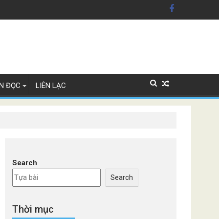
ãng xe Đức
N ĐỌC
LIÊN LẠC
Search
Search
Thời mục