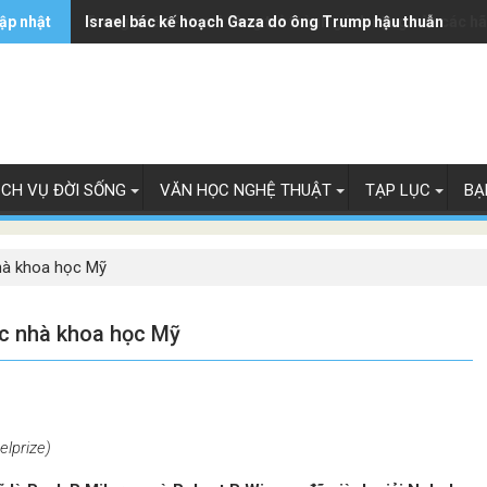
ập nhật
Trung Quốc - từ mỏ vàng trở thành gánh nặng của các h
Israel bác kế hoạch Gaza do ông Trump hậu thuẫn
ỊCH VỤ ĐỜI SỐNG
VĂN HỌC NGHỆ THUẬT
TẠP LỤC
BẠ
nhà khoa học Mỹ
ác nhà khoa học Mỹ
elprize)