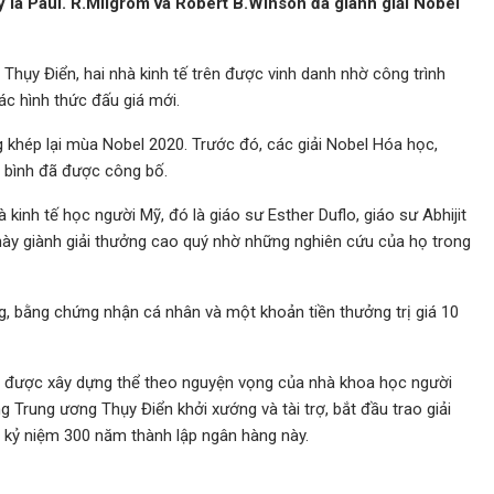
ỹ là Paul. R.Milgrom và Robert B.Winson đã giành giải Nobel
hụy Điển, hai nhà kinh tế trên được vinh danh nhờ công trình
ác hình thức đấu giá mới.
ng khép lại mùa Nobel 2020. Trước đó, các giải Nobel Hóa học,
a bình đã được công bố.
kinh tế học người Mỹ, đó là giáo sư Esther Duflo, giáo sư Abhijit
này giành giải thưởng cao quý nhờ những nghiên cứu của họ trong
 bằng chứng nhận cá nhân và một khoản tiền thưởng trị giá 10
el được xây dựng thể theo nguyện vọng của nhà khoa học người
g Trung ương Thụy Điển khởi xướng và tài trợ, bắt đầu trao giải
m kỷ niệm 300 năm thành lập ngân hàng này.