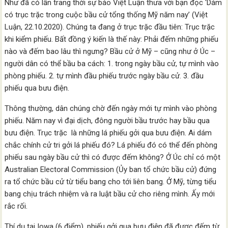
Như đã có lần trang thời sự báo Việt Luận thưa với bạn đọc ‘Dám
có trục trặc trong cuộc bầu cử tổng thống Mỹ năm nay’ (Việt
Luận, 22.10.2020). Chúng ta đang ở trục trặc đầu tiên: Trục trặc
khi kiểm phiếu. Bất đồng ý kiến là thế này: Phải đếm những phiếu
nào và đếm bao lâu thì ngưng? Bầu cử ở Mỹ – cũng như ở Úc –
người dân có thể bầu ba cách: 1. trong ngày bầu cử, tự mình vào
phòng phiếu. 2. tự mình đầu phiếu trước ngày bầu cử. 3. đầu
phiếu qua bưu điện.
Thông thường, dân chúng chờ đến ngày mới tự mình vào phòng
phiếu. Năm nay vì đại dịch, đông người bầu trước hay bầu qua
bưu điện. Trục trặc là những lá phiếu gởi qua bưu điện. Ai dám
chắc chính cử tri gởi lá phiếu đó? Lá phiếu đó có thể đến phòng
phiếu sau ngày bầu cử thì có được đếm không? Ở Úc chỉ có một
Australian Electoral Commission (Ủy ban tổ chức bầu cử) đứng
ra tổ chức bầu cử từ tiểu bang cho tới liên bang. Ở Mỹ, từng tiểu
bang chịu trách nhiệm và ra luật bầu cử cho riêng mình. Ấy mới
rắc rối.
Thí dụ tại Iowa (6 điểm), phiếu gởi qua bưu điện đã được đếm từ