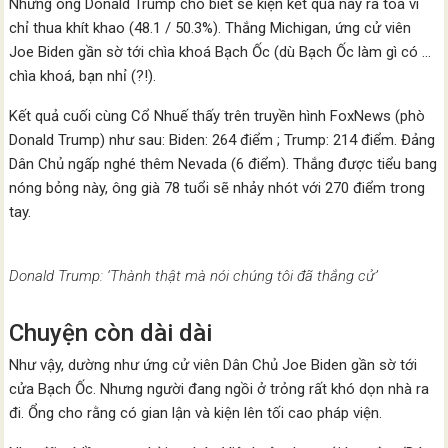
Nhưng ông Donald Trump cho biết sẽ kiện kết quả này ra toà vì
chỉ thua khít khao (48.1 / 50.3%). Thắng Michigan, ứng cử viên
Joe Biden gần sờ tới chìa khoá Bạch Ốc (dù Bạch Ốc làm gì có …
chìa khoá, bạn nhỉ (?!).
Kết quả cuối cùng Cổ Nhuế thấy trên truyền hình FoxNews (phò
Donald Trump) như sau: Biden: 264 điểm ; Trump: 214 điểm. Đảng
Dân Chủ ngấp nghé thêm Nevada (6 điểm). Thắng được tiểu bang
nóng bỏng này, ông già 78 tuổi sẽ nhảy nhót với 270 điểm trong
tay.
Donald Trump: ‘Thành thật mà nói chúng tôi đã thắng cử’
Chuyện còn dài dài
Như vậy, dường như ứng cử viên Dân Chủ Joe Biden gần sờ tới
cửa Bạch Ốc. Nhưng người đang ngồi ở trỏng rất khó dọn nhà ra
đi. Ổng cho rằng có gian lận và kiện lên tối cao pháp viện.