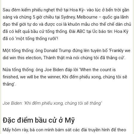
Sau đêm kiểm phiếu nghẹt thở tại Hoa Kỳ- vào lúc ở bển trời gần
sáng và chừng 5 giờ chiều tại Sydney, Melbourne – quốc gia lãnh
đạo thế giới tự do và được coi là khuôn mẫu cho thể chế dân chủ
đã có kết quả bầu cử tổng thống. Đài ABC tại Úc báo tin: Hoa Kỳ
đã có ‘một tổng thống rưỡi’!
Một tổng thống: ông Donald Trump đứng lên tuyên bố ‘Frankly we
did win this election, Thành thật mà nói chúng tôi đã thắng cử’.
Nửa tổng thống: ông Joe Biden đáp lời ‘When the count is
finished, we will be the winner, Khi đếm phiếu xong, chúng tôi sẽ
thắng’.
Joe Biden: ‘Khi đếm phiếu xong, chúng tôi sẽ thắng’
Đặc điểm bầu cử ở Mỹ
Mấy hôm rày, bà con mình bám sát các đài truyền hình để theo