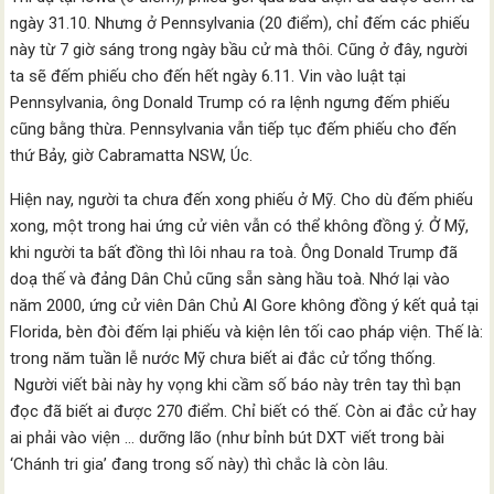
ngày 31.10. Nhưng ở Pennsylvania (20 điểm), chỉ đếm các phiếu
này từ 7 giờ sáng trong ngày bầu cử mà thôi. Cũng ở đây, người
ta sẽ đếm phiếu cho đến hết ngày 6.11. Vin vào luật tại
Pennsylvania, ông Donald Trump có ra lệnh ngưng đếm phiếu
cũng bằng thừa. Pennsylvania vẫn tiếp tục đếm phiếu cho đến
thứ Bảy, giờ Cabramatta NSW, Úc.
Hiện nay, người ta chưa đến xong phiếu ở Mỹ. Cho dù đếm phiếu
xong, một trong hai ứng cử viên vẫn có thể không đồng ý. Ở Mỹ,
khi người ta bất đồng thì lôi nhau ra toà. Ông Donald Trump đã
doạ thế và đảng Dân Chủ cũng sẵn sàng hầu toà. Nhớ lại vào
năm 2000, ứng cử viên Dân Chủ Al Gore không đồng ý kết quả tại
Florida, bèn đòi đếm lại phiếu và kiện lên tối cao pháp viện. Thế là:
trong năm tuần lễ nước Mỹ chưa biết ai đắc cử tổng thống.
Người viết bài này hy vọng khi cầm số báo này trên tay thì bạn
đọc đã biết ai được 270 điểm. Chỉ biết có thế. Còn ai đắc cử hay
ai phải vào viện … dưỡng lão (như bỉnh bút DXT viết trong bài
‘Chánh tri gia’ đang trong số này) thì chắc là còn lâu.