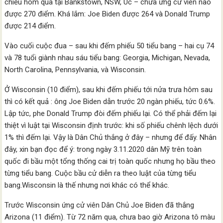
chiều hôm qua tại Bankstown, NSW, Úc – chưa ứng cử viên nào
được 270 điểm. Khá lắm: Joe Biden được 264 và Donald Trump
được 214 điểm.
Vào cuối cuộc đua – sau khi đếm phiếu 50 tiểu bang – hai cụ 74
và 78 tuổi giành nhau sáu tiểu bang: Georgia, Michigan, Nevada,
North Carolina, Pennsylvania, và Wisconsin.
Ở Wisconsin (10 điểm), sau khi đếm phiếu tới nửa trưa hôm sau
thì có kết quả : ông Joe Biden dẫn trước 20 ngàn phiếu, tức 0.6%.
Lập tức, phe Donald Trump đòi đếm phiếu lại. Có thể phải đếm lại
thiệt vì luật tại Wisconsin định trước: khi số phiếu chênh lệch dưới
1% thì đếm lại. Vậy là Dân Chủ thắng ở đây – nhưng để đấy. Nhân
đây, xin bạn đọc để ý: trong ngày 3.11.2020 dân Mỹ trên toàn
quốc đi bầu một tổng thống cai trị toàn quốc nhưng họ bầu theo
từng tiểu bang. Cuộc bầu cử diễn ra theo luật của từng tiểu
bang.Wisconsin là thế nhưng nơi khác có thể khác.
Trước Wisconsin ứng cử viên Dân Chủ Joe Biden đã thắng
Arizona (11 điểm). Từ 72 năm qua, chưa bao giờ Arizona tô màu