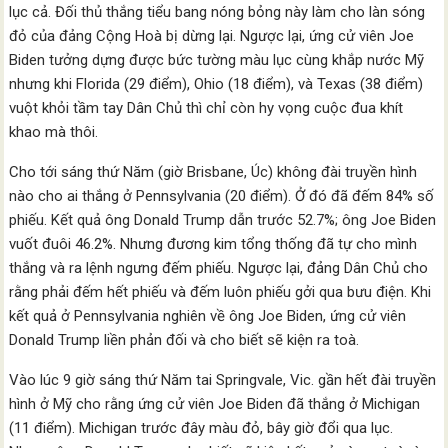
lục cả. Đối thủ thắng tiểu bang nóng bỏng này làm cho làn sóng
đỏ của đảng Cộng Hoà bị dừng lại. Ngược lại, ứng cử viên Joe
Biden tưởng dựng được bức tường màu lục cùng khắp nước Mỹ
nhưng khi Florida (29 điểm), Ohio (18 điểm), và Texas (38 điểm)
vuột khỏi tầm tay Dân Chủ thì chỉ còn hy vọng cuộc đua khít
khao mà thôi.
Cho tới sáng thứ Năm (giờ Brisbane, Úc) không đài truyền hình
nào cho ai thắng ở Pennsylvania (20 điểm). Ở đó đã đếm 84% số
phiếu. Kết quả ông Donald Trump dẫn trước 52.7%; ông Joe Biden
vuốt đuôi 46.2%. Nhưng đương kim tổng thống đã tự cho mình
thắng và ra lệnh ngưng đếm phiếu. Ngược lại, đảng Dân Chủ cho
rằng phải đếm hết phiếu và đếm luôn phiếu gởi qua bưu điện. Khi
kết quả ở Pennsylvania nghiên về ông Joe Biden, ứng cử viên
Donald Trump liền phản đối và cho biết sẽ kiện ra toà.
Vào lúc 9 giờ sáng thứ Năm tai Springvale, Vic. gần hết đài truyền
hình ở Mỹ cho rằng ứng cử viên Joe Biden đã thắng ở Michigan
(11 điểm). Michigan trước đây màu đỏ, bây giờ đổi qua lục.