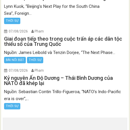
Lynn Kuok, “Beijing’s Next Play for the South China
Sea”, Foreign...
THỜI SỰ
07/08/2026
Pham
Giai đoạn tiếp theo trong cuộc trấn áp các dân tộc
thiểu số của Trung Quốc
Nguồn: James Leibold và Tenzin Dorjee, “The Next Phase...
BÀI NỔI BẬT
THỜI SỰ
07/08/2026
Pham
Kỷ nguyên Ấn Độ Dương – Thái Bình Dương của
NATO đã khép lại
Nguồn: Sebastian Contin Trillo-Figueroa, “NATO’s Indo-Pacific
era is over”,...
THỜI SỰ