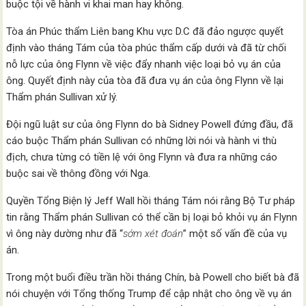
buộc tội về hành vi khai man hay không.
Tòa án Phúc thẩm Liên bang Khu vực D.C đã đảo ngược quyết
định vào tháng Tám của tòa phúc thẩm cấp dưới và đã từ chối
nỗ lực của ông Flynn về việc đẩy nhanh việc loại bỏ vụ án của
ông. Quyết định này của tòa đã đưa vụ án của ông Flynn về lại
Thẩm phán Sullivan xử lý.
Đội ngũ luật sư của ông Flynn do bà Sidney Powell đứng đầu, đã
cáo buộc Thẩm phán Sullivan có những lời nói và hành vi thù
địch, chưa từng có tiền lệ với ông Flynn và đưa ra những cáo
buộc sai về thông đồng với Nga.
Quyền Tổng Biện lý Jeff Wall hồi tháng Tám nói rằng Bộ Tư pháp
tin rằng Thẩm phán Sullivan có thể cần bị loại bỏ khỏi vụ án Flynn
vì ông này dường như đã “
sớm xét đoán
” một số vấn đề của vụ
án.
Trong một buổi điều trần hồi tháng Chín, bà Powell cho biết bà đã
nói chuyện với Tổng thống Trump để cập nhật cho ông về vụ án