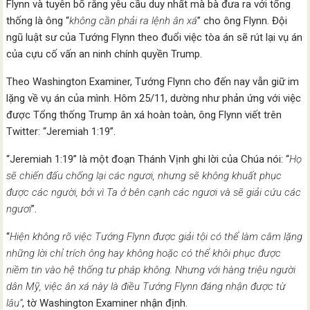
Flynn và tuyên bố rằng yêu cầu duy nhất mà bà đưa ra với tổng
thống là ông “
không cần phải ra lệnh ân xá
” cho ông Flynn. Đội
ngũ luật sư của Tướng Flynn theo đuổi việc tòa án sẽ rút lại vụ án
của cựu cố vấn an ninh chính quyền Trump.
Theo Washington Examiner, Tướng Flynn cho đến nay vẫn giữ im
lặng về vụ án của mình. Hôm 25/11, dường như phản ứng với việc
được Tổng thống Trump ân xá hoàn toàn, ông Flynn viết trên
Twitter: “Jeremiah 1:19”.
“Jeremiah 1:19” là một đoạn Thánh Vịnh ghi lời của Chúa nói: “
Họ
sẽ chiến đấu chống lại các ngươi, nhưng sẽ không khuất phục
được các người, bởi vì Ta ở bên cạnh các ngươi và sẽ giải cứu các
ngươi
”.
“
Hiện không rõ việc Tướng Flynn được giải tội có thể làm câm lặng
những lời chỉ trích ông hay không hoặc có thể khôi phục được
niềm tin vào hệ thống tư pháp không. Nhưng với hàng triệu người
dân Mỹ, việc ân xá này là điều Tướng Flynn đáng nhận được từ
lâu”
, tờ Washington Examiner nhận định.