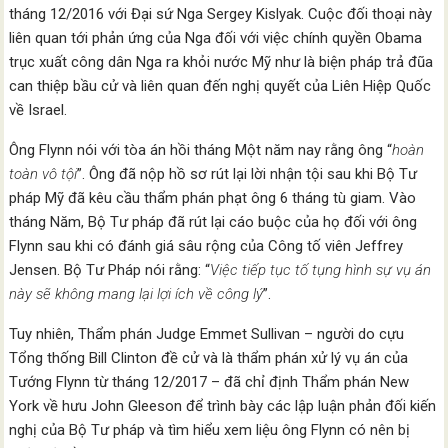
tháng 12/2016 với Đại sứ Nga Sergey Kislyak. Cuộc đối thoại này
liên quan tới phản ứng của Nga đối với việc chính quyền Obama
trục xuất công dân Nga ra khỏi nước Mỹ như là biện pháp trả đũa
can thiệp bầu cử và liên quan đến nghị quyết của Liên Hiệp Quốc
về Israel.
Ông Flynn nói với tòa án hồi tháng Một năm nay rằng ông “
hoàn
toàn vô tội
”. Ông đã nộp hồ sơ rút lại lời nhận tội sau khi Bộ Tư
pháp Mỹ đã kêu cầu thẩm phán phạt ông 6 tháng tù giam. Vào
tháng Năm, Bộ Tư pháp đã rút lại cáo buộc của họ đối với ông
Flynn sau khi có đánh giá sâu rộng của Công tố viên Jeffrey
Jensen. Bộ Tư Pháp nói rằng: “
Việc tiếp tục tố tụng hình sự vụ án
này sẽ không mang lại lợi ích về công lý
”.
Tuy nhiên, Thẩm phán Judge Emmet Sullivan – người do cựu
Tổng thống Bill Clinton đề cử và là thẩm phán xử lý vụ án của
Tướng Flynn từ tháng 12/2017 – đã chỉ định Thẩm phán New
York về hưu John Gleeson để trình bày các lập luận phản đối kiến
nghị của Bộ Tư pháp và tìm hiểu xem liệu ông Flynn có nên bị