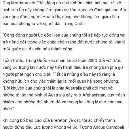
Ông Morrison nói: “Bài đăng có chứa những hình ảnh sai trái về
binh lính Úc này không làm giảm sự tôn trọng và đánh giá cao đối
với cộng đồng người Hoa ở Úc, cũng như không làm giảm tình
bạn của chúng ta với người dân Trung Quốc.
“Cộng đồng người Úc gốc Hoa của chúng tôi sẽ tiếp tục đóng vai
trò nòng cốt trong việc chắc chắn rằng đất nước chúng tôi vẫn là
một quốc gia đa văn hóa thành công!
Tuần trước, Trung Quốc xác nhận sẽ áp thuế 200% đối với rượu
vang Úc trong khi nước này tiến hành điều tra chống bán phá giá.
Người phát ngôn cho biết: “Tất cả những điều này rõ ràng là
không hữu ích cho việc thiết lập lại mối quan hệ song phương.
“Lời khuyên của chúng tôi là phía Australia phải đối mặt với
những tội ác mà binh sĩ Australia gây ra ở Afghanistan, quy trách
nhiệm cho những thủ phạm đó và mang lại công lý cho các nạn
nhân.”
Khi công bố báo cáo của Brereton về các tội ác chiến tranh,
người đứng đầu Lực lượng Phòng vệ Úc, Tướng Angus Campbell,