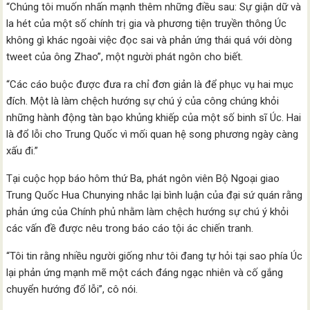
“Chúng tôi muốn nhấn mạnh thêm những điều sau: Sự giận dữ và
la hét của một số chính trị gia và phương tiện truyền thông Úc
không gì khác ngoài việc đọc sai và phản ứng thái quá với dòng
tweet của ông Zhao”, một người phát ngôn cho biết.
“Các cáo buộc được đưa ra chỉ đơn giản là để phục vụ hai mục
đích. Một là làm chệch hướng sự chú ý của công chúng khỏi
những hành động tàn bạo khủng khiếp của một số binh sĩ Úc. Hai
là đổ lỗi cho Trung Quốc vì mối quan hệ song phương ngày càng
xấu đi.”
Tại cuộc họp báo hôm thứ Ba, phát ngôn viên Bộ Ngoại giao
Trung Quốc Hua Chunying nhắc lại bình luận của đại sứ quán rằng
phản ứng của Chính phủ nhằm làm chệch hướng sự chú ý khỏi
các vấn đề được nêu trong báo cáo tội ác chiến tranh.
“Tôi tin rằng nhiều người giống như tôi đang tự hỏi tại sao phía Úc
lại phản ứng mạnh mẽ một cách đáng ngạc nhiên và cố gắng
chuyển hướng đổ lỗi”, cô nói.