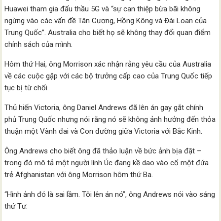
Huawei tham gia đấu thầu 5G và “sự can thiệp bừa bãi không
ngừng vào các vấn đề Tân Cương, Hồng Kông và Đài Loan của
Trung Quốc”. Australia cho biết họ sẽ không thay đổi quan điểm
chính sách của mình.
Hôm thứ Hai, ông Morrison xác nhận rằng yêu cầu của Australia
về các cuộc gặp với các bộ trưởng cấp cao của Trung Quốc tiếp
tục bị từ chối.
Thủ hiến Victoria, ông Daniel Andrews đã lên án gay gắt chính
phủ Trung Quốc nhưng nói rằng nó sẽ không ảnh hưởng đến thỏa
thuận một Vành đai và Con đường giữa Victoria với Bắc Kinh.
Ông Andrews cho biết ông đã thảo luận về bức ảnh bịa đặt –
trong đó mô tả một người lính Úc đang kề dao vào cổ một đứa
trẻ Afghanistan với ông Morrison hôm thứ Ba.
“Hình ảnh đó là sai lầm. Tôi lên án nó”, ông Andrews nói vào sáng
thứ Tư.