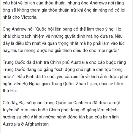
câu hỏi về lợi ích của thỏa thuận, nhưng ông Andrews nói rằng
ông sẽ không tham gia thỏa thuận trừ khi ông tin rằng nó có lợi
nhất cho Victoria.
Ông Andrew nói “Quốc hội liên bang có thể làm theo ý họ. Họ
phải chịu trách nhiệm về những quyết định mà họ đưa ra. Nếu
đây là điều lớn nhất và quan trọng nhất mà họ phải làm vào lúc
này, thì, tôi mong được họ giải thích điều đó cho mọi người.”
Trung Quốc đã đánh trả Chính phủ Australia cho cáo buộc rằng
Trung Quốc đang cố gắng “kích động chủ nghĩa dân tộc trong
nước”. Bắc Kinh đã từ chối yêu cầu xin lỗi về hình ảnh được phát
ngôn viên Bộ Ngoại giao Trung Quốc, Zhao Lijian, chia sẻ hôm
thứ Hai.
Giờ đây, Đại sứ quán Trung Quốc tại Canberra đã đưa ra một
tuyên bố mới cáo buộc Chính phủ đang cố gắng làm chệch
hướng sự chú ý khỏi những hành động tàn bạo của binh lính
Australia ở Afghanistan.