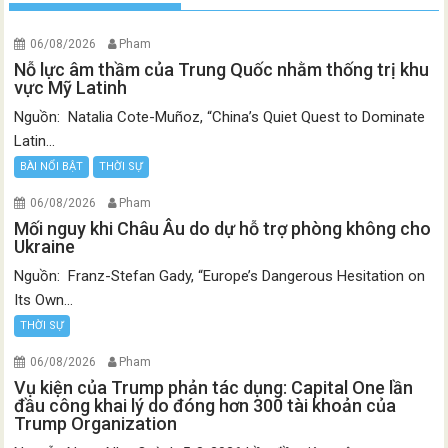
06/08/2026
Pham
Nỗ lực âm thầm của Trung Quốc nhằm thống trị khu
vực Mỹ Latinh
Nguồn: Natalia Cote-Muñoz, “China’s Quiet Quest to Dominate
Latin...
BÀI NỔI BẬT
THỜI SỰ
06/08/2026
Pham
Mối nguy khi Châu Âu do dự hỗ trợ phòng không cho
Ukraine
Nguồn: Franz-Stefan Gady, “Europe’s Dangerous Hesitation on
Its Own...
THỜI SỰ
06/08/2026
Pham
Vụ kiện của Trump phản tác dụng: Capital One lần
đầu công khai lý do đóng hơn 300 tài khoản của
Trump Organization