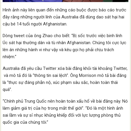
Hình ảnh này liên quan đến những cáo buộc được báo cáo trước
đây rằng những người lính của Australia đã dùng dao sát hại hai
cậu bé 14 tuổi người Afghanistan.
Dòng tweet của ông Zhao cho biết: “Bị sốc trước việc binh lính
Úc sát hại thường dân và tù nhân Afghanistan. Chúng tôi cực lực
lên án những hành vi như vậy và kêu gọi họ phải chịu trách
nhiệm.”
Australia đã yêu cầu Twitter xóa bài đăng khỏi tài khoảng Twitter,
và mô tả đó là “thông tin sai lệch”. Ông Morrison mô tả bài đăng
là “thực sự đáng phẫn nộ, xúc phạm sâu sắc, hoàn toàn thái
quá”.
“Chính phủ Trung Quốc nên hoàn toàn xấu hổ về bài đăng này. Nó
làm giảm giá trị của họ trong mắt thế giới”. “Đó là một hình ảnh
sai lầm và sự sỉ nhục khủng khiếp đối với lực lượng phòng thủ
quốc gia của chúng tôi.”