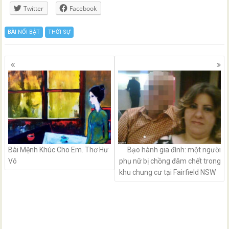
Twitter
Facebook
BÀI NỔI BẬT
THỜI SỰ
Posts
navigation
Bài Mệnh Khúc Cho Em. Thơ Hư
Bạo hành gia đình: một người
Vô
phụ nữ bị chồng đâm chết trong
khu chung cư tại Fairfield NSW