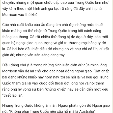
chuyện, nhưng một quan chức cấp cao của Trung Quốc làm như
vậy kèm theo một hình ảnh giả tạo rõ ràng đã đẩy chính phủ
Morrison vào thế khó.
Các nhà xuất khẩu của Úc đang tìm chờ đợi những mức thuế
khác mà họ có thể nhận từ Trung Quốc trong bối cảnh căng
thẳng leo thang. Có rất nhiều thứ đang bị đe dọa ở đây: các mối
quan hệ ngoại giao quan trọng và giá trị thương mại hàng tỷ đô
la. Cả hai bên đều biết điều đó nhưng có vẻ như chỉ có Úc, dù rất
giận dữ, nhưng vẫn sẵn sàng dang tay.
Điều đáng chú ý là trong những bình luận giận dữ của mình, ông
Morrison vẫn để lại chỗ cho các hoạt động ngoại giao. “Bất chấp
bài đăng khủng khiếp này hôm nay, tôi sẽ hỏi lại và kêu gọi Trung
Quốc tham gia lại vào cuộc đối thoại đó”, ông nói và nói thêm
rằng ông hy vọng sự kiện “khủng khiếp” này sẽ dẫn đến một kiểu
“thiết lập lại”.
Nhưng Trung Quốc không ăn năn. Người phát ngôn Bộ Ngoại giao
nói: “Không phải Trung Quốc nên xấu hổ mà là Australia.”