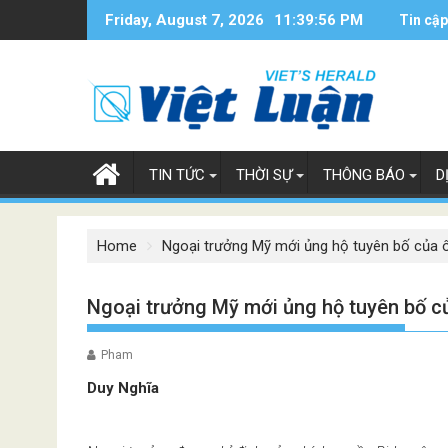
Skip
Friday, August 7, 2026
11:39:56 PM
Tin cập
to
content
TIN TỨC
THỜI SỰ
THÔNG BÁO
D
Home
Ngoại trưởng Mỹ mới ủng hộ tuyên bố của 
Ngoại trưởng Mỹ mới ủng hộ tuyên bố c
Pham
Duy Nghĩa