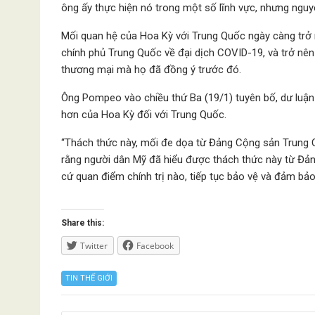
ông ấy thực hiện nó trong một số lĩnh vực, nhưng nguyê
Mối quan hệ của Hoa Kỳ với Trung Quốc ngày càng trở n
chính phủ Trung Quốc về đại dịch COVID-19, và trở nê
thương mại mà họ đã đồng ý trước đó.
Ông Pompeo vào chiều thứ Ba (19/1) tuyên bố, dư luận
hơn của Hoa Kỳ đối với Trung Quốc.
“Thách thức này, mối đe dọa từ Đảng Cộng sản Trung Quố
rằng người dân Mỹ đã hiểu được thách thức này từ Đả
cứ quan điểm chính trị nào, tiếp tục bảo vệ và đảm bả
Share this:
Twitter
Facebook
TIN THẾ GIỚI