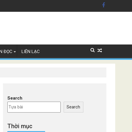
 trợ Ukraine
 Ukraine
N ĐỌC
LIÊN LẠC
Search
Search
Thời mục