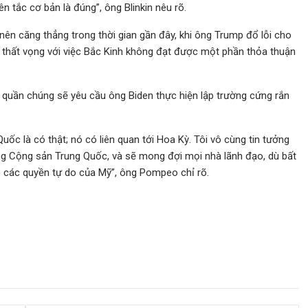
n tắc cơ bản là đúng”, ông Blinkin nêu rõ.
ên căng thẳng trong thời gian gần đây, khi ông Trump đổ lỗi cho
n thất vọng với việc Bắc Kinh không đạt được một phần thỏa thuận
 quần chúng sẽ yêu cầu ông Biden thực hiện lập trường cứng rắn
c là có thật; nó có liên quan tới Hoa Kỳ. Tôi vô cùng tin tưởng
ng Cộng sản Trung Quốc, và sẽ mong đợi mọi nhà lãnh đạo, dù bất
o các quyền tự do của Mỹ”, ông Pompeo chỉ rõ.