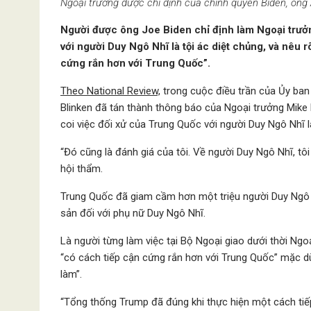
Ngoại trưởng được chỉ định của chính quyền Biden, ông 
Người được ông Joe Biden chỉ định làm Ngoại trưở
với người Duy Ngô Nhĩ là tội ác diệt chủng, và nêu
cứng rắn hơn với Trung Quốc”.
Theo National Review,
trong cuộc điều trần của Ủy ban
Blinken đã tán thành thông báo của Ngoại trưởng Mik
coi việc đối xử của Trung Quốc với người Duy Ngô Nhĩ là
“Đó cũng là đánh giá của tôi. Về người Duy Ngô Nhĩ, tôi
hội thẩm.
Trung Quốc đã giam cầm hơn một triệu người Duy Ngô Nh
sản đối với phụ nữ Duy Ngô Nhĩ.
Là người từng làm việc tại Bộ Ngoại giao dưới thời Ngo
“có cách tiếp cận cứng rắn hơn với Trung Quốc” mặc d
làm”.
“Tổng thống Trump đã đúng khi thực hiện một cách tiếp