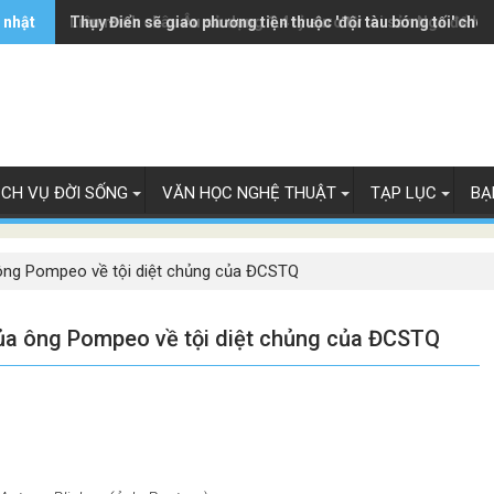
 nhật
Liên minh châu Âu sử dụng 1.4 tỷ euro từ tài sản Nga để hỗ
Thụy Điển sẽ giao phương tiện thuộc 'đội tàu bóng tối' cho
ỊCH VỤ ĐỜI SỐNG
VĂN HỌC NGHỆ THUẬT
TẠP LỤC
BẠ
ông Pompeo về tội diệt chủng của ĐCSTQ
ủa ông Pompeo về tội diệt chủng của ĐCSTQ