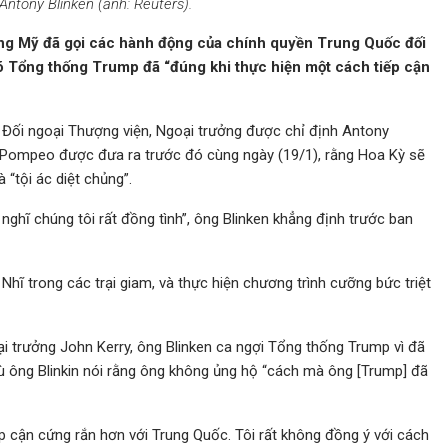
Antony Blinken (ảnh: Reuters).
ng Mỹ đã gọi các hành động của chính quyền Trung Quốc đối
 rõ Tổng thống Trump đã “đúng khi thực hiện một cách tiếp cận
 Đối ngoại Thượng viện, Ngoại trưởng được chỉ định Antony
e Pompeo được đưa ra trước đó cùng ngày (19/1), rằng Hoa Kỳ sẽ
 “tội ác diệt chủng”.
 nghĩ chúng tôi rất đồng tình”, ông Blinken khẳng định trước ban
ĩ trong các trại giam, và thực hiện chương trình cưỡng bức triệt
ại trưởng John Kerry, ông Blinken ca ngợi Tổng thống Trump vì đã
ù ông Blinkin nói rằng ông không ủng hộ “cách mà ông [Trump] đã
 cận cứng rắn hơn với Trung Quốc. Tôi rất không đồng ý với cách