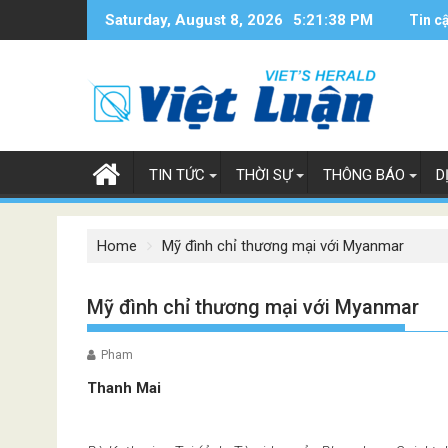
Skip
Saturday, August 8, 2026
5:21:39 PM
Tin c
to
content
TIN TỨC
THỜI SỰ
THÔNG BÁO
D
Home
Mỹ đình chỉ thương mại với Myanmar
Mỹ đình chỉ thương mại với Myanmar
Pham
Thanh Mai