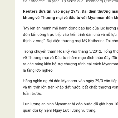
Bà Katherine Tai (ảnh: Từ video của Bloomberg Quickta
Reuters
đưa tin, vào ngày 29/3, Đại diện thương mạ
khung về Thương mại và đầu tư với Myanmar đến khi
“Mỹ lên án mạnh mẽ hành động bạo lực của lực lượng
đòn tấn công trực tiếp vào tiến trình dân chủ và nỗ l
thịnh vượng”, Đại diện thương mại Mỹ Katherine Tai cho
Trong chuyến thăm Hoa Kỳ vào tháng 5/2012, Tổng thố
về Thương mại và Đầu tư nhằm mục đích thúc đẩy đối 
ra các sáng kiến hỗ trợ chương trình cải cách Myanmar v
là tầng lớp nghèo.
Hàng nghìn người dân Myanamr vào ngày 29/3 vẫn tiếp
và thị trấn lớn trên khắp đất nước, bất chấp thương vo
tuần trước.
Lực lượng an ninh Myanmar bị cáo buộc đã giết hơn 100 
quân đội kỷ niệm Ngày Lực lượng vũ trang.