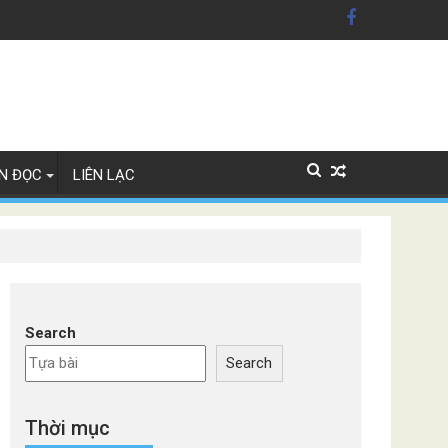
n Mỹ'
ây Lan
N ĐỌC
LIÊN LẠC
Search
Search
Thời mục