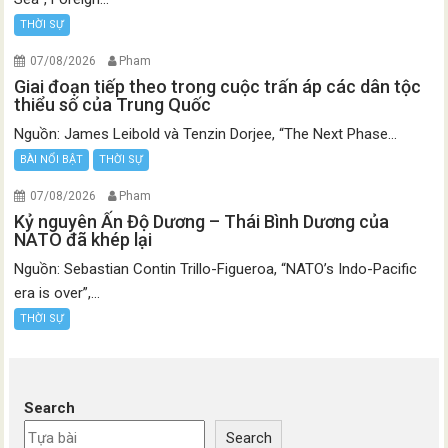
THỜI SỰ
07/08/2026
Pham
Giai đoạn tiếp theo trong cuộc trấn áp các dân tộc
thiểu số của Trung Quốc
Nguồn: James Leibold và Tenzin Dorjee, “The Next Phase...
BÀI NỔI BẬT
THỜI SỰ
07/08/2026
Pham
Kỷ nguyên Ấn Độ Dương – Thái Bình Dương của
NATO đã khép lại
Nguồn: Sebastian Contin Trillo-Figueroa, “NATO’s Indo-Pacific
era is over”,...
THỜI SỰ
Search
Search