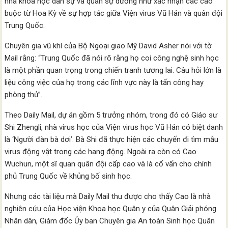
nhà khoa học dân sự và quân sự dường như xác nhận các cáo
buộc từ Hoa Kỳ về sự hợp tác giữa Viện virus Vũ Hán và quân đội
Trung Quốc.
Chuyên gia vũ khí của Bộ Ngoại giao Mỹ David Asher nói với tờ
Mail rằng: “Trung Quốc đã nói rõ rằng họ coi công nghệ sinh học
là một phần quan trọng trong chiến tranh tương lai. Câu hỏi lớn là
liệu công việc của họ trong các lĩnh vực này là tấn công hay
phòng thủ”.
Theo Daily Mail, dự án gồm 5 trưởng nhóm, trong đó có Giáo sư
Shi Zhengli, nhà virus học của Viện virus học Vũ Hán có biệt danh
là ‘Người đàn bà dơi’. Bà Shi đã thực hiện các chuyến đi tìm mẫu
virus động vật trong các hang động. Ngoài ra còn có Cao
Wuchun, một sĩ quan quân đội cấp cao và là cố vấn cho chính
phủ Trung Quốc về khủng bố sinh học.
Nhưng các tài liệu mà Daily Mail thu được cho thấy Cao là nhà
nghiên cứu của Học viện Khoa học Quân y của Quân Giải phóng
Nhân dân, Giám đốc Ủy ban Chuyên gia An toàn Sinh học Quân