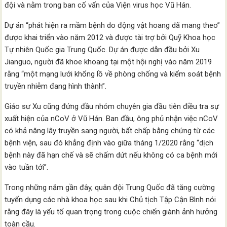
đội và nằm trong ban cố vấn của Viện virus học Vũ Hán.
Dự án “phát hiện ra mầm bệnh do động vật hoang dã mang theo”
được khai triển vào năm 2012 và được tài trợ bởi Quỹ Khoa học
Tự nhiên Quốc gia Trung Quốc. Dự án được dẫn đầu bởi Xu
Jianguo, người đã khoe khoang tại một hội nghị vào năm 2019
rằng “một mạng lưới khổng lồ về phòng chống và kiểm soát bệnh
truyền nhiễm đang hình thành”.
Giáo sư Xu cũng đứng đầu nhóm chuyên gia đầu tiên điều tra sự
xuất hiện của nCoV ở Vũ Hán. Ban đầu, ông phủ nhận việc nCoV
có khả năng lây truyền sang người, bất chấp bằng chứng từ các
bệnh viện, sau đó khẳng định vào giữa tháng 1/2020 rằng “dịch
bệnh này đã hạn chế và sẽ chấm dứt nếu không có ca bệnh mới
vào tuần tới”.
Trong những năm gần đây, quân đội Trung Quốc đã tăng cường
tuyển dụng các nhà khoa học sau khi Chủ tịch Tập Cận Bình nói
rằng đây là yếu tố quan trọng trong cuộc chiến giành ảnh hưởng
toàn cầu.