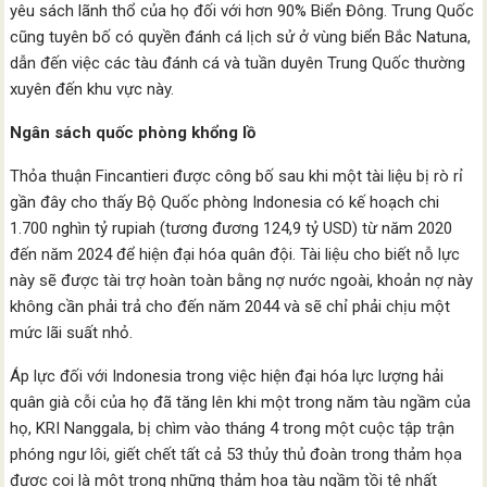
yêu sách lãnh thổ của họ đối với hơn 90% Biển Đông. Trung Quốc
cũng tuyên bố có quyền đánh cá lịch sử ở vùng biển Bắc Natuna,
dẫn đến việc các tàu đánh cá và tuần duyên Trung Quốc thường
xuyên đến khu vực này.
Ngân sách quốc phòng khổng lồ
Thỏa thuận Fincantieri được công bố sau khi một tài liệu bị rò rỉ
gần đây cho thấy Bộ Quốc phòng Indonesia có kế hoạch chi
1.700 nghìn tỷ rupiah (tương đương 124,9 tỷ USD) từ năm 2020
đến năm 2024 để hiện đại hóa quân đội. Tài liệu cho biết nỗ lực
này sẽ được tài trợ hoàn toàn bằng nợ nước ngoài, khoản nợ này
không cần phải trả cho đến năm 2044 và sẽ chỉ phải chịu một
mức lãi suất nhỏ.
Áp lực đối với Indonesia trong việc hiện đại hóa lực lượng hải
quân già cỗi của họ đã tăng lên khi một trong năm tàu ​​ngầm của
họ, KRI Nanggala, bị chìm vào tháng 4 trong một cuộc tập trận
phóng ngư lôi, giết chết tất cả 53 thủy thủ đoàn trong thảm họa
được coi là một trong những thảm họa tàu ngầm tồi tệ nhất