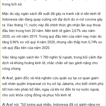
trong lịch sử.
Mặc dù vậy, ngân sách đề xuất đã gây ra tranh cãi vì nền kinh tế
Indonesia vẫn đang quay cuồng với đại dịch do vi-rút corona gây
ra. Vào tháng 11, nước này đã chính thức ghi nhận lần suy thoái
đầu tiên trong hơn 20 năm. Nền kinh tế giảm 2,07% vào năm
2020, so với năm 2019. Trong quý đầu tiên của năm nay, mặc dù
tăng 0,96% so với quý 4 năm 2020, nhưng vẫn thấp hơn 0,74% so
với quý đầu tiên của năm 2020.
Việc tăng ngân sách lên 1.700 nghìn tỷ rupiah, trong bối cảnh đại
dịch và khủng hoảng kinh tế, chắc chắn sẽ tạo gánh nặng cho
công chúng.
Al Araf, giám đốc và nhà nghiên cứu quân sự tại cơ quan giám
sát nhân quyền Imparsial có trụ sở tại Jakarta, cho biết chính phủ
tốt hơn nên phân bổ tiền, ngay cả khi nó đến từ nợ nước ngoài,
cho sức khỏe cộng đồng và phục hồi kinh tế.
Al Araf nói: “Số lượng quá nhiều. Indonesia đã có gánh nặng nợ