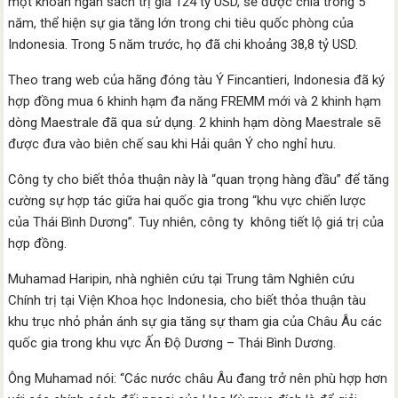
một khoản ngân sách trị giá 124 tỷ USD, sẽ được chia trong 5
năm, thể hiện sự gia tăng lớn trong chi tiêu quốc phòng của
Indonesia. Trong 5 năm trước, họ đã chi khoảng 38,8 tỷ USD.
Theo trang web của hãng đóng tàu Ý Fincantieri, Indonesia đã ký
hợp đồng mua 6 khinh hạm đa năng FREMM mới và 2 khinh hạm
dòng Maestrale đã qua sử dụng. 2 khinh hạm dòng Maestrale sẽ
được đưa vào biên chế sau khi Hải quân Ý cho nghỉ hưu.
Công ty cho biết thỏa thuận này là “quan trọng hàng đầu” để tăng
cường sự hợp tác giữa hai quốc gia trong “khu vực chiến lược
của Thái Bình Dương”. Tuy nhiên, công ty không tiết lộ giá trị của
hợp đồng.
Muhamad Haripin, nhà nghiên cứu tại Trung tâm Nghiên cứu
Chính trị tại Viện Khoa học Indonesia, cho biết thỏa thuận tàu
khu trục nhỏ phản ánh sự gia tăng sự tham gia của Châu Âu các
quốc gia trong khu vực Ấn Độ Dương – Thái Bình Dương.
Ông Muhamad nói: “Các nước châu Âu đang trở nên phù hợp hơn