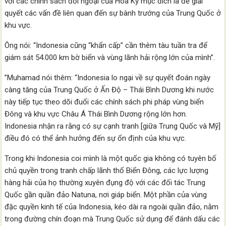
với các chính sách đối ngoại của Hoa Kỳ mục đích là để giải
quyết các vấn đề liên quan đến sự bành trướng của Trung Quốc ở
khu vực.
Ông nói: “Indonesia cũng “khẩn cấp” cần thêm tàu ​​tuần tra để
giám sát 54.000 km bờ biển và vùng lãnh hải rộng lớn của mình”.
”Muhamad nói thêm: “Indonesia lo ngại về sự quyết đoán ngày
càng tăng của Trung Quốc ở Ấn Độ – Thái Bình Dương khi nước
này tiếp tục theo dõi đuổi các chính sách phi pháp vùng biển
Đông và khu vực Châu Á Thái Bình Dương rộng lớn hơn.
Indonesia nhận ra rằng có sự cạnh tranh [giữa Trung Quốc và Mỹ]
điều đó có thể ảnh hưởng đến sự ổn định của khu vực.
Trong khi Indonesia coi mình là một quốc gia không có tuyên bố
chủ quyền trong tranh chấp lãnh thổ Biển Đông, các lực lượng
hàng hải của họ thường xuyên đụng độ với các đối tác Trung
Quốc gần quần đảo Natuna, nơi giáp biển. Một phần của vùng
đặc quyền kinh tế của Indonesia, kéo dài ra ngoài quần đảo, nằm
trong đường chín đoạn mà Trung Quốc sử dụng để đánh dấu các