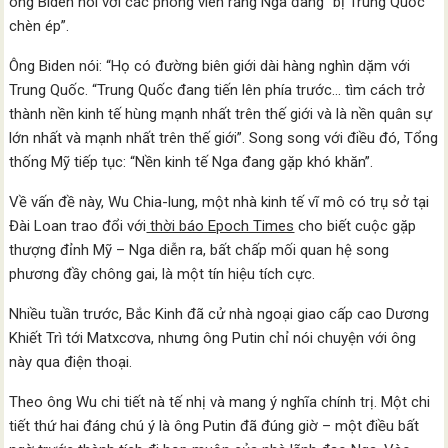
ông Biden nói với các phóng viên rằng Nga đang “bị Trung Quốc
chèn ép”.
Ông Biden nói: “Họ có đường biên giới dài hàng nghìn dặm với
Trung Quốc. “Trung Quốc đang tiến lên phía trước… tìm cách trở
thành nền kinh tế hùng mạnh nhất trên thế giới và là nền quân sự
lớn nhất và mạnh nhất trên thế giới”. Song song với điều đó, Tổng
thống Mỹ tiếp tục: “Nền kinh tế Nga đang gặp khó khăn”.
Về vấn đề này, Wu Chia-lung, một nhà kinh tế vĩ mô có trụ sở tại
Đài Loan trao đổi với
thời báo Epoch Times
cho biết cuộc gặp
thượng đỉnh Mỹ – Nga diễn ra, bất chấp mối quan hệ song
phương đầy chông gai, là một tín hiệu tích cực.
Nhiều tuần trước, Bắc Kinh đã cử nhà ngoại giao cấp cao Dương
Khiết Trì tới Matxcơva, nhưng ông Putin chỉ nói chuyện với ông
này qua điện thoại.
Theo ông Wu chi tiết nà tế nhị và mang ý nghĩa chính trị. Một chi
tiết thứ hai đáng chú ý là ông Putin đã đúng giờ – một điều bất