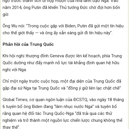
ngờ trước thành tích đi họp muộn của nhà lãnh đạo Nga. Vào
năm 2014, ông Putin đã khiến Thủ tướng Đức chờ đợi hơn bốn
giờ.
Ông Wu nói: “Trong cuộc gặp với Biden, Putin đã gửi một tín hiệu
cho thế giới thấy — và ông ấy sẵn sàng gửi đi tín hiệu này”.
Phản hồi của Trung Quốc
Khi hội nghị thượng đỉnh Geneva được lên kế hoạch, phía Trung
Quốc dường như đẩy mạnh nỗ lực tái khẳng định quan hệ hữu
nghị với Nga.
Chỉ một ngày trước cuộc họp, một đại diện của Trung Quốc đã
gặp đại sứ Nga tại Trung Quốc và “đồng ý giữ liên lạc chặt chẽ”.
Global Times, cơ quan ngôn luận của ĐCSTQ, vào ngày 18 tháng
6 tuyên bố ông Biden đang “làm nhục nước Nga” và tuyên bố
rằng quan hệ đối tác Trung Quốc-Nga “đã trải qua các thử
nghiệm và trở thành một nguồn lực chiến lược chung không thể
thay thế”.