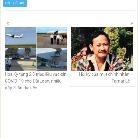
TIN THẾ GIỚI
Posts
navigation
Hoa Kỳ tặng 2.5 triệu liều vắc-xin
Hồi ký của một chinh nhân –
COVID-19 cho Đài Loan, nhiều
Tamar Lê
gấp 3 lần dự kiến