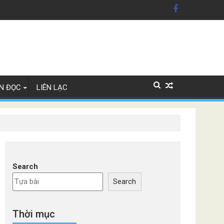
ỹ'
Lan
N ĐỌC
LIÊN LẠC
Search
Search
Thời mục