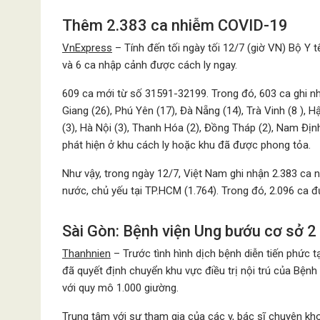
Thêm 2.383 ca nhiễm COVID-19
VnExpress
– Tính đến tối ngày tối 12/7 (giờ VN) Bộ Y
và 6 ca nhập cảnh được cách ly ngay.
609 ca mới từ số 31591-32199. Trong đó, 603 ca ghi nh
Giang (26), Phú Yên (17), Đà Nẵng (14), Trà Vinh (8 ), H
(3), Hà Nội (3), Thanh Hóa (2), Đồng Tháp (2), Nam Địn
phát hiện ở khu cách ly hoặc khu đã được phong tỏa.
Như vậy, trong ngày 12/7, Việt Nam ghi nhận 2.383 ca 
nước, chủ yếu tại TP.HCM (1.764). Trong đó, 2.096 ca 
Sài Gòn: Bệnh viện Ung bướu cơ sở 2
Thanhnien
– Trước tình hình dịch bệnh diễn tiến phức
đã quyết định chuyển khu vực điều trị nội trú của Bện
với quy mô 1.000 giường.
Trung tâm với sự tham gia của các y, bác sĩ chuyên k