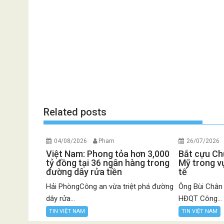
Related posts
04/08/2026
Pham
26/07/2026
Việt Nam: Phong tỏa hơn 3,000
Bắt cựu Chủ
tỷ đồng tại 36 ngân hàng trong
Mỹ trong vụ
đường dây rửa tiền
tế
Hải PhòngCông an vừa triệt phá đường
Ông Bùi Chân
dây rửa...
HĐQT Công...
TIN VIỆT NAM
TIN VIỆT NAM