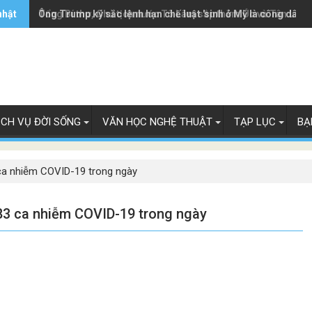
nhật
Ông Trump ký sắc lệnh hạn chế luật 'sinh ở Mỹ là công dân M
Tổng Bí thư, Chủ tịch nước Tô Lâm sắp thăm Úc và Tân Lây 
ỊCH VỤ ĐỜI SỐNG
VĂN HỌC NGHỆ THUẬT
TẠP LỤC
BẠ
 ca nhiễm COVID-19 trong ngày
383 ca nhiễm COVID-19 trong ngày