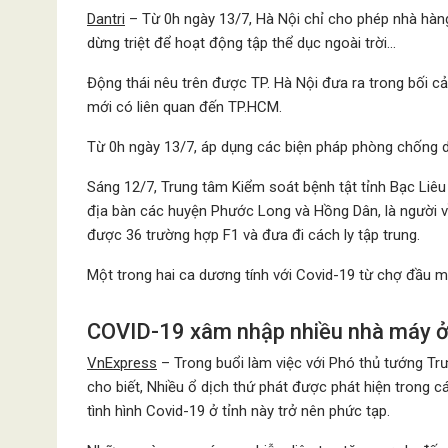
Dantri
– Từ 0h ngày 13/7, Hà Nội chỉ cho phép nhà hàng
dừng triệt để hoạt động tập thể dục ngoài trời…
Động thái nêu trên được TP. Hà Nội đưa ra trong bối c
mới có liên quan đến TP.HCM.
Từ 0h ngày 13/7, áp dụng các biện pháp phòng chống d
Sáng 12/7, Trung tâm Kiểm soát bệnh tật tỉnh Bạc Liêu 
địa bàn các huyện Phước Long và Hồng Dân, là người v
được 36 trường hợp F1 và đưa đi cách ly tập trung.
Một trong hai ca dương tính với Covid-19 từ chợ đầu m
COVID-19 xâm nhập nhiều nhà máy ở
VnExpress
– Trong buổi làm việc với Phó thủ tướng Tr
cho biết, Nhiều ổ dịch thứ phát được phát hiện trong 
tình hình Covid-19 ở tỉnh này trở nên phức tạp.