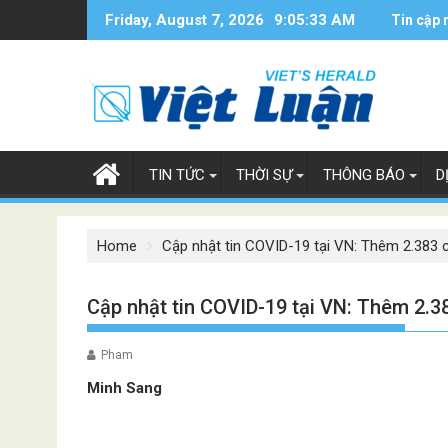
Skip
Friday, August 7, 2026
9:05:34 AM
Tin cập 
to
content
TIN TỨC
THỜI SỰ
THÔNG BÁO
D
Home
Cập nhật tin COVID-19 tại VN: Thêm 2.383
Cập nhật tin COVID-19 tại VN: Thêm 2.
Pham
Minh Sang