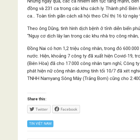
Những ngày qua, các ca nhiễm liên tục tăng mạnh, đến 
đồng và 231 ca trong các khu cách ly. Thành phố Biên
ca… Toàn tỉnh giãn cách xã hội theo Chỉ thị 16 từ ngày 
Theo ông Dũng, tình hình dịch bệnh ở tỉnh diễn biến phứ
“Nguy cơ dịch lây lan trong các khu nhà trọ công nhân,
Đồng Nai có hơn 1,2 triệu công nhân, trong đó 600.00
nước. Hiện, khoảng 7 công ty đã xuất hiện Covid-19, 
(Biên Hòa) đã cho 17.000 công nhân tạm nghỉ; Công ty
phát hiện nữ công nhân dương tính tối 10/7 đã xét ng
TNHH Namyang Sông Mây (Trảng Bom) cũng cho 2.400
Share this:
Twitter
Facebook
TIN VIỆT NAM