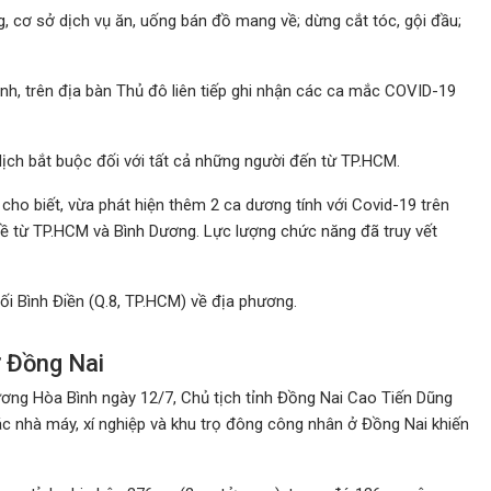
, cơ sở dịch vụ ăn, uống bán đồ mang về; dừng cắt tóc, gội đầu;
ảnh, trên địa bàn Thủ đô liên tiếp ghi nhận các ca mắc COVID-19
ịch bắt buộc đối với tất cả những người đến từ TP.HCM.
cho biết, vừa phát hiện thêm 2 ca dương tính với Covid-19 trên
ề từ TP.HCM và Bình Dương. Lực lượng chức năng đã truy vết
ối Bình Điền (Q.8, TP.HCM) về địa phương.
 Đồng Nai
ương Hòa Bình ngày 12/7, Chủ tịch tỉnh Đồng Nai Cao Tiến Dũng
các nhà máy, xí nghiệp và khu trọ đông công nhân ở Đồng Nai khiến