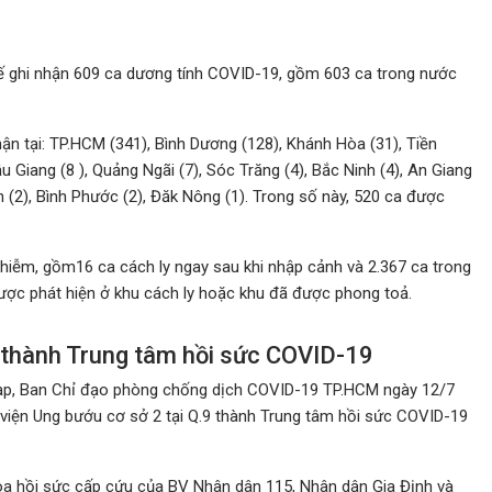
 tế ghi nhận 609 ca dương tính COVID-19, gồm 603 ca trong nước
ận tại: TP.HCM (341), Bình Dương (128), Khánh Hòa (31), Tiền
ậu Giang (8 ), Quảng Ngãi (7), Sóc Trăng (4), Bắc Ninh (4), An Giang
h (2), Bình Phước (2), Đăk Nông (1). Trong số này, 520 ca được
nhiễm, gồm16 ca cách ly ngay sau khi nhập cảnh và 2.367 ca trong
được phát hiện ở khu cách ly hoặc khu đã được phong toả.
 thành Trung tâm hồi sức COVID-19
 tạp, Ban Chỉ đạo phòng chống dịch COVID-19 TP.HCM ngày 12/7
h viện Ung bướu cơ sở 2 tại Q.9 thành Trung tâm hồi sức COVID-19
hoa hồi sức cấp cứu của BV Nhân dân 115, Nhân dân Gia Định và