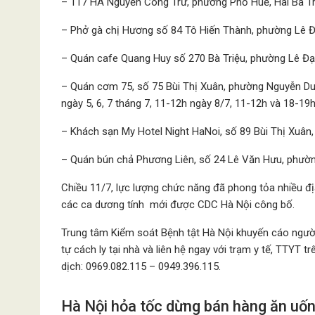
– 117 HA Nguyễn Công Trứ, phường Phố Huế, Hai Bà Tr
– Phở gà chị Hương số 84 Tô Hiến Thành, phường Lê Đ
– Quán cafe Quang Huy số 270 Bà Triệu, phường Lê Đạ
– Quán cơm 75, số 75 Bùi Thị Xuân, phường Nguyễn Du,
ngày 5, 6, 7 tháng 7, 11-12h ngày 8/7, 11-12h và 18-19h
– Khách sạn My Hotel Night HaNoi, số 89 Bùi Thị Xuân,
– Quán bún chả Phương Liên, số 24 Lê Văn Hưu, phườn
Chiều 11/7, lực lượng chức năng đã phong tỏa nhiều đị
các ca dương tính mới được CDC Hà Nội công bố.
Trung tâm Kiểm soát Bệnh tật Hà Nội khuyến cáo người 
tự cách ly tại nhà và liên hệ ngay với trạm y tế, TTYT
dịch: 0969.082.115 – 0949.396.115.
Hà Nội hỏa tốc dừng bán hàng ăn uống