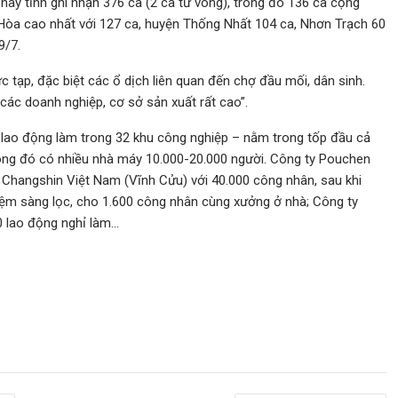
nay tỉnh ghi nhận 376 ca (2 ca tử vong), trong đó 136 ca cộng
 Hòa cao nhất với 127 ca, huyện Thống Nhất 104 ca, Nhơn Trạch 60
9/7.
c tạp, đặc biệt các ổ dịch liên quan đến chợ đầu mối, dân sinh.
 các doanh nghiệp, cơ sở sản xuất rất cao”.
0 lao động làm trong 32 khu công nghiệp – nằm trong tốp đầu cả
trong đó có nhiều nhà máy 10.000-20.000 người. Công ty Pouchen
 Changshin Việt Nam (Vĩnh Cửu) với 40.000 công nhân, sau khi
hiệm sàng lọc, cho 1.600 công nhân cùng xưởng ở nhà; Công ty
 lao động nghỉ làm…