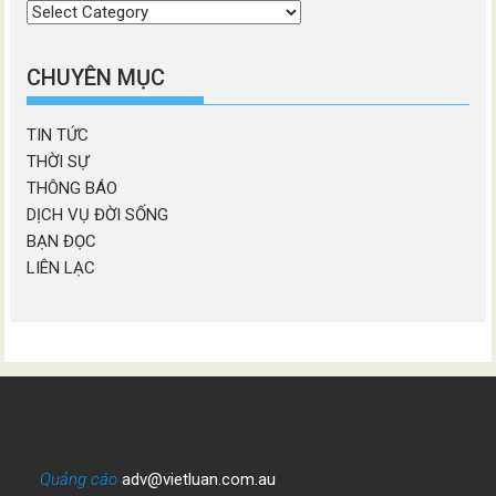
Chọn
chương
mục
CHUYÊN MỤC
TIN TỨC
THỜI SỰ
THÔNG BÁO
DỊCH VỤ ĐỜI SỐNG
BẠN ĐỌC
LIÊN LẠC
Quảng cáo
adv@vietluan.com.au