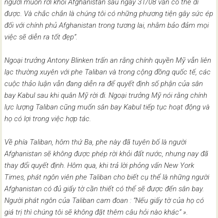
người muốn rời khỏi Afghanistan sau ngày 31/08 vẫn có thể đi
được. Và chắc chắn là chúng tôi có những phương tiện gây sức ép
đối với chính phủ Afghanistan trong tương lai, nhằm bảo đảm mọi
việc sẽ diễn ra tốt đẹp”.
Ngoại trưởng Antony Blinken trấn an rằng chính quyền Mỹ vẫn liên
lạc thường xuyên với phe Taliban và trong cộng đồng quốc tế, các
cuộc thảo luận vẫn đang diễn ra để quyết định số phận của sân
bay Kabul sau khi quân Mỹ rời đi. Ngoại trưởng Mỹ nói rằng chính
lực lượng Taliban cũng muốn sân bay Kabul tiếp tục hoạt động và
họ có lợi trong việc hợp tác.
Về phía Taliban, hôm thứ Ba, phe này đã tuyên bố là người
Afghanistan sẽ không được phép rời khỏi đất nước, nhưng nay đã
thay đổi quyết định. Hôm qua, khi trả lời phỏng vấn New York
Times, phát ngôn viên phe Taliban cho biết cụ thể là những người
Afghanistan có đủ giấy tờ cần thiết có thể sẽ được đến sân bay.
Người phát ngôn của Taliban cam đoan : “Nếu giấy tờ của họ có
giá trị thì chúng tôi sẽ không đặt thêm câu hỏi nào khác” ».