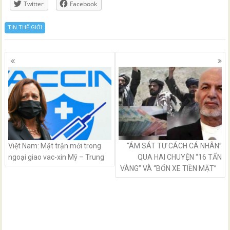
Twitter
Facebook
TIN THẾ GIỚI
Posts
navigation
Việt Nam: Mặt trận mới trong
“ÁM SÁT TƯ CÁCH CÁ NHÂN”
ngoại giao vac-xin Mỹ – Trung
QUA HAI CHUYỆN “16 TẤN
VÀNG” VÀ “BỐN XE TIỀN MẶT”