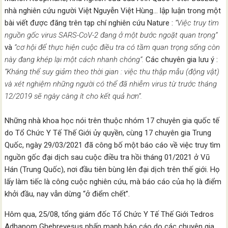
nhà nghiên cứu người Việt Nguyễn Việt Hùng… lập luận trong một
bài viết được đăng trên tạp chí nghiên cứu Nature :
“Việc truy tìm
nguồn gốc virus SARS-CoV-2 đang ở một bước ngoặt quan trọng”
và
“cơ hội để thực hiện cuộc điều tra có tầm quan trọng sống còn
này đang khép lại một cách nhanh chóng”.
Các chuyên gia lưu ý :
“Kháng thể suy giảm theo thời gian : việc thu thập mẫu (động vật)
và xét nghiệm những người có thể đã nhiễm virus từ trước tháng
12/2019 sẽ ngày càng ít cho kết quả hơn”.
Những nhà khoa học nói trên thuộc nhóm 17 chuyên gia quốc tế
do Tổ Chức Y Tế Thế Giới ủy quyền, cùng 17 chuyên gia Trung
Quốc, ngày 29/03/2021 đã công bố một báo cáo về việc truy tìm
nguồn gốc đại dịch sau cuộc điều tra hồi tháng 01/2021 ở Vũ
Hán (Trung Quốc), nơi đầu tiên bùng lên đại dịch trên thế giới. Họ
lấy làm tiếc là công cuộc nghiên cứu, mà báo cáo của họ là điểm
khởi đầu, nay vẫn dừng “ở điểm chết”.
Hôm qua, 25/08, tổng giám đốc Tổ Chức Y Tế Thế Giới Tedros
Adhanom Ghebreyesus nhấn mạnh báo cáo do các chuyên gia