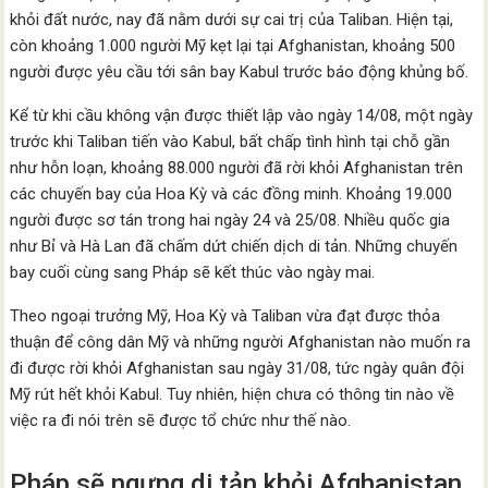
khỏi đất nước, nay đã nằm dưới sự cai trị của Taliban. Hiện tại,
còn khoảng 1.000 người Mỹ kẹt lại tại Afghanistan, khoảng 500
người được yêu cầu tới sân bay Kabul trước báo động khủng bố.
Kể từ khi cầu không vận được thiết lập vào ngày 14/08, một ngày
trước khi Taliban tiến vào Kabul, bất chấp tình hình tại chỗ gần
như hỗn loạn, khoảng 88.000 người đã rời khỏi Afghanistan trên
các chuyến bay của Hoa Kỳ và các đồng minh. Khoảng 19.000
người được sơ tán trong hai ngày 24 và 25/08. Nhiều quốc gia
như Bỉ và Hà Lan đã chấm dứt chiến dịch di tản. Những chuyến
bay cuối cùng sang Pháp sẽ kết thúc vào ngày mai.
Theo ngoại trưởng Mỹ, Hoa Kỳ và Taliban vừa đạt được thỏa
thuận để công dân Mỹ và những người Afghanistan nào muốn ra
đi được rời khỏi Afghanistan sau ngày 31/08, tức ngày quân đội
Mỹ rút hết khỏi Kabul. Tuy nhiên, hiện chưa có thông tin nào về
việc ra đi nói trên sẽ được tổ chức như thế nào.
Pháp sẽ ngưng di tản khỏi Afghanistan