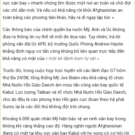
vực sân bay « nhanh chóng tìm được một nơi an toàn và chờ đợi
các chỉ dẫn mới. Và nếu có khả năng rời khỏi Afghanistan an
toàn bằng các phương tiện khác, hãy ra đi ngay lập tức ».
Các thông báo của chính quyền ba nước Mỹ, Anh và Úc không
đưa ra thông tin cụ thể về mối đe dọa nào. Tuy nhiên, trả lời
phỏng vấn đài Úc 6PR, bộ trưởng Quốc Phòng Andrew Hastie
khẳng định nguy cơ tấn công khủng bố liên quan trực tiếp đến
khả năng có mặt của
« một kẻ đánh bom tự sát ».
Trước đó, trong cuộc họp trực tuyến với các lãnh đạo G7 hôm
thứ Ba 24/08, tổng thống Mỹ Joe Biden nêu khả năng tổ chức
Nhà Nước Hồi Giáo Daech âm mưu tấn công sân bay quốc tế
Kabul. Lực lượng Taliban và tổ chức Nhà Nước Hồi Giáo Daech,
cho dù đều là các phong trào Hồi giáo cực đoan theo hệ phái
Sunni, lại là các đối thủ không đội trời chung.
Khoảng 6.000 quân nhân Mỹ hiện bảo vệ an ninh sân bay trong
không khí căng thẳng cao độ. Hàng nghìn người Afghanistan
đang có mặt tại khu vực sân bay Kabul với hy vọng có cơ hội rời