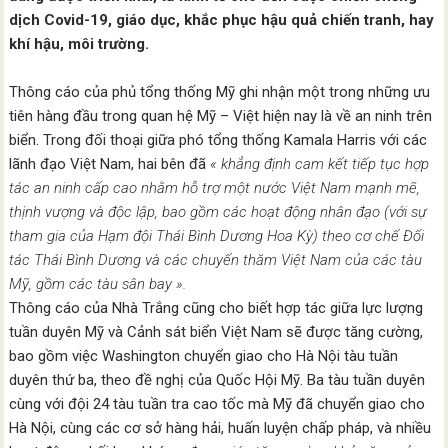
dịch Covid-19, giáo dục, khắc phục hậu quả chiến tranh, hay
khí hậu, môi trường.
Thông cáo của phủ tổng thống Mỹ ghi nhận một trong những ưu
tiên hàng đầu trong quan hệ Mỹ – Việt hiện nay là về an ninh trên
biển. Trong đối thoại giữa phó tổng thống Kamala Harris với các
lãnh đạo Việt Nam, hai bên đã
« khẳng định cam kết tiếp tục hợp
tác an ninh cấp cao nhằm hỗ trợ một nước Việt Nam mạnh mẽ,
thịnh vượng và độc lập, bao gồm các hoạt động nhân đạo (với sự
tham gia của Hạm đội Thái Bình Dương Hoa Kỳ) theo cơ chế Đối
tác Thái Bình Dương và các chuyến thăm Việt Nam của các tàu
Mỹ, gồm các tàu sân bay ».
Thông cáo của Nhà Trắng cũng cho biết hợp tác giữa lực lượng
tuần duyên Mỹ và Cảnh sát biển Việt Nam sẽ được tăng cường,
bao gồm việc Washington chuyển giao cho Hà Nội tàu tuần
duyên thứ ba, theo đề nghị của Quốc Hội Mỹ. Ba tàu tuần duyên
cùng với đội 24 tàu tuần tra cao tốc mà Mỹ đã chuyển giao cho
Hà Nội, cùng các cơ sở hàng hải, huấn luyện chấp pháp, và nhiều