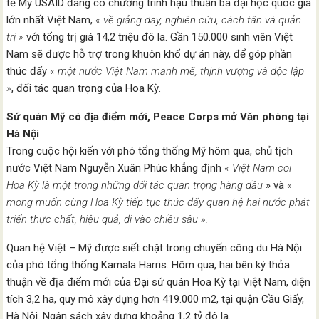
tế Mỹ USAID đang có chương trình hậu thuẫn ba đại học quốc gia
lớn nhất Việt Nam,
« về giảng dạy, nghiên cứu, cách tân và quản
trị »
với tổng trị giá 14,2 triệu đô la. Gần 150.000 sinh viên Việt
Nam sẽ được hỗ trợ trong khuôn khổ dự án này, để góp phần
thúc đẩy
« một nước Việt Nam mạnh mẽ, thịnh vượng và độc lập
»
, đối tác quan trọng của Hoa Kỳ.
Sứ quán Mỹ có địa điểm mới, Peace Corps mở Văn phòng tại
Hà Nội
Trong cuộc hội kiến với phó tổng thống Mỹ hôm qua, chủ tịch
nước Việt Nam Nguyễn Xuân Phúc khẳng định
« Việt Nam coi
Hoa Kỳ là một trong những đối tác quan trọng hàng đầu
» và
«
mong muốn cùng Hoa Kỳ tiếp tục thúc đẩy quan hệ hai nước phát
triển thực chất, hiệu quả, đi vào chiều sâu ».
Quan hệ Việt – Mỹ được siết chặt trong chuyến công du Hà Nội
của phó tổng thống Kamala Harris. Hôm qua, hai bên ký thỏa
thuận về địa điểm mới của Đại sứ quán Hoa Kỳ tại Việt Nam, diện
tích 3,2 ha, quy mô xây dựng hơn 419.000 m2, tại quận Cầu Giấy,
Hà Nội. Ngân sách xây dựng khoảng 1,2 tỷ đô la.