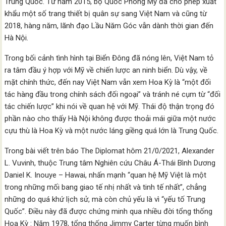
Trung Quốc. Từ năm 2015, bộ Quốc Phòng Mỹ đã cho phép xuất
khẩu một số trang thiết bị quân sự sang Việt Nam và cũng từ
2018, hàng năm, lãnh đạo Lầu Năm Góc vẫn dành thời gian đến
Hà Nội.
Trong bối cảnh tình hình tại Biển Đông đã nóng lên, Việt Nam tỏ
ra tâm đầu ý hợp với Mỹ về chiến lược an ninh biển. Dù vậy, về
mặt chính thức, đến nay Việt Nam vẫn xem Hoa Kỳ là “một đối
tác hàng đầu trong chính sách đối ngoại” và tránh né cụm từ “đối
tác chiến lược” khi nói về quan hệ với Mỹ. Thái độ thận trọng đó
phần nào cho thấy Hà Nội không được thoải mái giữa một nước
cựu thù là Hoa Kỳ và một nước láng giềng quá lớn là Trung Quốc.
Trong bài viết trên báo The Diplomat hôm 21/0/2021, Alexander
L. Vuvinh, thuộc Trung tâm Nghiên cứu Châu Á-Thái Bình Dương
Daniel K. Inouye – Hawai, nhấn mạnh “quan hệ Mỹ Việt là một
trong những mối bang giao tế nhị nhất và tinh tế nhất”, chẳng
những do quá khứ lịch sử, mà còn chủ yếu là vì “yếu tố Trung
Quốc”. Điều này đã được chứng minh qua nhiều đời tổng thống
Hoa Kỳ : Năm 1978, tổng thống Jimmy Carter từng muốn bình