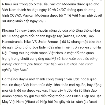
6 triệu liều, trong đó 5 triệu liều vac-xin Moderna được giao cho
Việt Nam thành hai đợt, ngày 10 và 24/07, thông qua chương
trình COVAX. Vac-xin Moderna được bộ Y Tế Việt Nam phê duyệt
sử dụng khẩn cấp ngày 29/06.
Khoảng 10 ngày trước chuyến công du của phó tổng thống Hoa
Kỳ, 90 tổng giám đốc doanh nghiệp Mỹ (Adidas, Coach, Gap,
Hanesbrands, Nike, VF, Under Amour…) đã ký chung một bức thư
đề nghị tổng thống Joe Biden đẩy nhanh viện trợ vac-xin cho Hà
Nội. Trong thư, họ nhấn mạnh Việt Nam là một đối tác quan
trọng trong chuỗi cung ứng của Mỹ và
“sức khỏe của nền công
nghiệp chúng ta phụ thuộc trực tiếp vào sức khỏe nền công
nghiệp Việt Nam”.
Có thể nói đây là một thành công trong chiến lược ngoại giao
vac-xin được Việt Nam thúc đẩy : khai thác mọi nguồn, huy động
mọi kênh để có được vac-xin. Thực vậy, trước khi 90 lãnh đạo
doanh nghiệp Mỹ gửi thư đến tổng thống Joe Biden, Hiệp hội Dệt
May Việt Nam (Vitas) và Hiệp hội Da, giày và túi xách (Lefaso)