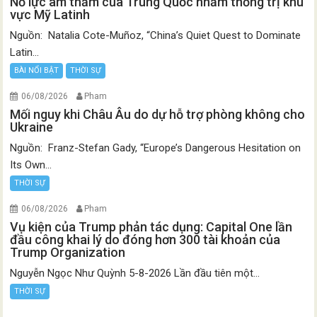
Nỗ lực âm thầm của Trung Quốc nhằm thống trị khu
vực Mỹ Latinh
Nguồn: Natalia Cote-Muñoz, “China’s Quiet Quest to Dominate
Latin...
BÀI NỔI BẬT
THỜI SỰ
06/08/2026
Pham
Mối nguy khi Châu Âu do dự hỗ trợ phòng không cho
Ukraine
Nguồn: Franz-Stefan Gady, “Europe’s Dangerous Hesitation on
Its Own...
THỜI SỰ
06/08/2026
Pham
Vụ kiện của Trump phản tác dụng: Capital One lần
đầu công khai lý do đóng hơn 300 tài khoản của
Trump Organization
Nguyễn Ngọc Như Quỳnh 5-8-2026 Lần đầu tiên một...
THỜI SỰ