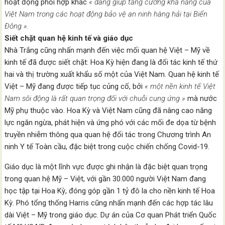
hoạt động phối hợp khác
« đang giúp tăng cường khả năng của
Việt Nam trong các hoạt động bảo vệ an ninh hàng hải tại Biển
Đông ».
Siết chặt quan hệ kinh tế và giáo dục
Nhà Trắng cũng nhấn mạnh đến việc mối quan hệ Việt – Mỹ về
kinh tế đã được siết chặt: Hoa Kỳ hiện đang là đối tác kinh tế thứ
hai và thị trường xuất khẩu số một của Việt Nam. Quan hệ kinh tế
Việt – Mỹ đang được tiếp tục củng cố, bởi
« một nền kinh tế Việt
Nam sôi động là rất quan trọng đối với chuỗi cung ứng »
mà nước
Mỹ phụ thuộc vào. Hoa Kỳ và Việt Nam cũng đã nâng cao năng
lực ngăn ngừa, phát hiện và ứng phó với các mối đe dọa từ bệnh
truyền nhiễm thông qua quan hệ đối tác trong Chương trình An
ninh Y tế Toàn cầu, đặc biệt trong cuộc chiến chống Covid-19.
Giáo dục là một lĩnh vực được ghi nhận là đặc biệt quan trọng
trong quan hệ Mỹ – Việt, với gần 30.000 người Việt Nam đang
học tập tại Hoa Kỳ, đóng góp gần 1 tỷ đô la cho nền kinh tế Hoa
Kỳ. Phó tổng thống Harris cũng nhấn mạnh đến các hợp tác lâu
dài Việt – Mỹ trong giáo dục. Dự án của Cơ quan Phát triển Quốc