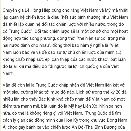
Chuyên gia Lê Hồng Hiệp cũng cho rằng Việt Nam và Mỹ mà thiết
lập quan hệ chiến lược là điều “hết sức bình thường như Việt Nam
đã thiết lập quan hệ đối tác chiến lược với nhiều nước, trong đó
có Trung Quốc”. Đối tác chiến lược sẽ là một cơ sở cho mọi hoạt
động hợp tác song phương, đồng thời “thể hiện sự coi trọng mà
hai nước dành cho nhau”, đồng thời bao hàm ý nghĩa là “Việt
Nam luôn bảo vệ và đề cao sự tự chủ chiến lược của mình (…)
không chấp nhập sức ép, can thiệp của các nước khác”, bất luận
đó là ai, khi mà điều đó “đi ngược lại lợi ích quốc gia của Việt
Nam”.
Vấn đề còn lại là Trung Quốc chấp nhận để Việt Nam liên kết với
một siêu cường khác tới mức độ nào. Lịch sử trong thế kỷ 20 đã
nhiều lần cho thấy Bắc Kinh khó chấp nhận để Việt Nam có một
điểm tựa mạnh mẽ, bất luận đó là Mỹ hay Liên Xô. Nhìn xa hơn
nữa, có thể là không riêng gì với Việt Nam, Trung Quốc đã tìm
cách ly gián các đồng minh của Hoa Kỳ trong khu vực Đông Nam
Á, chọc gậy bánh xe vào chiến lược Ấn Độ-Thái Bình Dương của