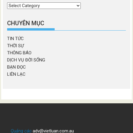
Chọn
chương
mục
CHUYÊN MỤC
TIN TỨC
THỜI SỰ
THÔNG BÁO
DỊCH VỤ ĐỜI SỐNG
BẠN ĐỌC
LIÊN LẠC
Quảng cáo
adv@vietluan.com.au