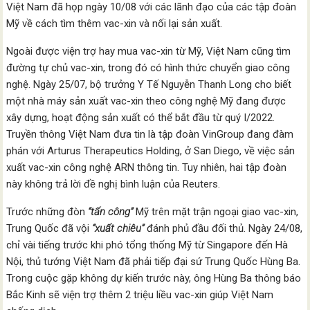
Việt Nam đã họp ngày 10/08 với các lãnh đạo của các tập đoàn
Mỹ về cách tìm thêm vac-xin và nối lại sản xuất.
Ngoài được viện trợ hay mua vac-xin từ Mỹ, Việt Nam cũng tìm
đường tự chủ vac-xin, trong đó có hình thức chuyển giao công
nghệ. Ngày 25/07, bộ trưởng Y Tế Nguyễn Thanh Long cho biết
một nhà máy sản xuất vac-xin theo công nghệ Mỹ đang được
xây dựng, hoạt động sản xuất có thể bắt đầu từ quý I/2022.
Truyền thông Việt Nam đưa tin là tập đoàn VinGroup đang đàm
phán với Arturus Therapeutics Holding, ở San Diego, về việc sản
xuất vac-xin công nghệ ARN thông tin. Tuy nhiên, hai tập đoàn
này không trả lời đề nghị bình luận của Reuters.
Trước những đòn
“tấn công”
Mỹ trên mặt trận ngoại giao vac-xin,
Trung Quốc đã vội
“xuất chiêu”
đánh phủ đầu đối thủ. Ngày 24/08,
chỉ vài tiếng trước khi phó tổng thống Mỹ từ Singapore đến Hà
Nội, thủ tướng Việt Nam đã phải tiếp đại sứ Trung Quốc Hùng Ba.
Trong cuộc gặp không dự kiến trước này, ông Hùng Ba thông báo
Bắc Kinh sẽ viện trợ thêm 2 triệu liều vac-xin giúp Việt Nam