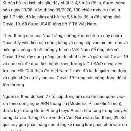
Khoản hỗ trợ kinh phí gần đây nhất là 4,5 triệu đô la, được thông
báo ngày 03/08. Vào tháng 09/2020, 100 chiếc máy trợ thở, trị
giá 1,7 triệu đô la, nằm gói hỗ trợ 9,5 triệu đô la để chống dịch
Covid-19, đã được USAID tặng bộ Y Tế Việt Nam.
Theo thông cáo của Nhà Trắng, những khoản hỗ trợ này nhằm
“thúc đẩy việc tiếp cận công bằng và cung cấp vac-xin an toàn và
hiệu quả, củng cố hệ thống y tế của Việt Nam để ứng phó với
Covid-19 và xây dựng năng lực để phát hiện và giám sát Covid-19
và các mối đe dọa dịch bệnh trong tương lai”. USAID cũng viện
trợ cho Hội Chữ thập đỏ Việt Nam 1 triệu đô la để giảm tác động
và ngăn chặn sự lây lan của Covid-19 trong các cộng đồng dễ bị
tổn thương.
Ngoài ra, theo dự kiến 77 tủ cấp đông âm sâu để bảo quản vac-
xin theo công nghệ ARN thông tin (Moderna, Pfizer/BioNTech),
được bộ trưởng Quốc Phòng Lloyd Austin hứa tặng trong chuyến
công du vào tháng 07, sẽ về đến Việt Nam vào đầu tháng 09. Số
quà này góp phần nâng cao đáng kể mạng lưới phân phối vac-xin