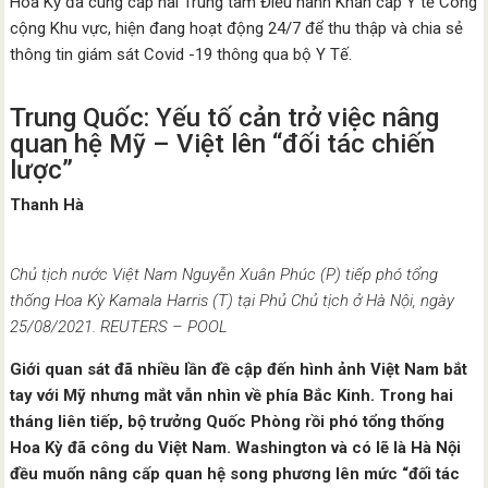
Hoa Kỳ đã cung cấp hai Trung tâm Điều hành Khẩn cấp Y tế Công
cộng Khu vực, hiện đang hoạt động 24/7 để thu thập và chia sẻ
thông tin giám sát Covid -19 thông qua bộ Y Tế.
Trung Quốc: Yếu tố cản trở việc nâng
quan hệ Mỹ – Việt lên “đối tác chiến
lược”
Thanh Hà
Chủ tịch nước Việt Nam Nguyễn Xuân Phúc (P) tiếp phó tổng
thống Hoa Kỳ Kamala Harris (T) tại Phủ Chủ tịch ở Hà Nội, ngày
25/08/2021. REUTERS – POOL
Giới quan sát đã nhiều lần đề cập đến hình ảnh Việt Nam bắt
tay với Mỹ nhưng mắt vẫn nhìn về phía Bắc Kinh. Trong hai
tháng liên tiếp, bộ trưởng Quốc Phòng rồi phó tổng thống
Hoa Kỳ đã công du Việt Nam. Washington và có lẽ là Hà Nội
đều muốn nâng cấp quan hệ song phương lên mức “đối tác