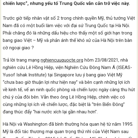
chiến lược”, nhưng yếu tố Trung Quốc vẫn cản trở việc này.
Trước giờ tiếp nhân vật số 2 trong chính quyền Mỹ, thủ tướng Việt
Nam đã có một buổi làm việc với đại sứ Trung Quốc tại Hà Nội.
Phải chăng đó là những dấu hiệu cho thấy một số giới hạn trong
bang giao Việt – Mỹ và phản ánh thế khó xử của Hà Nội trên bàn
cờ ngoại giao ?
Trả lời trang mạng
nghiencuuquocte.org
hôm 23/08/2021, nhà
nghiên cứu Lê Hồng Hiệp, viện Nghiên Cứu Đông Nam Á (ISEAS-
Yusof Ishak Institute) tại Singapore lưu ý bang giao Việt Mỹ
“chưa bao giờ thuận lợi như hiện nay” và bên cạnh những lợi ích
về kinh tế, vế an ninh quốc phòng và chiến lược ngày càng thu hút
chú ý của đôi bên. Vẫn theo ông Lê Hồng Hiệp, chính việc có
cùng những lợi ích về chiến lược, đặc biệt là “trên Biển Đông”
đang thúc đẩy “hai nước xích lại gần nhau hơn”.
Hà Nội và Washington đã bình thường hóa quan hệ từ năm 1995.
Mỹ là đối tác thương mại quan trọng thứ nhì của Việt Nam sau