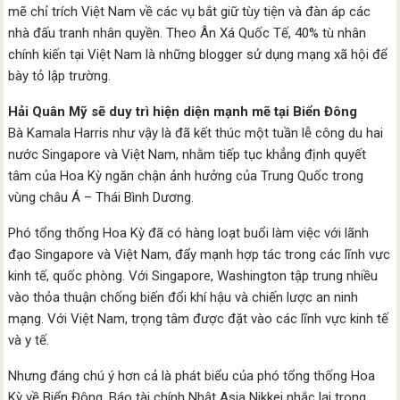
mẽ chỉ trích Việt Nam về các vụ bắt giữ tùy tiện và đàn áp các
nhà đấu tranh nhân quyền. Theo Ân Xá Quốc Tế, 40% tù nhân
chính kiến tại Việt Nam là những blogger sử dụng mạng xã hội để
bày tỏ lập trường.
Hải Quân Mỹ sẽ duy trì hiện diện mạnh mẽ tại Biển Đông
Bà Kamala Harris như vậy là đã kết thúc một tuần lễ công du hai
nước Singapore và Việt Nam, nhằm tiếp tục khẳng định quyết
tâm của Hoa Kỳ ngăn chận ảnh hưởng của Trung Quốc trong
vùng châu Á – Thái Bình Dương.
Phó tổng thống Hoa Kỳ đã có hàng loạt buổi làm việc với lãnh
đạo Singapore và Việt Nam, đẩy mạnh hợp tác trong các lĩnh vực
kinh tế, quốc phòng. Với Singapore, Washington tập trung nhiều
vào thỏa thuận chống biến đổi khí hậu và chiến lược an ninh
mạng. Với Việt Nam, trọng tâm được đặt vào các lĩnh vực kinh tế
và y tế.
Nhưng đáng chú ý hơn cả là phát biểu của phó tổng thống Hoa
Kỳ về Biển Đông. Báo tài chính Nhật Asia Nikkei nhắc lại trong