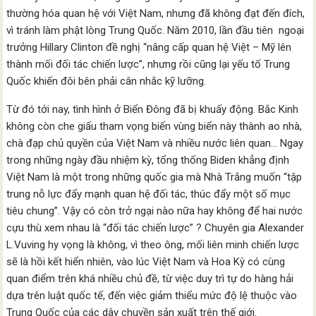
thường hóa quan hệ với Việt Nam, nhưng đã không đạt đến đích,
vì tránh làm phật lòng Trung Quốc. Năm 2010, lần đầu tiên ngoại
trưởng Hillary Clinton đề nghị “nâng cấp quan hệ Việt – Mỹ lên
thành mối đối tác chiến lược”, nhưng rồi cũng lại yếu tố Trung
Quốc khiến đôi bên phải cân nhắc kỹ lưỡng.
Từ đó tới nay, tình hình ở Biển Đông đã bị khuấy động. Bắc Kinh
không còn che giấu tham vọng biến vùng biển này thành ao nhà,
chà đạp chủ quyền của Việt Nam và nhiều nước liên quan… Ngay
trong những ngày đầu nhiệm kỳ, tổng thống Biden khẳng định
Việt Nam là một trong những quốc gia mà Nhà Trắng muốn “tập
trung nỗ lực đẩy mạnh quan hệ đối tác, thúc đẩy một số mục
tiêu chung”. Vậy có còn trở ngại nào nữa hay không để hai nước
cựu thù xem nhau là “đối tác chiến lược” ? Chuyên gia Alexander
L.Vuving hy vọng là không, vì theo ông, mối liên minh chiến lược
sẽ là hồi kết hiển nhiên, vào lúc Việt Nam và Hoa Kỳ có cùng
quan điểm trên khá nhiều chủ đề, từ việc duy trì tự do hàng hải
dựa trên luật quốc tế, đến việc giảm thiểu mức độ lệ thuộc vào
Trung Quốc của các dây chuyền sản xuất trên thế giới.