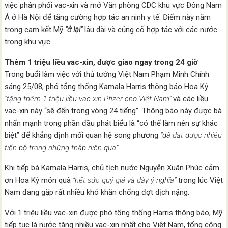
việc phân phối vac-xin và mở Văn phòng CDC khu vực Đông Nam
Á ở Hà Nội để tăng cường hợp tác an ninh y tế. Điểm này nằm
trong cam kết Mỹ
“ở lại”
lâu dài và củng cố hợp tác với các nước
trong khu vực.
Thêm 1 triệu liều vac-xin, được giao ngay trong 24 giờ
Trong buổi làm việc với thủ tướng Việt Nam Phạm Minh Chính
sáng 25/08, phó tổng thống Kamala Harris thông báo Hoa Kỳ
“tặng thêm 1 triệu liều vac-xin Pfizer cho Việt Nam”
và các liều
vac-xin này “sẽ đến trong vòng 24 tiếng”. Thông báo này được bà
nhấn mạnh trong phần đầu phát biểu là “có thể làm nên sự khác
biệt” để khẳng định mối quan hệ song phương
“đã đạt được nhiều
tiến bộ trong những thập niên qua”.
Khi tiếp bà Kamala Harris, chủ tịch nước Nguyễn Xuân Phúc cảm
ơn Hoa Kỳ món quà
“hết sức quý giá và đầy ý nghĩa”
trong lúc Việt
Nam đang gặp rất nhiều khó khăn chống đợt dịch nặng.
Với 1 triệu liều vac-xin được phó tổng thống Harris thông báo, Mỹ
tiếp tục là nước tặng nhiều vac-xin nhất cho Việt Nam, tổng cộng