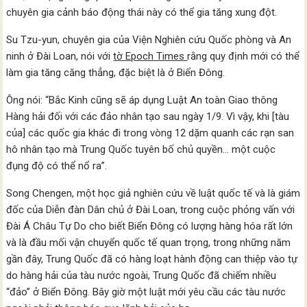
chuyên gia cảnh báo động thái này có thể gia tăng xung đột.
Su Tzu-yun, chuyên gia của Viện Nghiên cứu Quốc phòng và An
ninh ở Đài Loan, nói với
tờ Epoch Times
rằng quy định mới có thể
làm gia tăng căng thẳng, đặc biệt là ở Biển Đông.
Ông nói: “Bắc Kinh cũng sẽ áp dụng Luật An toàn Giao thông
Hàng hải đối với các đảo nhân tạo sau ngày 1/9. Vì vậy, khi [tàu
của] các quốc gia khác đi trong vòng 12 dặm quanh các rạn san
hô nhân tạo mà Trung Quốc tuyên bố chủ quyền… một cuộc
đụng độ có thể nổ ra”.
Song Chengen, một học giả nghiên cứu về luật quốc tế và là giám
đốc của Diễn đàn Dân chủ ở Đài Loan, trong cuộc phỏng vấn với
Đài Á Châu Tự Do cho biết Biển Đông có lượng hàng hóa rất lớn
và là đầu mối vận chuyển quốc tế quan trọng, trong những năm
gần đây, Trung Quốc đã có hàng loạt hành động can thiệp vào tự
do hàng hải của tàu nước ngoài, Trung Quốc đã chiếm nhiều
“đảo” ở Biển Đông. Bây giờ một luật mới yêu cầu các tàu nước