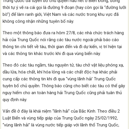
Trung Quốc đã tuyên bố chủ quyền hầu hết ở Biển Đông, đồng
thời tự ý vẽ ra cái gọi là đường 9 đoạn (hay còn gọi là “đường lưỡi
bò”) để làm ranh giới, Việt Nam và các nước trong khu vực đã
không công nhận những tuyên bố này.
Theo một thông báo đưa ra hôm 27/8, các nhà chức trách hàng
hải của Trung Quốc nói rằng các tàu nước ngoài phải báo cáo
thông tin chi tiết về tàu, thời gian đến và đi dự kiến, vị trí hiện tại
và các thông tin khác trước khi đi qua vùng biển này.
Theo đó các tàu ngầm, tàu nguyên tử, tàu chở vật liệu phóng xạ,
dầu lửa, hóa chất, khí hóa lỏng và các chất độc hại khác phải
cung cấp các thông tin khi đi qua “vùng lãnh hải’ Trung Quốc
tuyên bố chủ quyền. Thông báo cũng cho biết các tàu có thể gây
nguy hiểm cho an toàn hàng hải Trung Quốc cũng phải tuân thủ
quy định này.
Vấn đề ở đây là khái niệm “lãnh hải” của Bắc Kinh. Theo điều 2
Luật Biển và vùng tiếp giáp của Trung Quốc ngày 25/02/1992,
“vùng lãnh hải” là vùng nước tiếp giáp với lãnh thổ Trung Quốc,