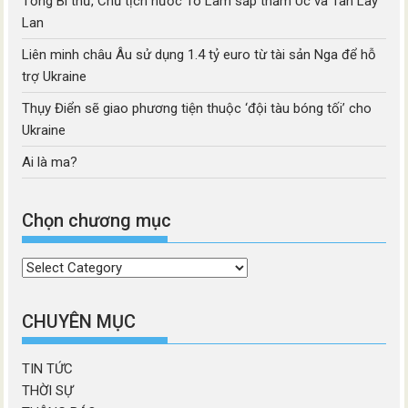
Tổng Bí thư, Chủ tịch nước Tô Lâm sắp thăm Úc và Tân Lây
Lan
Liên minh châu Âu sử dụng 1.4 tỷ euro từ tài sản Nga để hỗ
trợ Ukraine
Thụy Điển sẽ giao phương tiện thuộc ‘đội tàu bóng tối’ cho
Ukraine
Ai là ma?
Chọn chương mục
Chọn
chương
mục
CHUYÊN MỤC
TIN TỨC
THỜI SỰ