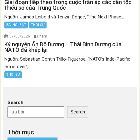
Giai đoạn tiếp theo trong cuộc trấn áp các dân tộc
thiểu số của Trung Quốc
Nguồn: James Leibold và Tenzin Dorjee, “The Next Phase...
BÀI NỔI BẬT
THỜI SỰ
07/08/2026
Pham
Kỷ nguyên Ấn Độ Dương – Thái Bình Dương của
NATO đã khép lại
Nguồn: Sebastian Contin Trillo-Figueroa, “NATO’s Indo-Pacific
era is over”,...
THỜI SỰ
Search
Search
Thời mục