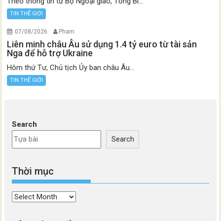
Theo thông tin từ Bộ Ngoại giao, Tổng Bí...
TIN THẾ GIỚI
07/08/2026
Pham
Liên minh châu Âu sử dụng 1.4 tỷ euro từ tài sản
Nga để hỗ trợ Ukraine
Hôm thứ Tư, Chủ tịch Ủy ban châu Âu...
TIN THẾ GIỚI
Search
Search
Thời mục
Thời
mục