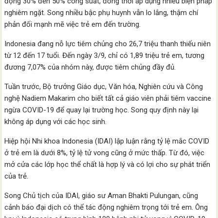
động 30% đến 50% công suất, đồng thời áp dụng nhiều biện pháp
nghiêm ngặt. Song nhiều bậc phụ huynh vẫn lo lắng, thậm chí
phản đối mạnh mẽ việc trẻ em đến trường.
Indonesia đang nỗ lực tiêm chủng cho 26,7 triệu thanh thiếu niên
từ 12 đến 17 tuổi. Đến ngày 3/9, chỉ có 1,89 triệu trẻ em, tương
đương 7,07% của nhóm này, được tiêm chủng đầy đủ.
Tuần trước, Bộ trưởng Giáo dục, Văn hóa, Nghiên cứu và Công
nghệ Nadiem Makarim cho biết tất cả giáo viên phải tiêm vaccine
ngừa COVID-19 để quay lại trường học. Song quy định này lại
không áp dụng với các học sinh.
Hiệp hội Nhi khoa Indonesia (IDAI) lập luận rằng tỷ lệ mắc COVID
ở trẻ em là dưới 8%, tỷ lệ tử vong cũng ở mức thấp. Từ đó, việc
mở cửa các lớp học thể chất là hợp lý và có lợi cho sự phát triển
của trẻ.
Song Chủ tịch của IDAI, giáo sư Aman Bhakti Pulungan, cũng
cảnh báo đại dịch có thể tác động nghiêm trọng tới trẻ em. Ông