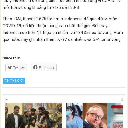
lưu ý Indonesia có trung bình 100 bệnh nhi tử vong vì COVID-19
mỗi tuần, trong khoảng từ 21/6 đến 30/8.
Theo IDAI, ít nhất 1.675 trẻ em ở Indonesia đã qua đời vì mắc
COVID-19, số liệu thuộc hàng cao nhất thế giới. Đến nay,
Indonesia có hơn 4,1 triệu ca nhiễm và 134.356 ca tử vong. Hôm
qua nước này ghi nhận thêm 7,797 ca nhiễm, và 574 ca tử vong.
Share this:
Twitter
Facebook
TIN THẾ GIỚI
Posts
navigation