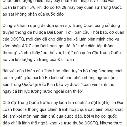
Quốc điều động nhiều máy bay nhất xâm nhập ADIZ của Đài
Loan là hôm 15/6, khi đó có tới 28 máy bay quân sự Trung Quốc
áp sát không phận của quốc đảo.
Cùng với hành động đe dọa quân sự, Trung Quốc cũng sử dụng
truyền thông để hù dọa Đài Loan. Tờ Hoàn cầu Thời báo, cơ quan
của ĐCSTQ, mới đây đã cho đăng bài xã luận biện minh cho vụ
xâm nhập ADIZ của Đài Loan, gọi đó là “cuộc diễn tập thông
thường” và cho thấy “ưu thế vượt trội” của quân đội Trung Quốc
so với lực lượng vũ trang của Đài Loan.
Bài viết của Hoàn cầu Thời báo cũng tuyên bố rằng “khoảng cách
sức mạnh” giữa hai bờ Eo biển sẽ cho phép những người cộng
sản Trung Quốc tại Bắc Kinh bảo vệ được “toàn vẹn lãnh thổ,
ngay cả khi lực lượng nước ngoài can thiệp”.
Chế độ Trung Quốc trước nay luôn tìm cách áp đặt luật lệ lên Đài
Loan hoặc là thông qua chiến tranh hoặc qua các biện pháp khác
để làm xói mòn nền dân chủ của quốc đảo, bởi vì họ coi quốc
đảo chỉ là lãnh thổ ngoài khơi xa trực thuộc ĐCSTQ. Nhưng thực