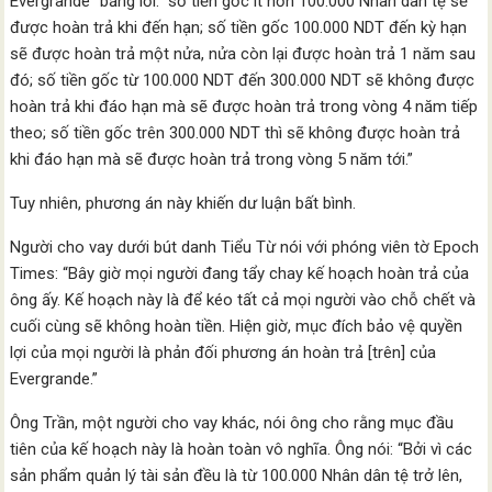
Evergrande” bằng lời: “số tiền gốc ít hơn 100.000 Nhân dân tệ sẽ
được hoàn trả khi đến hạn; số tiền gốc 100.000 NDT đến kỳ hạn
sẽ được hoàn trả một nửa, nửa còn lại được hoàn trả 1 năm sau
đó; số tiền gốc từ 100.000 NDT đến 300.000 NDT sẽ không được
hoàn trả khi đáo hạn mà sẽ được hoàn trả trong vòng 4 năm tiếp
theo; số tiền gốc trên 300.000 NDT thì sẽ không được hoàn trả
khi đáo hạn mà sẽ được hoàn trả trong vòng 5 năm tới.”
Tuy nhiên, phương án này khiến dư luận bất bình.
Người cho vay dưới bút danh Tiểu Từ nói với phóng viên tờ Epoch
Times: “Bây giờ mọi người đang tẩy chay kế hoạch hoàn trả của
ông ấy. Kế hoạch này là để kéo tất cả mọi người vào chỗ chết và
cuối cùng sẽ không hoàn tiền. Hiện giờ, mục đích bảo vệ quyền
lợi của mọi người là phản đối phương án hoàn trả [trên] của
Evergrande.”
Ông Trần, một người cho vay khác, nói ông cho rằng mục đầu
tiên của kế hoạch này là hoàn toàn vô nghĩa. Ông nói: “Bởi vì các
sản phẩm quản lý tài sản đều là từ 100.000 Nhân dân tệ trở lên,