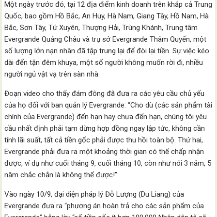
Một ngày trước đó, tại 12 địa điểm kinh doanh trên khắp cả Trung
Quốc, bao gồm Hồ Bắc, An Huy, Hà Nam, Giang Tây, Hồ Nam, Hà
Bắc, Sơn Tây, Tứ Xuyên, Thượng Hải, Trùng Khánh, Trung tâm
Evergrande Quảng Châu và trụ sở Evergrande Thâm Quyến, một
số lượng lớn nạn nhân đã tập trung lại để đòi lại tiền. Sự việc kéo
dài đến tận đêm khuya, một số người không muốn rời đi, nhiều
người ngủ vật vạ trên sàn nhà.
Đoạn video cho thấy đám đông đã đưa ra các yêu cầu chủ yếu
của họ đối với ban quản lý Evergrande: “Cho dù (các sản phẩm tài
chính của Evergrande) đến hạn hay chưa đến hạn, chúng tôi yêu
cầu nhất định phải tạm dừng hợp đồng ngay lập tức, không cần
tính lãi suất, tất cả tiền gốc phải được thu hồi toàn bộ. Thứ hai,
Evergrande phải đưa ra một khoảng thời gian có thể chấp nhận
được, ví dụ như cuối tháng 9, cuối tháng 10, còn như nói 3 năm, 5
năm chắc chắn là không thể được!”
Vào ngày 10/9, đại diện pháp lý Đỗ Lượng (Du Liang) của
Evergrande đưa ra “phương án hoàn trả cho các sản phẩm của