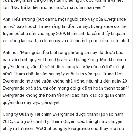
của Evergrande đã giơ một tấm biểu ngữ trước tòa nhà và hét
lớn: “Hãy trả lại tiền mồ hôi nước mắt của nhân viên.”
Anh Tiểu Trương (bút danh), một người cho vay của Evergrande,
nói với báo Epoch Times rằng tin đồn về việc Evergrande có thể
tuyên bố phá sản vào ngày 20/9, khiến anh ta cảm thấy bi quan
về tương lai của tập đoàn này và đã chuẩn bị cho điều tồi tệ nhất.
Anh nói: “Mọi người đều biết rằng phương án này đã được báo
cáo với chính quyền Thâm Quyến và Quảng Đông. Một khi chính
quyền đồng ý, vấn đề sẽ bị định cứng lại. Vậy còn có thể nói gì
nữa? Thảm nhất là vào hai ngày cuối tuần vừa qua, Trung tâm
Evergrande như thể vườn không nhà trống, nếu như đến ngày 20
Evergrande phá sản, thì còn mong đợi gì để trì hoãn thanh toán?”
Evergrande không thể hoàn tiền khi đáo hạn, các cơ quan chính
quyền đùn đẩy việc giải quyết
Công ty Quản lý Tài chính Evergrande được thành lập vào năm
2015, có trụ sở chính tại Thâm Quyến. Các bản ghi trò chuyện
chảy ra từ nhóm WeChat công ty Evergrande cho thấy, một số