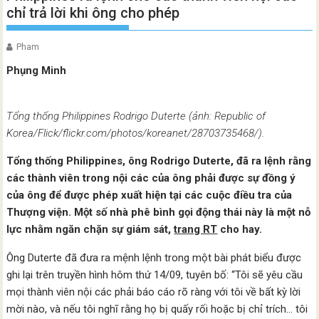
chỉ trả lời khi ông cho phép
Pham
Phụng Minh
Tổng thống Philippines Rodrigo Duterte (ảnh: Republic of
Korea/Flick/flickr.com/photos/koreanet/28703735468/).
Tổng thống Philippines, ông Rodrigo Duterte, đã ra lệnh rằng
các thành viên trong nội các của ông phải được sự đồng ý
của ông để được phép xuất hiện tại các cuộc điều tra của
Thượng viện. Một số nhà phê bình gọi động thái này là một nỗ
lực nhằm ngăn chặn sự giám sát,
trang RT
cho hay.
Ông Duterte đã đưa ra mệnh lệnh trong một bài phát biểu được
ghi lại trên truyền hình hôm thứ 14/09, tuyên bố: “Tôi sẽ yêu cầu
mọi thành viên nội các phải báo cáo rõ ràng với tôi về bất kỳ lời
mời nào, và nếu tôi nghĩ rằng họ bị quấy rối hoặc bị chỉ trích… tôi