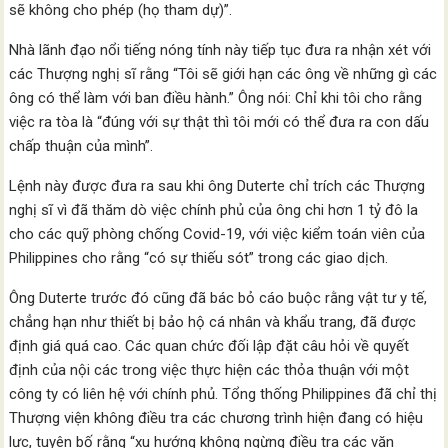
sẽ không cho phép (họ tham dự)”.
Nhà lãnh đạo nổi tiếng nóng tính này tiếp tục đưa ra nhận xét với
các Thượng nghị sĩ rằng “Tôi sẽ giới hạn các ông về những gì các
ông có thể làm với ban điều hành.” Ông nói: Chỉ khi tôi cho rằng
việc ra tòa là “đúng với sự thật thì tôi mới có thể đưa ra con dấu
chấp thuận của mình”.
Lệnh này được đưa ra sau khi ông Duterte chỉ trích các Thượng
nghị sĩ vì đã thăm dò việc chính phủ của ông chi hơn 1 tỷ đô la
cho các quỹ phòng chống Covid-19, với việc kiểm toán viên của
Philippines cho rằng “có sự thiếu sót” trong các giao dịch.
Ông Duterte trước đó cũng đã bác bỏ cáo buộc rằng vật tư y tế,
chẳng hạn như thiết bị bảo hộ cá nhân và khẩu trang, đã được
định giá quá cao. Các quan chức đối lập đặt câu hỏi về quyết
định của nội các trong việc thực hiện các thỏa thuận với một
công ty có liên hệ với chính phủ. Tổng thống Philippines đã chỉ thị
Thượng viện không điều tra các chương trình hiện đang có hiệu
lực, tuyên bố rằng “xu hướng không ngừng điều tra các văn