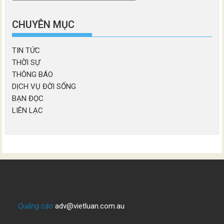
chương
mục
CHUYÊN MỤC
TIN TỨC
THỜI SỰ
THÔNG BÁO
DỊCH VỤ ĐỜI SỐNG
BẠN ĐỌC
LIÊN LẠC
Quảng cáo
adv@vietluan.com.au