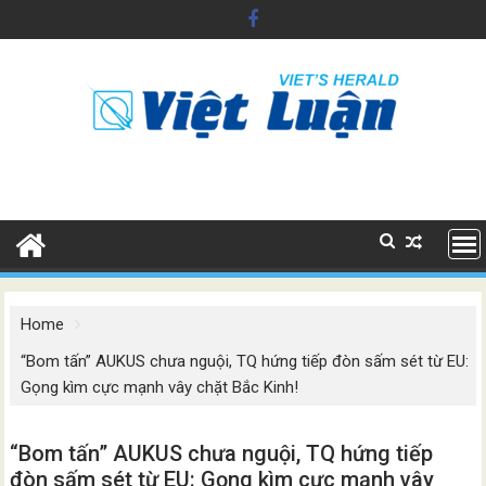
Skip
to
content
Home
“Bom tấn” AUKUS chưa nguội, TQ hứng tiếp đòn sấm sét từ EU:
Gọng kìm cực mạnh vây chặt Bắc Kinh!
“Bom tấn” AUKUS chưa nguội, TQ hứng tiếp
đòn sấm sét từ EU: Gọng kìm cực mạnh vây