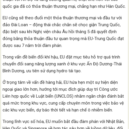
quốc gia đã có thỏa thuận thương mại, chẳng hạn như Hàn Quốc.
EU cũng sẽ theo đuổi một thỏa thuận thương mại và đầu tư với
đảo Đài Loan – động thái chắc chắn sẽ chọc giận Trung Quốc,
đặc biệt sau khi Nghị viện châu Âu hồi tháng 5 đã quyết định
đóng băng thỏa thuận đầu tư quan trọng mà EU-Trung Quốc đạt
được sau 7 năm trời đàm phán.
Trong vấn đề biến đổi khí hậu, EU đặt mục tiêu hỗ trợ quá trình
chuyển đổi sang năng lượng xanh ở khu vực Ấn Độ Dương-Thái
Bình Dương, ưu tiên sử dụng hydro tái tạo.
Ở trọng tâm về vấn đề hàng hải, EU hứa hẹn một sự hiện diện
ngoại giao lớn hơn, hướng tới mục đích giúp duy trì Công ước
Liên hợp quốc về Luật biển (UNCLOS) nhằm ngăn chặn đánh bắt
quá mức trong khu vực, cung cấp chuyên môn trong việc bảo vệ
các khu vực biển, dự báo thời tiết và hạn chế ô nhiễm biển.
Trong lĩnh vực số hóa, EU muốn bắt đầu đàm phán với Nhật Bản,
Hàn Quốc và Singapore về hợp tác sâu hơn về luồng dữ liệu, đổi