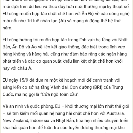
mới dựa trên dữ liệu và thúc đẩy hơn nữa thương mại kỹ thuật số.
EU cũng muốn hợp tác chặt chẽ hơn với Ấn Độ về các công nghệ
mới nổi như Trí tuệ nhân tạo (AI) và mạng di động thế hệ thứ
năm.
EU cũng hướng tới muốn hợp tác trong lĩnh vực hạ tầng với Nhật
Bản, Ấn Độ và Áo về liên kết giao thông, đặc biệt trong lĩnh vực
hàng không và hàng hải, cũng như đảm bảo rằng các ngân hàng
phát triển và các cơ quan xuất khẩu liên kết chặt chẽ hơn khối
này với châu Á.
EU ngày 15/9 đã đưa ra một kế hoạch mới để cạnh tranh với
sáng kiến cơ sở hạ tầng Vành đai, Con đường (BRI) của Trung
Quốc, mà họ gọi là “Cửa ngõ toàn cầu”.
Về an ninh và quốc phòng, EU – khối thương mại lớn nhất thế giới
– sẽ tìm kiếm mối quan hệ hàng hải chặt chẽ hơn với Australia,
New Zealand, Indonesia và Nhật Bản, hứa hẹn nhiều chuyến triển
khai hải quân hơn để tuần tra các tuyến đường thương mại khu