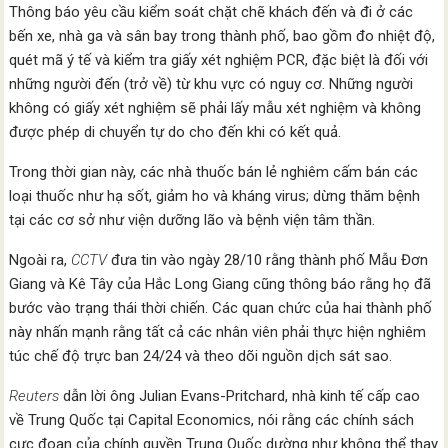
Thông báo yêu cầu kiểm soát chặt chẽ khách đến và đi ở các
bến xe, nhà ga và sân bay trong thành phố, bao gồm đo nhiệt độ,
quét mã ý tế và kiểm tra giấy xét nghiệm PCR, đặc biệt là đối với
những người đến (trở về) từ khu vực có nguy cơ. Những người
không có giấy xét nghiệm sẽ phải lấy mẫu xét nghiệm và không
được phép di chuyển tự do cho đến khi có kết quả.
Trong thời gian này, các nhà thuốc bán lẻ nghiêm cấm bán các
loại thuốc như hạ sốt, giảm ho và kháng virus; dừng thăm bệnh
tại các cơ sở như viện dưỡng lão và bệnh viện tâm thần.
Ngoài ra,
CCTV
đưa tin vào ngày 28/10 rằng thành phố Mẫu Đơn
Giang và Kê Tây của Hắc Long Giang cũng thông báo rằng họ đã
bước vào trạng thái thời chiến. Các quan chức của hai thành phố
này nhấn mạnh rằng tất cả các nhân viên phải thực hiện nghiêm
túc chế độ trực ban 24/24 và theo dõi nguồn dịch sát sao.
Reuters
dẫn lời ông Julian Evans-Pritchard, nhà kinh tế cấp cao
về Trung Quốc tại Capital Economics, nói rằng các chính sách
cực đoan của chính quyền Trung Quốc dường như không thể thay