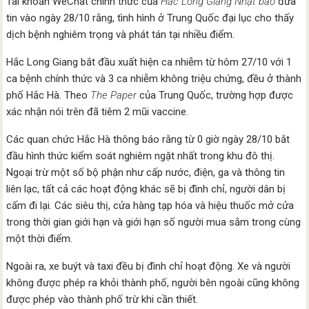
Tài khoản WeChat chính thức của
Hắc Long Giang Nhật báo
đưa
tin vào ngày 28/10 rằng, tình hình ở Trung Quốc đại lục cho thấy
dịch bệnh nghiêm trọng và phát tán tại nhiều điểm.
Hắc Long Giang bắt đầu xuất hiện ca nhiễm từ hôm 27/10 với 1
ca bệnh chính thức và 3 ca nhiễm không triệu chứng, đều ở thành
phố Hắc Hà. Theo
The Paper
của Trung Quốc, trường hợp được
xác nhận nói trên đã tiêm 2 mũi vaccine.
Các quan chức Hắc Hà thông báo rằng từ 0 giờ ngày 28/10 bắt
đầu hình thức kiểm soát nghiêm ngặt nhất trong khu đô thị.
Ngoại trừ một số bộ phận như cấp nước, điện, ga và thông tin
liên lạc, tất cả các hoạt động khác sẽ bị đình chỉ, người dân bị
cấm đi lại. Các siêu thị, cửa hàng tạp hóa và hiệu thuốc mở cửa
trong thời gian giới hạn và giới hạn số người mua sắm trong cùng
một thời điểm.
Ngoài ra, xe buýt và taxi đều bị đình chỉ hoạt động. Xe và người
không được phép ra khỏi thành phố, người bên ngoài cũng không
được phép vào thành phố trừ khi cần thiết.