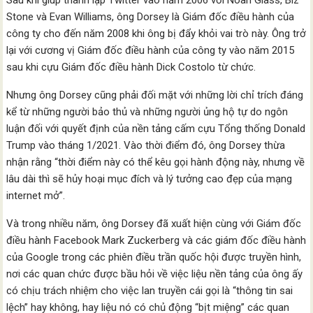
Sau khi giúp thành lập Twitter vào năm 2006 với Noah Glass, Biz
Stone và Evan Williams, ông Dorsey là Giám đốc điều hành của
công ty cho đến năm 2008 khi ông bị đẩy khỏi vai trò này. Ông trở
lại với cương vị Giám đốc điều hành của công ty vào năm 2015
sau khi cựu Giám đốc điều hành Dick Costolo từ chức.
Nhưng ông Dorsey cũng phải đối mặt với những lời chỉ trích đáng
kể từ những người bảo thủ và những người ủng hộ tự do ngôn
luận đối với quyết định của nền tảng cấm cựu Tổng thống Donald
Trump vào tháng 1/2021. Vào thời điểm đó, ông Dorsey thừa
nhận rằng “thời điểm này có thể kêu gọi hành động này, nhưng về
lâu dài thì sẽ hủy hoại mục đích và lý tưởng cao đẹp của mạng
internet mở”.
Và trong nhiều năm, ông Dorsey đã xuất hiện cùng với Giám đốc
điều hành Facebook Mark Zuckerberg và các giám đốc điều hành
của Google trong các phiên điều trần quốc hội được truyền hình,
nơi các quan chức được bầu hỏi về việc liệu nền tảng của ông ấy
có chịu trách nhiệm cho việc lan truyền cái gọi là “thông tin sai
lệch” hay không, hay liệu nó có chủ động “bịt miệng” các quan