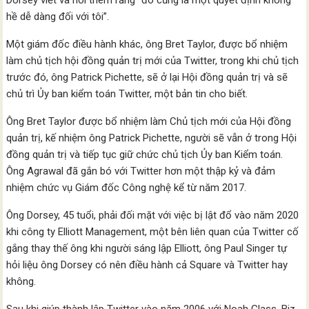
Dorsey viết và nói thêm rằng “đó cũng là một quyết định không
hề dễ dàng đối với tôi”.
Một giám đốc điều hành khác, ông Bret Taylor, được bổ nhiệm
làm chủ tịch hội đồng quản trị mới của Twitter, trong khi chủ tịch
trước đó, ông Patrick Pichette, sẽ ở lại Hội đồng quản trị và sẽ
chủ trì Ủy ban kiểm toán Twitter, một bản tin cho biết.
Ông Bret Taylor được bổ nhiệm làm Chủ tịch mới của Hội đồng
quản trị, kế nhiệm ông Patrick Pichette, người sẽ vẫn ở trong Hội
đồng quản trị và tiếp tục giữ chức chủ tịch Ủy ban Kiểm toán.
Ông Agrawal đã gắn bó với Twitter hơn một thập kỷ và đảm
nhiệm chức vụ Giám đốc Công nghệ kể từ năm 2017.
Ông Dorsey, 45 tuổi, phải đối mặt với việc bị lật đổ vào năm 2020
khi công ty Elliott Management, một bên liên quan của Twitter cố
gắng thay thế ông khi người sáng lập Elliott, ông Paul Singer tự
hỏi liệu ông Dorsey có nên điều hành cả Square và Twitter hay
không.