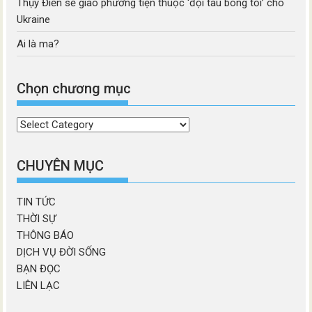
Thụy Điển sẽ giao phương tiện thuộc ‘đội tàu bóng tối’ cho
Ukraine
Ai là ma?
Chọn chương mục
Chọn
chương
mục
CHUYÊN MỤC
TIN TỨC
THỜI SỰ
THÔNG BÁO
DỊCH VỤ ĐỜI SỐNG
BẠN ĐỌC
LIÊN LẠC