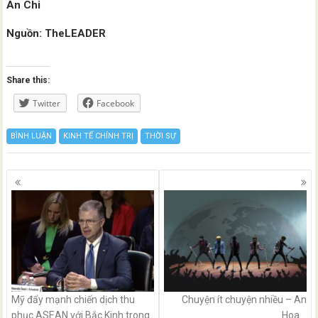
An Chi
Nguồn: TheLEADER
Share this:
Twitter
Facebook
BÌNH LUẬN
KINH TẾ CHÍNH TRỊ
THỜI SỰ
Posts
navigation
Mỹ đẩy mạnh chiến dịch thu
Chuyện ít chuyện nhiều – An
phục ASEAN với Bắc Kinh trong
Hoa