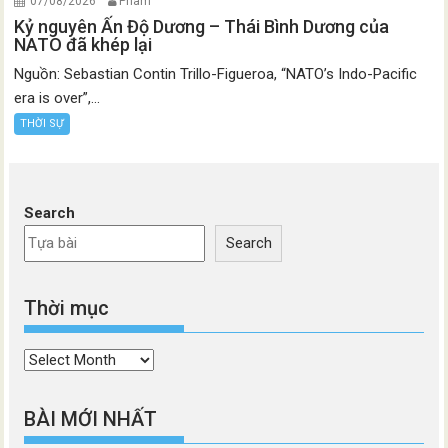
07/08/2026
Pham
Kỷ nguyên Ấn Độ Dương – Thái Bình Dương của
NATO đã khép lại
Nguồn: Sebastian Contin Trillo-Figueroa, “NATO’s Indo-Pacific
era is over”,...
THỜI SỰ
Search
Search
Thời mục
Thời
mục
BÀI MỚI NHẤT