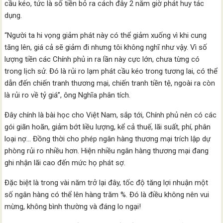
cầu kéo, tức là số tiền bỏ ra cách đây 2 năm giờ phát huy tác
dụng.
“Người ta hi vọng giảm phát này có thể giảm xuống vì khi cung
tăng lên, giá cả sẽ giảm đi nhưng tôi không nghĩ như vậy. Vì số
lượng tiền các Chính phủ in ra lần này cực lớn, chưa từng có
trong lịch sử. Đó là rủi ro lạm phát cầu kéo trong tương lai, có thể
dẫn đến chiến tranh thương mại, chiến tranh tiền tệ, ngoài ra còn
là rủi ro về tỷ giá”, ông Nghĩa phân tích.
Đây chính là bài học cho Việt Nam, sắp tới, Chính phủ nên có các
gói giãn hoãn, giảm bớt liều lượng, kể cả thuế, lãi suất, phí, phân
loại nợ… Đồng thời cho phép ngân hàng thương mại trích lập dự
phòng rủi ro nhiều hơn. Hiện nhiều ngân hàng thương mại đang
ghi nhận lãi cao đến mức họ phát sợ.
Đặc biệt là trong vài năm trở lại đây, tốc độ tăng lợi nhuận một
số ngân hàng có thể lên hàng trăm %. Đó là điều không nên vui
mừng, không bình thường và đáng lo ngại!