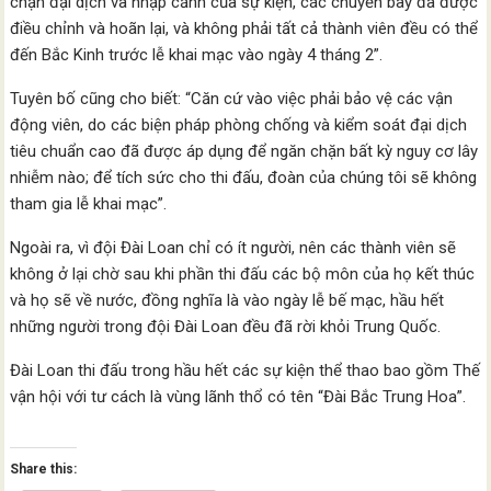
chặn đại dịch và nhập cảnh của sự kiện, các chuyến bay đã được
điều chỉnh và hoãn lại, và không phải tất cả thành viên đều có thể
đến Bắc Kinh trước lễ khai mạc vào ngày 4 tháng 2”.
Tuyên bố cũng cho biết: “Căn cứ vào việc phải bảo vệ các vận
động viên, do các biện pháp phòng chống và kiểm soát đại dịch
tiêu chuẩn cao đã được áp dụng để ngăn chặn bất kỳ nguy cơ lây
nhiễm nào; để tích sức cho thi đấu, đoàn của chúng tôi sẽ không
tham gia lễ khai mạc”.
Ngoài ra, vì đội Đài Loan chỉ có ít người, nên các thành viên sẽ
không ở lại chờ sau khi phần thi đấu các bộ môn của họ kết thúc
và họ sẽ về nước, đồng nghĩa là vào ngày lễ bế mạc, hầu hết
những người trong đội Đài Loan đều đã rời khỏi Trung Quốc.
Đài Loan thi đấu trong hầu hết các sự kiện thể thao bao gồm Thế
vận hội với tư cách là vùng lãnh thổ có tên “Đài Bắc Trung Hoa”.
Share this: