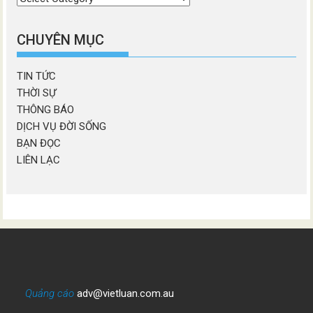
chương
mục
CHUYÊN MỤC
TIN TỨC
THỜI SỰ
THÔNG BÁO
DỊCH VỤ ĐỜI SỐNG
BẠN ĐỌC
LIÊN LẠC
Quảng cáo
adv@vietluan.com.au