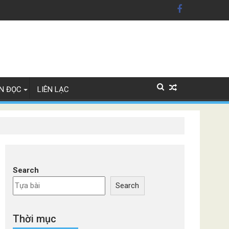
n Mỹ'
ây Lan
N ĐỌC
LIÊN LẠC
Search
Search
Thời mục