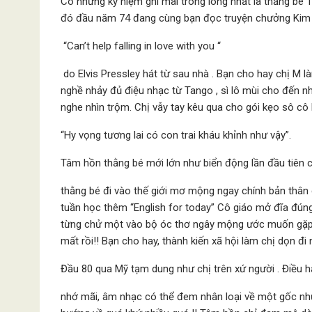
Có những kỷ niệm ghi mãi trong lòng nhất là thằng bé
đó đầu năm 74 đang cùng bạn đọc truyện chưởng Kim D
“Can’t help falling in love with you “
do Elvis Pressley hát từ sau nhà . Bạn cho hay chị M
nghề nhảy đủ điệu nhạc từ Tango , sì lô mùi cho đến nh
nghe nhìn trộm. Chị vẫy tay kêu qua cho gói kẹo sô cô 
“Hy vọng tương lai có con trai kháu khỉnh như vậy”.
Tâm hồn thằng bé mới lớn như biển động lần đầu tiên 
thằng bé đi vào thế giới mơ mộng ngay chính bản thân
tuần học thêm “English for today” Cô giáo mở đĩa đúng
từng chử một vào bộ óc thơ ngây mộng ước muốn gặp h
mất rồi!! Bạn cho hay, thành kiến xã hội làm chị dọn đi
Đầu 80 qua Mỹ tạm dung như chị trên xứ người . Điều 
nhớ mãi, âm nhạc có thể đem nhân loại về một gốc như