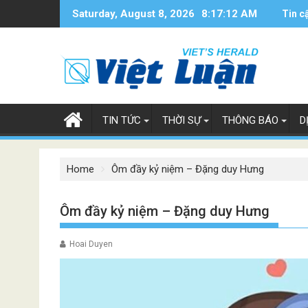
Skip
Saturday, August 8, 2026
8:17:13 AM
Tin c
to
content
TIN TỨC
THỜI SỰ
THÔNG BÁO
D
Home
Ôm đầy kỷ niệm – Đặng duy Hưng
Ôm đầy kỷ niệm – Đặng duy Hưng
Hoai Duyen