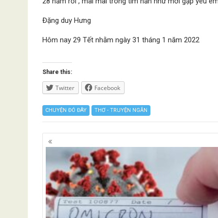
28 năm rồi , mãi mãi trong tim hắn như mới gặp yêu e
Đặng duy Hưng
Hôm nay 29 Tết nhằm ngày 31 tháng 1 năm 2022
Share this:
Twitter
Facebook
CHUYỆN ĐÓ ĐÂY
THƠ - TRUYỆN NGẮN
Posts
navigation