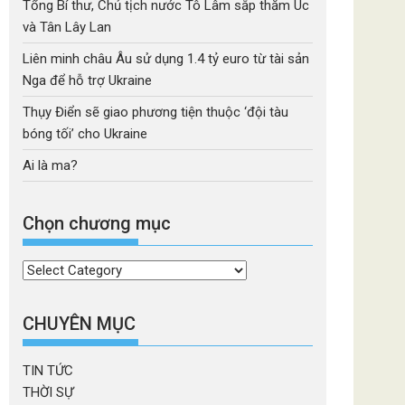
Tổng Bí thư, Chủ tịch nước Tô Lâm sắp thăm Úc
và Tân Lây Lan
Liên minh châu Âu sử dụng 1.4 tỷ euro từ tài sản
Nga để hỗ trợ Ukraine
Thụy Điển sẽ giao phương tiện thuộc ‘đội tàu
bóng tối’ cho Ukraine
Ai là ma?
Chọn chương mục
Chọn
chương
mục
CHUYÊN MỤC
TIN TỨC
THỜI SỰ