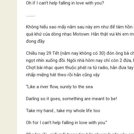
Oh if I can’t help falling in love with you?
……….
Không hiểu sao mấy năm sau này em như để tâm hồn lắn
quá khứ của dòng nhạc Motown. Hắn thật vui khi em m
đong đầy.
Chiều nay 29 Tết (năm nay không có 30) đón ông bà ch
ngọt nhìn xuống đồi. Ngôi nhà hôm nay chỉ còn 2 đứa,
Chợt bài nhạc quen thuộc phát ra từ radio, hắn đưa ta
nhấp miệng hát theo rồi hắn cũng vậy
“Like a river flow, surely to the sea
Darling so it goes, something are meant to be!
Take my hand , take my whole life too
Oh for I can’t help falling in love with you.”