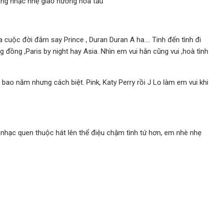
òng nhạc nhẹ giao hưởng hoà tấu
qua cuộc đời đắm say Prince , Duran Duran A ha…. Tinh đến tình đi
đồng ,Paris by night hay Asia. Nhìn em vui hắn cũng vui ,hoà tình
bao năm nhưng cách biệt. Pink, Katy Perry rồi J Lo làm em vui khi
 nhạc quen thuộc hát lên thể điệu chậm tình tứ hơn, em nhè nhẹ