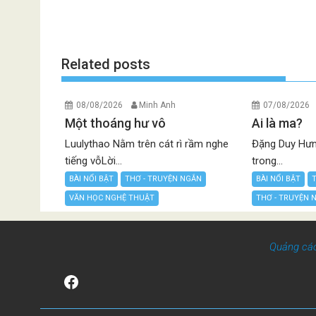
Related posts
08/08/2026
Minh Anh
07/08/2026
Một thoáng hư vô
Ai là ma?
Luulythao Nằm trên cát rì rầm nghe
Đặng Duy Hưn
tiếng vỗLời...
trong...
BÀI NỔI BẬT
THƠ - TRUYỆN NGẮN
BÀI NỔI BẬT
VĂN HỌC NGHỆ THUẬT
THƠ - TRUYỆN 
Quảng cá
Facebook