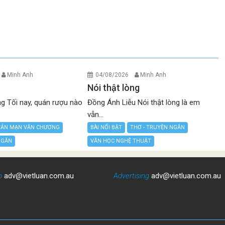
Minh Anh
04/08/2026
Minh Anh
Nói thật lòng
g Tối nay, quán rượu nào
Đồng Ánh Liễu Nói thật lòng là em
vẫn...
TẢN MẠN VĂN CHƯƠNG
BÀI NỔI BẬT
THƠ - TRUYỆN NGẮN
NGẮN
VĂN HỌC NGHỆ THUẬT
o
adv@vietluan.com.au
Advertising
adv@vietluan.com.au