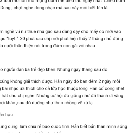
 13 tuổi mới lớn mơ mộng đam mê điều thơ ngây nhất. Chiều hôm
ung , chợt nghe dòng nhạc mà sau này mới biết tên là
 làm nghề vũ nữ thuê nhà gác sau đang dạy cho mấy cô mới vào
ạc “tuýt “. 30 phút sau chị mới phát hiện thấy 2 thằng nhỏ đứng
la cười thân thiện nói trong đám con gái với nhau
có người đàn bà trẻ đẹp khen. Những ngày tháng sau đó
 cũng không giải thích được. Hắn ngày đó ban đêm 2 ngày mỗi
 bài nhạc ưa thích cho cả lớp học thuộc lòng. Hắn cố công nhét
át cho chị nghe. Nhưng cơ hội đó giống như đã thành dĩ vãng
 nơi khác ,sau đó dường như theo chồng về xứ lạ.
hắn học
ng cũng làm chia rẻ bao cuộc tình. Hắn biết bản thân mình sống