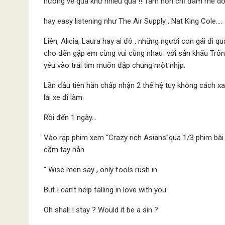
hướng về quá khứ nhiều quá !! Tâm hồn chỉ đam mê d
hay easy listening như The Air Supply , Nat King Cole….
Liên, Alicia, Laura hay ai đó , những người con gái đi 
cho đến gặp em cùng vui cùng nhau với sân khấu Trống 
yêu vào trái tim muốn đập chung một nhịp.
Lần đầu tiên hắn chấp nhận 2 thế hệ tuy không cách xa 
lái xe đi làm.
Rồi đến 1 ngày…
Vào rạp phim xem “Crazy rich Asians”qua 1/3 phim bài
cầm tay hắn
“ Wise men say , only fools rush in
But I can’t help falling in love with you
Oh shall I stay ? Would it be a sin ?