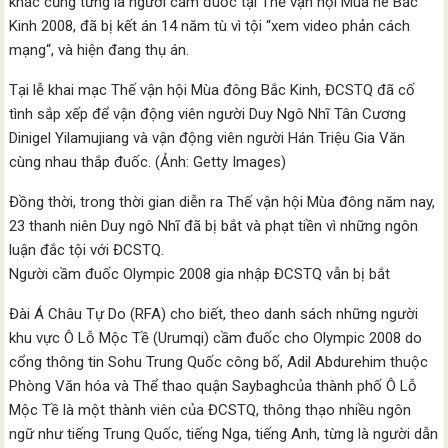
khác cũng từng là người cầm đuốc tại Thế vận hội Mùa hè Bắc
Kinh 2008, đã bị kết án 14 năm tù vì tội “xem video phản cách
mạng“, và hiện đang thụ án.
Tại lễ khai mạc Thế vận hội Mùa đông Bắc Kinh, ĐCSTQ đã cố
tình sắp xếp để vận động viên người Duy Ngô Nhĩ Tân Cương
Dinigel Yilamujiang và vận động viên người Hán Triệu Gia Văn
cùng nhau thắp đuốc. (Ảnh: Getty Images)
Đồng thời, trong thời gian diễn ra Thế vận hội Mùa đông năm nay,
23 thanh niên Duy ngô Nhĩ đã bị bắt và phạt tiền vì những ngôn
luận đắc tội với ĐCSTQ.
Người cầm đuốc Olympic 2008 gia nhập ĐCSTQ vẫn bị bắt
Đài Á Châu Tự Do (RFA) cho biết, theo danh sách những người
khu vực Ô Lỗ Mộc Tề (Urumqi) cầm đuốc cho Olympic 2008 do
cổng thông tin Sohu Trung Quốc công bố, Adil Abdurehim thuộc
Phòng Văn hóa và Thể thao quận Saybaghcủa thành phố Ô Lỗ
Mộc Tề là một thành viên của ĐCSTQ, thông thạo nhiều ngôn
ngữ như tiếng Trung Quốc, tiếng Nga, tiếng Anh, từng là người dẫn