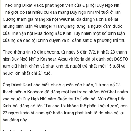
Theo ông Dilxat Raxit, phát ngôn viên của Đại hội Duy Ngô Nhĩ
Thế giới, có rất nhiều cư dân mạng Duy Ngô Nhĩ trẻ tuổi ở Tân
Cương tham gia mạng xã hội WeChat, đã đăng và chia sẻ lại
những bình luận về Dinigel Yilamujiang, từng là người cầm đuốc
của Thế vận hội Mùa đông Bắc Kinh. Tuy nhiên một số bình luận
của họ đã đắc tội chính quyền và bị cảnh sát địa phương trả thù.
Theo thông tin từ địa phương, từ ngày 6 đến 7/2, ít nhất 23 thanh
niên Duy Ngô Nhĩ ở Kashgar, Aksu và Korla đã bị cảnh sát ĐCSTQ
tạm giữ hành chính và phạt kinh tế, người trẻ nhất mới 15 tuổi và
người lớn nhất chỉ 21 tuổi.
Ông Dilxat Raxit cho biết, chính quyền cáo buộc, 1 trong số 23
thanh niên ở Kashgar đã đăng một bài trong nhóm WeChat nhắm
vào người Duy Ngô Nhĩ cầm đuốc tại Thế vận hội Mùa đông Bắc
Kinh, bài đăng có tên “Tại sao tôi không thể phấn khởi được“, còn
22 người khác bị giam giữ hoặc trừng phạt kinh tế do chia sẻ lại
bài đăng này.