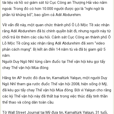
tài liệu và hồ sơ giám sát từ Cục Công an Thượng Hải vào năm
ngoái. Trong đó có hơn 10.000 người được gọi là “nghi ngờ là
phần tử khủng bố“, bao gồm cả Adil Abdurehim.
Về vấn đề này, một quan chức thành phố Ô Lỗ Mộc Tề xác nhận
rằng Adil Abdurehim đã bị chính quyền bắt đi, nhưng người này từ
chối trả lời thêm các câu hỏi. Cảnh sát Cục Công an thành phố Ô
Lỗ Mộc Tề cũng xác nhận rằng Adil Abdurehim đã xem “video
phản cách mạng”. Bị kết án đến 14 năm tù và đã bị giam giữ 5
năm.
Người Duy Ngô Nhĩ từng cầm đuốc tại Thế vận hội kêu gọi tẩy
chay Thế vận hội Mùa đông
Hãng tin AP trước đó đưa tin, Kamaltürk Yalqun, một người Duy
Ngô Nhĩ tham gia rước đuốc Thế vận hội 2008, hiện sống ở Mỹ,
đã kêu gọi tẩy chay Thế vận hội Mùa đông. Bởi vì Yalqun cho rằng
các kỳ Thế vận hội này đã thất bại trong việc thúc đẩy tinh thần
thể thao và công dân toàn cầu.
Tờ Wall Street Journal tại Mỹ đưa tin, Kamaltürk Yalqun, 31 tuổi,