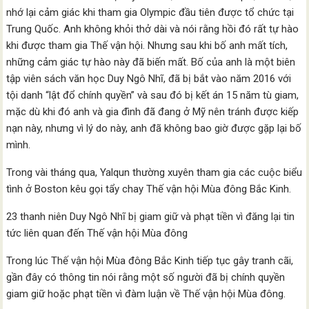
nhớ lại cảm giác khi tham gia Olympic đầu tiên được tổ chức tại
Trung Quốc. Anh không khỏi thở dài và nói rằng hồi đó rất tự hào
khi được tham gia Thế vận hội. Nhưng sau khi bố anh mất tích,
những cảm giác tự hào này đã biến mất. Bố của anh là một biên
tập viên sách văn học Duy Ngô Nhĩ, đã bị bắt vào năm 2016 với
tội danh “lật đổ chính quyền” và sau đó bị kết án 15 năm tù giam,
mặc dù khi đó anh và gia đình đã đang ở Mỹ nên tránh được kiếp
nạn này, nhưng vì lý do này, anh đã không bao giờ được gặp lại bố
mình.
Trong vài tháng qua, Yalqun thường xuyên tham gia các cuộc biểu
tình ở Boston kêu gọi tẩy chay Thế vận hội Mùa đông Bắc Kinh.
23 thanh niên Duy Ngô Nhĩ bị giam giữ và phạt tiền vì đăng lại tin
tức liên quan đến Thế vận hội Mùa đông
Trong lúc Thế vận hội Mùa đông Bắc Kinh tiếp tục gây tranh cãi,
gần đây có thông tin nói rằng một số người đã bị chính quyền
giam giữ hoặc phạt tiền vì đàm luận về Thế vận hội Mùa đông.