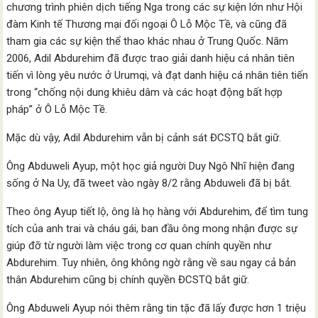
chương trình phiên dịch tiếng Nga trong các sự kiện lớn như Hội
đàm Kinh tế Thương mại đối ngoại Ô Lỗ Mộc Tề, và cũng đã
tham gia các sự kiện thể thao khác nhau ở Trung Quốc. Năm
2006, Adil Abdurehim đã được trao giải danh hiệu cá nhân tiên
tiến vì lòng yêu nước ở Urumqi, và đạt danh hiệu cá nhân tiên tiến
trong “chống nội dung khiêu dâm và các hoạt động bất hợp
pháp” ở Ô Lỗ Mộc Tề.
Mặc dù vậy, Adil Abdurehim vẫn bị cảnh sát ĐCSTQ bắt giữ.
Ông Abduweli Ayup, một học giả người Duy Ngô Nhĩ hiện đang
sống ở Na Uy, đã tweet vào ngày 8/2 rằng Abduweli đã bị bắt.
Theo ông Ayup tiết lộ, ông là họ hàng với Abdurehim, để tìm tung
tích của anh trai và cháu gái, ban đầu ông mong nhận được sự
giúp đỡ từ người làm việc trong cơ quan chính quyền như
Abdurehim. Tuy nhiên, ông không ngờ rằng về sau ngay cả bản
thân Abdurehim cũng bị chính quyền ĐCSTQ bắt giữ.
Ông Abduweli Ayup nói thêm rằng tin tặc đã lấy được hơn 1 triệu