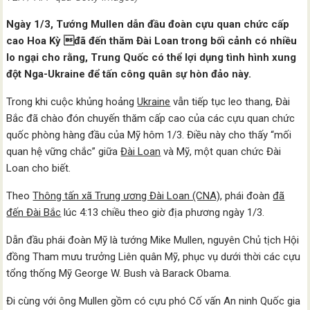
Ngày 1/3, Tướng Mullen dẫn đầu đoàn cựu quan chức cấp
cao Hoa Kỳ đã đến thăm Đài Loan trong bối cảnh có nhiều
lo ngại cho rằng, Trung Quốc có thể lợi dụng tình hình xung
đột Nga-Ukraine để tấn công quân sự hòn đảo này.
Trong khi cuộc khủng hoảng
Ukraine
vẫn tiếp tục leo thang, Đài
Bắc đã chào đón chuyến thăm cấp cao của các cựu quan chức
quốc phòng hàng đầu của Mỹ hôm 1/3. Điều này cho thấy “mối
quan hệ vững chắc” giữa
Đài Loan
và Mỹ, một quan chức Đài
Loan cho biết.
Theo
Thông tấn xã Trung ương Đài Loan (CNA)
, phái đoàn
đã
đến Đài Bắc
lúc 4:13 chiều theo giờ địa phương ngày 1/3.
Dẫn đầu phái đoàn Mỹ là tướng Mike Mullen, nguyên Chủ tịch Hội
đồng Tham mưu trưởng Liên quân Mỹ, phục vụ dưới thời các cựu
tổng thống Mỹ George W. Bush và Barack Obama.
Đi cùng với ông Mullen gồm có cựu phó Cố vấn An ninh Quốc gia