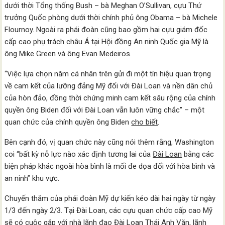
dưới thời Tổng thống Bush – bà Meghan O’Sullivan, cựu Thứ
trưởng Quốc phòng dưới thời chính phủ ông Obama – bà Michele
Flournoy. Ngoài ra phái đoàn cũng bao gồm hai cựu giám đốc
cấp cao phụ trách châu Á tại Hội đồng An ninh Quốc gia Mỹ là
ông Mike Green và ông Evan Medeiros.
“Việc lựa chọn năm cá nhân trên gửi đi một tín hiệu quan trọng
về cam kết của lưỡng đảng Mỹ đối với Đài Loan và nền dân chủ
của hòn đảo, đồng thời chứng minh cam kết sâu rộng của chính
quyền ông Biden đối với Đài Loan vẫn luôn vững chắc” – một
quan chức của chính quyền ông Biden
cho biết
.
Bên cạnh đó, vị quan chức này cũng nói thêm rằng, Washington
coi “bất kỳ nỗ lực nào xác định tương lai của
Đài Loan
bằng các
biện pháp khác ngoài hòa bình là mối đe dọa đối với hòa bình và
an ninh” khu vực.
Chuyến thăm của phái đoàn Mỹ dự kiến kéo dài hai ngày từ ngày
1/3 đến ngày 2/3. Tại Đài Loan, các cựu quan chức cấp cao Mỹ
sẽ có cuộc gặp với nhà lãnh đạo Đài Loan Thái Anh Văn, lãnh