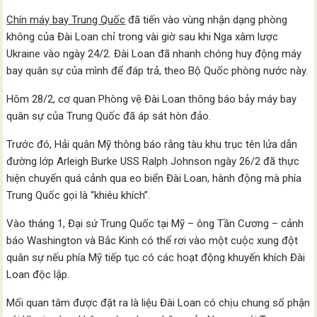
Chín máy bay Trung Quốc
đã tiến vào vùng nhận dạng phòng
không của Đài Loan chỉ trong vài giờ sau khi Nga xâm lược
Ukraine vào ngày 24/2. Đài Loan đã nhanh chóng huy động máy
bay quân sự của mình để đáp trả, theo Bộ Quốc phòng nước này.
Hôm 28/2, cơ quan Phòng vệ Đài Loan thông báo bảy máy bay
quân sự của Trung Quốc đã áp sát hòn đảo.
Trước đó, Hải quân Mỹ thông báo rằng tàu khu trục tên lửa dẫn
đường lớp Arleigh Burke USS Ralph Johnson ngày 26/2 đã thực
hiện chuyến quá cảnh qua eo biển Đài Loan, hành động mà phía
Trung Quốc gọi là “khiêu khích”.
Vào tháng 1, Đại sứ Trung Quốc tại Mỹ – ông Tần Cương – cảnh
báo Washington và Bắc Kinh có thể rơi vào một cuộc xung đột
quân sự nếu phía Mỹ tiếp tục có các hoạt động khuyến khích Đài
Loan độc lập.
Mối quan tâm được đặt ra là liệu Đài Loan có chịu chung số phận