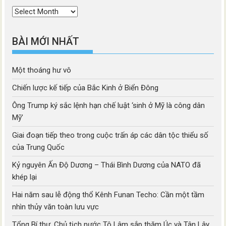
Thời
mục
BÀI MỚI NHẤT
Một thoáng hư vô
Chiến lược kế tiếp của Bắc Kinh ở Biển Đông
Ông Trump ký sắc lệnh hạn chế luật ‘sinh ở Mỹ là công dân
Mỹ’
Giai đoạn tiếp theo trong cuộc trấn áp các dân tộc thiểu số
của Trung Quốc
Kỷ nguyên Ấn Độ Dương – Thái Bình Dương của NATO đã
khép lại
Hai năm sau lễ động thổ Kênh Funan Techo: Cần một tầm
nhìn thủy văn toàn lưu vực
Tổng Bí thư, Chủ tịch nước Tô Lâm sắp thăm Úc và Tân Lây