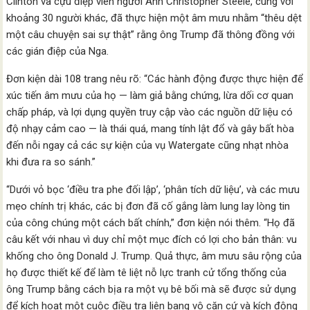
Clinton và cựu điệp viên người Anh Christopher Steele, cùng với
khoảng 30 người khác, đã thực hiện một âm mưu nhằm “thêu dệt
một câu chuyện sai sự thật” rằng ông Trump đã thông đồng với
các gián điệp của Nga.
Đơn kiện dài 108 trang nêu rõ: “Các hành động được thực hiện để
xúc tiến âm mưu của họ — làm giả bằng chứng, lừa dối cơ quan
chấp pháp, và lợi dụng quyền truy cập vào các nguồn dữ liệu có
độ nhạy cảm cao — là thái quá, mang tính lật đổ và gây bất hòa
đến nỗi ngay cả các sự kiện của vụ Watergate cũng nhạt nhòa
khi đưa ra so sánh.”
“Dưới vỏ bọc ‘điều tra phe đối lập’, ‘phân tích dữ liệu’, và các mưu
mẹo chính trị khác, các bị đơn đã cố gắng làm lung lay lòng tin
của công chúng một cách bất chính,” đơn kiện nói thêm. “Họ đã
câu kết với nhau vì duy chỉ một mục đích có lợi cho bản thân: vu
khống cho ông Donald J. Trump. Quả thực, âm mưu sâu rộng của
họ được thiết kế để làm tê liệt nỗ lực tranh cử tổng thống của
ông Trump bằng cách bịa ra một vụ bê bối mà sẽ được sử dụng
để kích hoạt một cuộc điều tra liên bang vô căn cứ và kích động