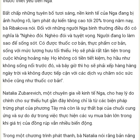
thuốc thiết yếu đến Nga.
Bất chấp những tuyên bố tươi sáng, nền kinh tế của Nga đang bị
ảnh hưởng rõ, lạm phát dự kiến tăng cao tới 20% trong năm nay,
bà Ribakova nói. Đối với những người Nga bình thường điều đó có
nghĩa là “Nghèo đói. Nghèo đói và tuyệt vọng. Người đang lo làm
sao để sống sót. Có được thuốc cơ bản, thực phẩm cơ bản,
sống với mức lương hưu tối thiểu. Họ sẽ phải rất tằn tiện trong
cuộc khủng hoảng này. Họ không có tiền tiết kiệm, họ hầu như
không sống nổi trước đó, và bây giờ thì họ sẽ phải xếp hàng hàng
ngày trời và không được tiếp cận với các dịch vụ chăm sóc sức
khỏe cũng như thuốc cơ bản”.
Natalia Zubarevich, một chuyên gia về kinh tế Nga, cho hay lý do
chính cho sự thiếu hụt gần đây không chỉ là từ các biện pháp
trừng phạt của phương Tây mà còn là sự thất bại của chuỗi cung
ứng và sự do dự trong việc thực hiện các vụ mua bán lớn trong
khi giá trị của đồng rúp vẫn nhiều biến động.
Trong một chương trình phát thanh, bà Natalia nói rằng bản năng