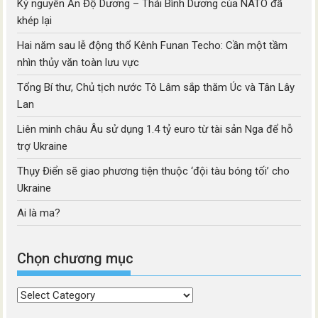
Kỷ nguyên Ấn Độ Dương – Thái Bình Dương của NATO đã
khép lại
Hai năm sau lễ động thổ Kênh Funan Techo: Cần một tầm
nhìn thủy văn toàn lưu vực
Tổng Bí thư, Chủ tịch nước Tô Lâm sắp thăm Úc và Tân Lây
Lan
Liên minh châu Âu sử dụng 1.4 tỷ euro từ tài sản Nga để hỗ
trợ Ukraine
Thụy Điển sẽ giao phương tiện thuộc ‘đội tàu bóng tối’ cho
Ukraine
Ai là ma?
Chọn chương mục
Chọn
chương