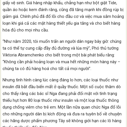
giấy vệ sinh. Giá hàng nhập khẩu, chẳng hạn như bột giặt Tide,
quần áo hoặc kem đánh răng, cũng đã tăng mạnh khi đồng rúp bị
giảm giá. Chính phủ đã đổ lỗi cho đầu cơ và việc mua sắm hoảng
loạn khi giá cả các mặt hàng thiết yếu gia tăng và cho biết hàng
hóa đủ cho mọi nhu cầu.
“Như năm 2020, tôi muốn trấn an người dân ngay bây giờ: chúng
ta có thể tự cung cấp đầy đủ đường và lúa mỳ”, Phó thủ tướng
Viktoria Abramchenko cho biết trong một bài phát biểu rằng:
“Không cần phải hoảng loạn và mua hết những món hàng này –
chúng ta có đủ hàng hoá cho tất cả mọi người”.
Nhưng tình hình càng lúc càng đáng lo hơn, các loại thuốc như
insulin đã bắt đầu biến mất ở quầy thuốc. Một số cuộc thăm dò
cho thấy rằng các bác sĩ Nga đang phải đối mặt với tình trạng
thiếu hụt hơn 80 loại thuốc như insulin và một loại thuốc thông
dụng chống viêm cho trẻ em. Một lần nữa quan chức Nga đổ lỗi
cho những người dân bị kích động và đưa ra tuyên bố về chuyện
các hãng dược phẩm phương Tây sẽ không giới hạn các lô hàng