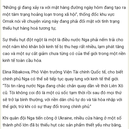
“Những gì đang xảy ra với mặt hàng đường ngày hôm đang tạo ra
một tâm trạng hoảng loạn trong xã hội”, thống đốc khu vực
Omsk nói về chuyện vùng này đang phải đối mặt với tình trạng
thiếu hụt hàng hoá tương tự,
Sự thiếu hụt đột ngột là một là điều nước Nga phải nếm trải cho
một năm khó khăn bởi kinh tế bị thu hẹp rất nhiều, lạm phát tăng
cao và một sự cắt giảm chưa từng có của thế giới trong một nền
kinh tế toàn cầu hóa.
Elina Ribakova, Phó Viện trưởng Viện Tài chính Quốc tế, cho biết
chính phủ Nga có thể sẽ tiếp tục quay lưng với kinh tế thế giới.
“Tôi tin rằng nước Nga đang chắc chắn quay dần về thời Liên Xô
cũ. Tôi không coi đó là một cú sốc tạm thời rồi sau đó mọi thứ
sẽ trở lại bình thường, với nền dân chủ tự do và tái hòa nhập với
thế giới, trừ khi có sự thay đổi trong chính phủ.”
Khi quân đội Nga tiến công ở Ukraine, nhiều cửa hàng ở một số
thành phố lớn đã bị thiếu hụt các sản phẩm thiết yếu như băng,