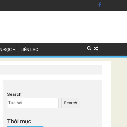
xe Đức
N ĐỌC
LIÊN LẠC
Search
Search
Thời mục