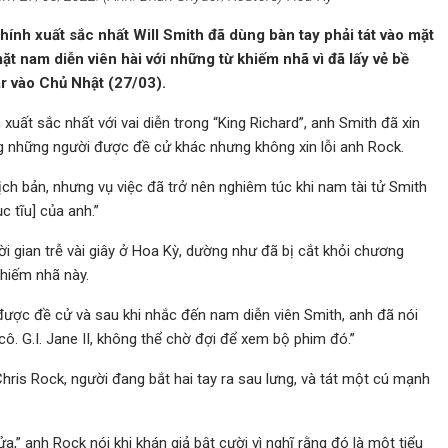
h xuất sắc nhất Will Smith đã dùng bàn tay phải tát vào mặt
t nam diễn viên hài với những từ khiếm nhã vì đã lấy vẻ bề
car vào Chủ Nhật (27/03).
 xuất sắc nhất với vai diễn trong “King Richard”, anh Smith đã xin
g những người được đề cử khác nhưng không xin lỗi anh Rock.
ịch bản, nhưng vụ việc đã trở nên nghiêm túc khi nam tài tử Smith
c tĩu] của anh.”
i gian trễ vài giây ở Hoa Kỳ, dường như đã bị cắt khỏi chương
khiếm nhã này.
được đề cử và sau khi nhắc đến nam diễn viên Smith, anh đã nói
 cô. G.I. Jane II, không thể chờ đợi để xem bộ phim đó.”
Chris Rock, người đang bắt hai tay ra sau lưng, và tát một cú mạnh
ửa,” anh Rock nói khi khán giả bật cười vì nghĩ rằng đó là một tiểu