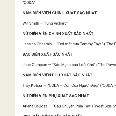
“CODA”
NAM DIỄN VIÊN CHÍNH XUẤT SẮC NHẤT
Will Smith — “King Richard”
NỮ DIỄN VIÊN CHÍNH XUẤT SẮC NHẤT
Jessica Chastain — “Đôi mắt của Tammy Faye” (“The 
ĐẠO DIỄN XUẤT SẮC NHẤT
Jane Campion — “Sức Mạnh của Loài Chó” (“The Power
NAM DIỄN VIÊN PHỤ XUẤT SẮC NHẤT
Troy Kotsur — “CODA – Con Của Người Điếc” (“CODA – 
NỮ DIỄN VIÊN PHỤ XUẤT SẮC NHẤT
Ariana DeBose — “Câu Chuyện Phía Tây” (“West Side St