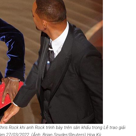
Chris Rock khi anh Rock trình bày trên sân khấu trong Lễ trao giải
 hôm 27/03/2022. (Ảnh: Brian Snyder/Reuters)
Hoa Kỳ