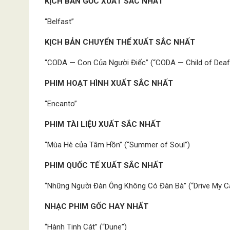
KỊCH BẢN GỐC XUẤT SẮC NHẤT
“Belfast”
KỊCH BẢN CHUYỂN THỂ XUẤT SẮC NHẤT
“CODA — Con Của Người Điếc” (“CODA — Child of Deaf 
PHIM HOẠT HÌNH XUẤT SẮC NHẤT
“Encanto”
PHIM TÀI LIỆU XUẤT SẮC NHẤT
“Mùa Hè của Tâm Hồn” (“Summer of Soul”)
PHIM QUỐC TẾ XUẤT SẮC NHẤT
“Những Người Đàn Ông Không Có Đàn Bà” (“Drive My C
NHẠC PHIM GỐC HAY NHẤT
“Hành Tinh Cát” (“Dune”)