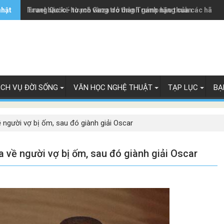
nhật
Trung Quốc - từ mỏ vàng trở thành gánh nặng của các hãng 
Israel bác kế hoạch Gaza do ông Trump hậu thuẫn
ỊCH VỤ ĐỜI SỐNG
VĂN HỌC NGHỆ THUẬT
TẠP LỤC
BẠ
ề người vợ bị ốm, sau đó giành giải Oscar
a về người vợ bị ốm, sau đó giành giải Oscar