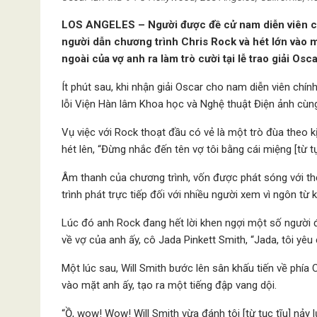
LOS ANGELES – Người được đề cử nam diễn viên chín
người dẫn chương trình Chris Rock và hét lớn vào mặ
ngoài của vợ anh ra làm trò cười tại lễ trao giải Os
Ít phút sau, khi nhận giải Oscar cho nam diễn viên chính
lỗi Viện Hàn lâm Khoa học và Nghệ thuật Điện ảnh cùn
Vụ việc với Rock thoạt đầu có vẻ là một trò đùa theo k
hét lên, “Đừng nhắc đến tên vợ tôi bằng cái miệng [từ tụ
Âm thanh của chương trình, vốn được phát sóng với thờ
trình phát trực tiếp đối với nhiều người xem vì ngôn từ 
Lúc đó anh Rock đang hết lời khen ngợi một số người 
về vợ của anh ấy, cô Jada Pinkett Smith, “Jada, tôi yêu
Một lúc sau, Will Smith bước lên sân khấu tiến về phía 
vào mặt anh ấy, tạo ra một tiếng đập vang dội.
“Ồ, wow! Wow! Will Smith vừa đánh tôi [từ tục tĩu] nảy l