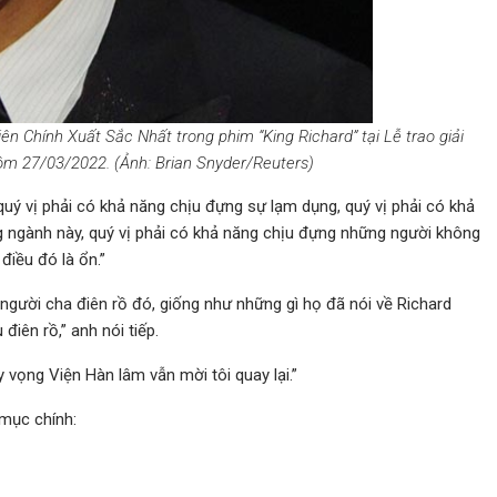
ên Chính Xuất Sắc Nhất trong phim “King Richard” tại Lễ trao giải
 hôm 27/03/2022. (Ảnh: Brian Snyder/Reuters)
quý vị phải có khả năng chịu đựng sự lạm dụng, quý vị phải có khả
ng ngành này, quý vị phải có khả năng chịu đựng những người không
điều đó là ổn.”
người cha điên rồ đó, giống như những gì họ đã nói về Richard
điên rồ,” anh nói tiếp.
y vọng Viện Hàn lâm vẫn mời tôi quay lại.”
 mục chính: