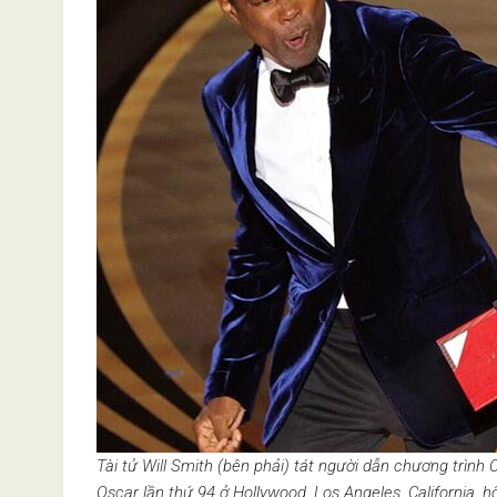
Tài tử Will Smith (bên phải) tát người dẫn chương trình 
Oscar lần thứ 94 ở Hollywood, Los Angeles, California,