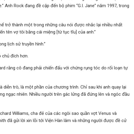
ne.” Anh Rock đang đề cập đến bộ phim “G.I. Jane” năm 1997, trong
hể trở thành một trong những câu nói được nhắc lại nhiều nhất
n tên vợ tôi bằng cái miệng [từ tục tĩu] của anh.”
ng lịch sử truyền hình.”
ó chủ đích hơn.
oard rằng cô đang phải chiến đấu với chứng rụng tóc do rối loạn tự
à diễn trò, là một phần của chương trình. Chỉ sau khi anh quay lại
ệng ngạc nhiên. Nhiều người trên gác lửng đã đứng lên và ngóc đầu
Richard Williams, cha đẻ của các ngôi sao quần vợt Venus và
ith đã gửi lời xin lỗi tới Viện Hàn lâm và những người được đề cử