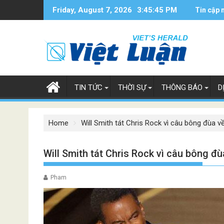
Skip
Friday, August 7, 2026
3:45:46 PM
Tin cập 
to
content
TIN TỨC
THỜI SỰ
THÔNG BÁO
D
Home
Will Smith tát Chris Rock vì câu bông đùa v
Will Smith tát Chris Rock vì câu bông đù
Pham