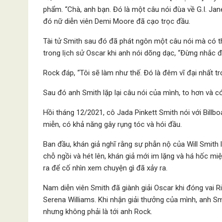
phẩm. “Chà, anh bạn. Đó là một câu nói đùa về G.I. Ja
đó nữ diễn viên Demi Moore đã cạo trọc đầu.
Tài tử Smith sau đó đã phát ngôn một câu nói mà có t
trong lịch sử Oscar khi anh nói dõng dạc, “Đừng nhắc đế
Rock đáp, “Tôi sẽ làm như thế. Đó là đêm vĩ đại nhất tro
Sau đó anh Smith lặp lại câu nói của mình, to hơn và c
Hồi tháng 12/2021, cô Jada Pinkett Smith nói với Billb
miễn, có khả năng gây rụng tóc và hói đầu.
Ban đầu, khán giả nghĩ rằng sự phẫn nộ của Will Smith l
chỗ ngồi và hét lên, khán giả mới im lặng và há hốc mi
ra để cố nhìn xem chuyện gì đã xảy ra.
Nam diễn viên Smith đã giành giải Oscar khi đóng vai 
Serena Williams. Khi nhận giải thưởng của mình, anh Sm
nhưng không phải là tới anh Rock.