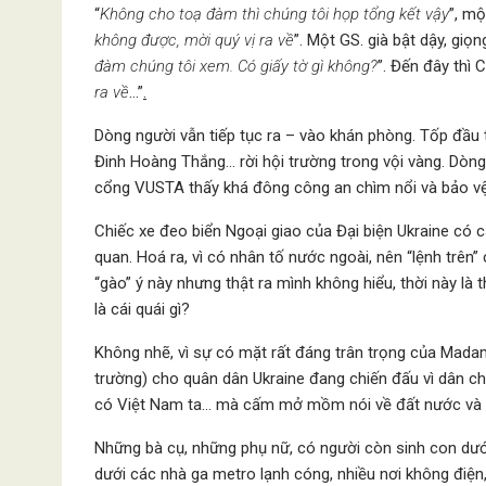
“
Không cho toạ đàm thì chúng tôi họp tổng kết vậy
”, mộ
không được, mời quý vị ra về
”. Một GS. già bật dậy, gi
đàm chúng tôi xem. Có giấy tờ gì không?
”. Đến đây thì 
ra về
…”
.
Dòng người vẫn tiếp tục ra – vào khán phòng. Tốp đầu
Đinh Hoàng Thắng… rời hội trường trong vội vàng. Dòng
cổng VUSTA thấy khá đông công an chìm nổi và bảo vệ
Chiếc xe đeo biển Ngoại giao của Đại biện Ukraine có 
quan. Hoá ra, vì có nhân tố nước ngoài, nên “lệnh trê
“gào” ý này nhưng thật ra mình không hiểu, thời này là
là cái quái gì?
Không nhẽ, vì sự có mặt rất đáng trân trọng của Madam
trường) cho quân dân Ukraine đang chiến đấu vì dân chủ
có Việt Nam ta… mà cấm mở mồm nói về đất nước và 
Những bà cụ, những phụ nữ, có người còn sinh con dưới
dưới các nhà ga metro lạnh cóng, nhiều nơi không điện