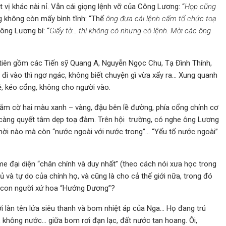
t vị khác nài nỉ. Vẫn cái giọng lệnh vỡ của Công Lương: “
Họp cũng
ọng không còn mấy bình tĩnh: “Thế
ông đưa cái lệnh cấm tổ chức toạ
Công Lương bí: “
Giấy tờ… thì không có nhưng có lệnh. Mời các ông
 tiên gồm các Tiến sỹ Quang A, Nguyễn Ngọc Chu, Tạ Đình Thính,
 đi vào thì ngơ ngác, không biết chuyện gì vừa xẩy ra… Xung quanh
, kéo cổng, không cho người vào.
cắm cờ hai màu xanh – vàng, đậu bên lề đường, phía cổng chính cơ
n” càng quyết tâm dẹp toạ đàm. Trên hội trường, có nghe ông Lương
 thời nào mà còn “nước ngoài với nước trong”… “Yếu tố nước ngoài”
e đại diện “chân chính và duy nhất” (theo cách nói xưa học trong
 và tự do của chính họ, và cũng là cho cả thế giới nữa, trong đó
con người xứ hoa “Hướng Dương”?
 làn tên lửa siêu thanh và bom nhiệt áp của Nga… Họ đang trú
, không nước… giữa bom rơi đạn lạc, đất nước tan hoang. Ôi,