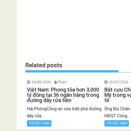
Related posts
04/08/2026
Pham
26/07/2026
Việt Nam: Phong tỏa hơn 3,000
Bắt cựu Chủ
tỷ đồng tại 36 ngân hàng trong
Mỹ trong vụ
đường dây rửa tiền
tế
Hải PhòngCông an vừa triệt phá đường
Ông Bùi Chân
dây rửa...
HĐQT Công...
TIN VIỆT NAM
TIN VIỆT NAM