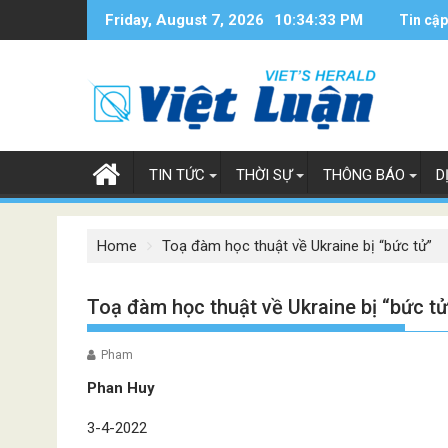
Skip
Friday, August 7, 2026
10:34:34 PM
Tin cập
to
content
TIN TỨC
THỜI SỰ
THÔNG BÁO
D
Home
Toạ đàm học thuật về Ukraine bị “bức tử”
Toạ đàm học thuật về Ukraine bị “bức tử
Pham
Phan Huy
3-4-2022