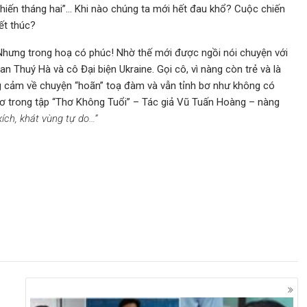
hiến tháng hai”… Khi nào chúng ta mới hết đau khổ? Cuộc chiến
ết thúc?
 Nhưng trong hoạ có phúc! Nhờ thế mới được ngồi nói chuyện với
 Thuý Hà và cô Đại biện Ukraine. Gọi cô, vì nàng còn trẻ và là
ng cảm về chuyện “hoãn” toạ đàm và vẫn tỉnh bơ như không có
 thơ trong tập “Thơ Không Tuổi” – Tác giả Vũ Tuấn Hoàng – nàng
ích, khát vùng tự do…”