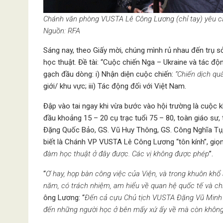
Chánh văn phòng VUSTA Lê Công Lương (chỉ tay) yêu c
Nguồn: RFA
Sáng nay, theo Giấy mời, chúng mình rủ nhau đến trụ s
học thuật. Đề tài: “Cuộc chiến Nga – Ukraine và tác đ
gạch đầu dòng: i) Nhận diện cuộc chiến:
“Chiến dịch qu
giới/ khu vực; iii) Tác động đối với Việt Nam.
Đập vào tai ngay khi vừa bước vào hội trường là cuộc 
đầu khoảng 15 – 20 cụ trạc tuổi 75 – 80, toàn giáo sư,
Đặng Quốc Bảo, GS. Vũ Huy Thông, GS. Công Nghĩa Tụ
biết là Chánh VP VUSTA Lê Công Lương “tôn kính”, giọng
đàm học thuật ở đây được. Các vị không được phép
”.
“
Ơ hay, họp bàn công việc của Viện, và trong khuôn khổ
năm, có trách nhiệm, am hiểu về quan hệ quốc tế và chín
ông Lương: “
Đến cả cựu Chủ tịch VUSTA Đặng Vũ Minh 
đến những người học ở bên mấy xứ ấy về mà còn không đ