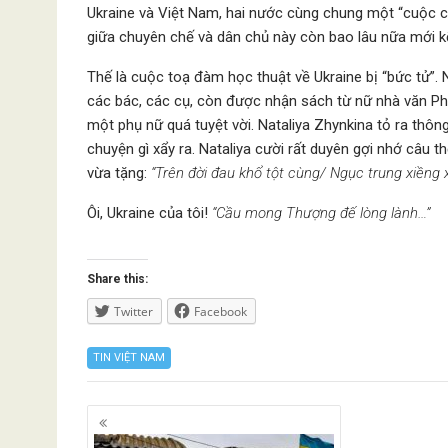
Ukraine và Việt Nam, hai nước cùng chung một “cuộc c
giữa chuyên chế và dân chủ này còn bao lâu nữa mới k
Thế là cuộc toạ đàm học thuật về Ukraine bị “bức tử”.
các bác, các cụ, còn được nhận sách từ nữ nhà văn Phan
một phụ nữ quá tuyệt vời. Nataliya Zhynkina tỏ ra thô
chuyện gì xẩy ra. Nataliya cười rất duyên gợi nhớ câu
vừa tặng:
“Trên đời đau khổ tột cùng/ Ngục trung xiềng x
Ôi, Ukraine của tôi!
“Cầu mong Thượng đế lòng lành…”
Share this:
Twitter
Facebook
TIN VIỆT NAM
Posts
navigation