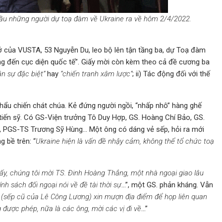
ầu những người dự toạ đàm về Ukraine ra về hôm 2/4/2022.
ở của VUSTA, 53 Nguyễn Du, leo bộ lên tận tầng ba, dự Toạ đàm
ộng đến cục diện quốc tế”. Giấy mời còn kèm theo cả đề cương ba
ân sự đặc biệt”
hay
“chiến tranh xâm lược”
; ii) Tác động đối với thế
khẩu chiến chát chúa. Kẻ đứng người ngồi, “nhấp nhô” hàng ghế
 tiến sỹ. Có GS-Viện trưởng Tô Duy Hợp, GS. Hoàng Chí Bảo, GS.
, PGS-TS Trương Sỹ Hùng… Một ông có dáng vẻ sếp, hỏi ra mới
 bề trên: “
Ukraine hiện là vấn đề nhậy cảm, không thể tổ chức toạ
 ấy, chúng tôi mời TS. Đinh Hoàng Thắng, một nhà ngoại giao lâu
h sách đối ngoại nói về đề tài thời sự
…”, một GS. phản kháng. Vẫn
(sếp cũ của Lê Công Lương) xin mượn địa điểm để họp liên quan
ược phép, nữa là các ông, mời các vị đi về
…”