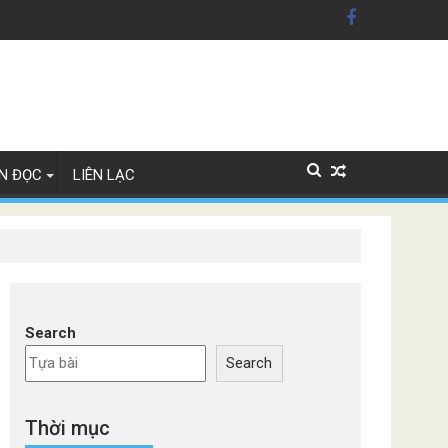
g xe Đức
N ĐỌC
LIÊN LẠC
Search
Search
Thời mục