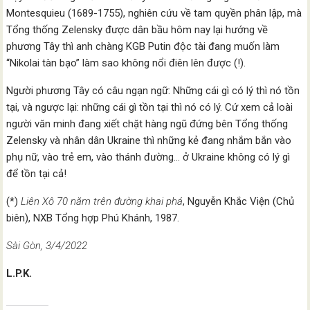
Montesquieu (1689-1755), nghiên cứu về tam quyền phân lập, mà
Tổng thống Zelensky được dân bầu hôm nay lại hướng về
phương Tây thì anh chàng KGB Putin độc tài đang muốn làm
“Nikolai tàn bạo” làm sao không nổi điên lên được (!).
Người phương Tây có câu ngạn ngữ: Những cái gì có lý thì nó tồn
tại, và ngược lại: những cái gì tồn tại thì nó có lý. Cứ xem cả loài
người văn minh đang xiết chặt hàng ngũ đứng bên Tổng thống
Zelensky và nhân dân Ukraine thì những kẻ đang nhắm bắn vào
phụ nữ, vào trẻ em, vào thánh đường… ở Ukraine không có lý gì
để tồn tại cả!
(*)
Liên Xô 70 năm trên đường khai phá
, Nguyễn Khắc Viện (Chủ
biên), NXB Tổng hợp Phú Khánh, 1987.
Sài Gòn, 3/4/2022
L.P.K.