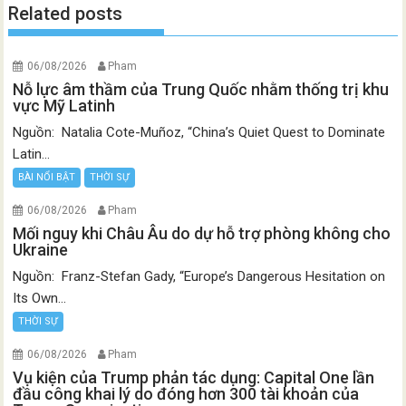
Related posts
06/08/2026
Pham
Nỗ lực âm thầm của Trung Quốc nhằm thống trị khu
vực Mỹ Latinh
Nguồn: Natalia Cote-Muñoz, “China’s Quiet Quest to Dominate
Latin...
BÀI NỔI BẬT
THỜI SỰ
06/08/2026
Pham
Mối nguy khi Châu Âu do dự hỗ trợ phòng không cho
Ukraine
Nguồn: Franz-Stefan Gady, “Europe’s Dangerous Hesitation on
Its Own...
THỜI SỰ
06/08/2026
Pham
Vụ kiện của Trump phản tác dụng: Capital One lần
đầu công khai lý do đóng hơn 300 tài khoản của