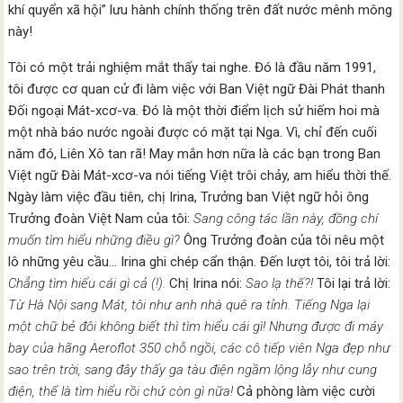
khí quyển xã hội” lưu hành chính thống trên đất nước mênh mông
này!
Tôi có một trải nghiệm mắt thấy tai nghe. Đó là đầu năm 1991,
tôi được cơ quan cử đi làm việc với Ban Việt ngữ Đài Phát thanh
Đối ngoại Mát-xcơ-va. Đó là một thời điểm lịch sử hiếm hoi mà
một nhà báo nước ngoài được có mặt tại Nga. Vì, chỉ đến cuối
năm đó, Liên Xô tan rã! May mắn hơn nữa là các bạn trong Ban
Việt ngữ Đài Mát-xcơ-va nói tiếng Việt trôi chảy, am hiểu thời thế.
Ngày làm việc đầu tiên, chị Irina, Trưởng ban Việt ngữ hỏi ông
Trưởng đoàn Việt Nam của tôi:
Sang công tác lần này, đồng chí
muốn tìm hiểu những điều gì?
Ông Trưởng đoàn của tôi nêu một
lô những yêu cầu… Irina ghi chép cẩn thận. Đến lượt tôi, tôi trả lời:
Chẳng tìm hiểu cái gì cả (!).
Chị Irina nói:
Sao lạ thế?!
Tôi lại trả lời:
Từ Hà Nội sang Mát, tôi như anh nhà quê ra tỉnh. Tiếng Nga lại
một chữ bẻ đôi không biết thì tìm hiểu cái gì! Nhưng được đi máy
bay của hãng Aeroflot 350 chỗ ngồi, các cô tiếp viên Nga đẹp như
sao trên trời, sang đây thấy ga tàu điện ngầm lộng lẫy như cung
điện, thế là tìm hiểu rồi chứ còn gì nữa!
Cả phòng làm việc cười