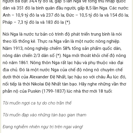
người đã đạt 34,4 tỷ đô la, gấp 5 lần Nga về tổng thu nhập quốc
dân và 351 đô la bình quân đầu người, gấp 8,5 lần Nga. Các nước:
Anh – 10,9 tỷ đô la và 237 đô la; Đức – 10,5 tỷ đô la và 154 đô la;
Pháp – 7,3 tỷ đô la và 183 đô la (*).
Nói Nga là nước tư bản có trình độ phát triển trung bình là nói
theo lối thống kê. Thực ra Nga vẫn là một nước nông nghiệp.
Năm 1913, nông nghiệp chiếm 58% tổng sản phẩm quốc dân,
nông dân chiến 2/3 dân số (*). Nga mới thoát khỏi chế độ nông
nô năm 1861. Nông thôn Nga rất lạc hậu và phụ thuộc vào đại
địa chủ. Đó là một nước Nga của chế độ nông nô chuyên chế
dưới thời của Alexander Đệ Nhất, lạc hậu so với châu Âu lúc đó,
nối tiếp là thời Nikolai Đệ Nhất tàn bạo. Hãy nghe những vần thơ
phẫn nộ của Puskin (1799-1837) lúc nhà thơ mới 18 tuổi:
Tôi muốn ngợi ca tự do cho trần thế
Tôi muốn đạp vào những tàn bạo gian tham
Đang nghiễm nhiên ngự trị trên ngai vàng!