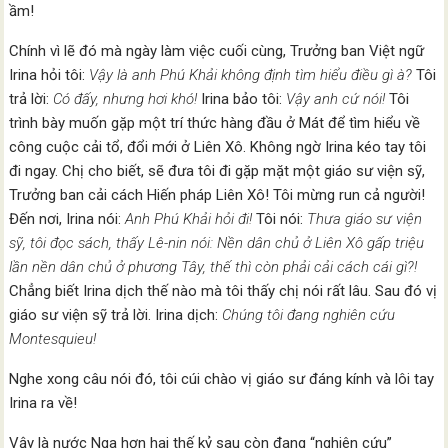
ầm!
Chính vì lẽ đó mà ngày làm việc cuối cùng, Trưởng ban Việt ngữ
Irina hỏi tôi:
Vậy là anh Phú Khải không định tìm hiểu điều gì à?
Tôi
trả lời:
Có đấy, nhưng hơi khó!
Irina bảo tôi:
Vậy anh cứ nói!
Tôi
trình bày muốn gặp một trí thức hàng đầu ở Mát để tìm hiểu về
công cuộc cải tổ, đổi mới ở Liên Xô. Không ngờ Irina kéo tay tôi
đi ngay. Chị cho biết, sẽ đưa tôi đi gặp mặt một giáo sư viện sỹ,
Trưởng ban cải cách Hiến pháp Liên Xô! Tôi mừng run cả người!
Đến nơi, Irina nói:
Anh Phú Khải hỏi đi!
Tôi nói:
Thưa giáo sư viện
sỹ, tôi đọc sách, thấy Lê-nin nói: Nền dân chủ ở Liên Xô gấp triệu
lần nền dân chủ ở phương Tây, thế thì còn phải cải cách cái gì?!
Chẳng biết Irina dịch thế nào mà tôi thấy chị nói rất lâu. Sau đó vị
giáo sư viện sỹ trả lời. Irina dịch:
Chúng tôi đang nghiên cứu
Montesquieu!
Nghe xong câu nói đó, tôi cúi chào vị giáo sư đáng kính và lôi tay
Irina ra về!
Vậy là nước Nga hơn hai thế kỷ sau còn đang “nghiên cứu”