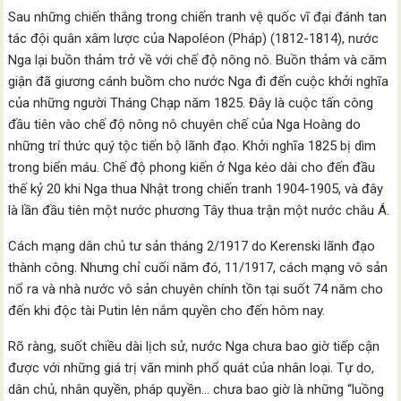
Sau những chiến thắng trong chiến tranh vệ quốc vĩ đại đánh tan
tác đội quân xâm lược của Napoléon (Pháp) (1812-1814), nước
Nga lại buồn thảm trở về với chế độ nông nô. Buồn thảm và căm
giận đã giương cánh buồm cho nước Nga đi đến cuộc khởi nghĩa
của những người Tháng Chạp năm 1825. Đây là cuộc tấn công
đầu tiên vào chế độ nông nô chuyên chế của Nga Hoàng do
những trí thức quý tộc tiến bộ lãnh đạo. Khởi nghĩa 1825 bị dìm
trong biển máu. Chế độ phong kiến ở Nga kéo dài cho đến đầu
thế kỷ 20 khi Nga thua Nhật trong chiến tranh 1904-1905, và đây
là lần đầu tiên một nước phương Tây thua trận một nước châu Á.
Cách mạng dân chủ tư sản tháng 2/1917 do Kerenski lãnh đạo
thành công. Nhưng chỉ cuối năm đó, 11/1917, cách mạng vô sản
nổ ra và nhà nước vô sản chuyên chính tồn tại suốt 74 năm cho
đến khi độc tài Putin lên nắm quyền cho đến hôm nay.
Rõ ràng, suốt chiều dài lịch sử, nước Nga chưa bao giờ tiếp cận
được với những giá trị văn minh phổ quát của nhân loại. Tự do,
dân chủ, nhân quyền, pháp quyền… chưa bao giờ là những “luồng