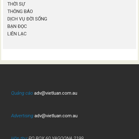
THỜI SỰ
THÔNG BÁO
DỊCH VỤ ĐỜI SỐNG
BẠN ĐỌC
LIÊN LẠC
Quảng cáo
adv@vietluan.com.au
Advertising
adv@vietluan.com.au
Hộp thư
PO BOX 60 YAGOONA 2199