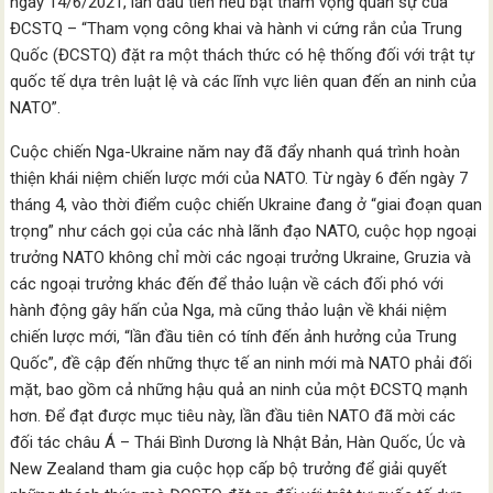
ngày 14/6/2021, lần đầu tiên nêu bật tham vọng quân sự của
ĐCSTQ – “Tham vọng công khai và hành vi cứng rắn của Trung
Quốc (ĐCSTQ) đặt ra một thách thức có hệ thống đối với trật tự
quốc tế dựa trên luật lệ và các lĩnh vực liên quan đến an ninh của
NATO”.
Cuộc chiến Nga-Ukraine năm nay đã đẩy nhanh quá trình hoàn
thiện khái niệm chiến lược mới của NATO. Từ ngày 6 đến ngày 7
tháng 4, vào thời điểm cuộc chiến Ukraine đang ở “giai đoạn quan
trọng” như cách gọi của các nhà lãnh đạo NATO, cuộc họp ngoại
trưởng NATO không chỉ mời các ngoại trưởng Ukraine, Gruzia và
các ngoại trưởng khác đến để thảo luận về cách đối phó với
hành động gây hấn của Nga, mà cũng thảo luận về khái niệm
chiến lược mới, “lần đầu tiên có tính đến ảnh hưởng của Trung
Quốc”, đề cập đến những thực tế an ninh mới mà NATO phải đối
mặt, bao gồm cả những hậu quả an ninh của một ĐCSTQ mạnh
hơn. Để đạt được mục tiêu này, lần đầu tiên NATO đã mời các
đối tác châu Á – Thái Bình Dương là Nhật Bản, Hàn Quốc, Úc và
New Zealand tham gia cuộc họp cấp bộ trưởng để giải quyết