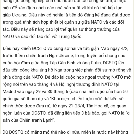
năng lực công nghiệp của các nước đối tác cũng sẽ được thực
hiện để xác định cách các nhà sản xuất vũ khí có thể tiếp tục
giúp Ukraine. Điều này có nghĩa là tiến độ đáng kể đang đạt được
trong quá trình tích hợp thiết bị quân sự giữa NATO và các đối
tác. Điều này sẽ nâng cao lợi thế quân sự thông thường của
NATO và các đối tác đối với Trung Quốc.
Điều này khiến ĐCSTQ vô cùng sợ hãi và tức giận. Vào ngày 4/2,
trước thềm chiến tranh Nga-Ukraine, trong tuyên bố chung sau
cuộc hội đàm giữa ông Tập Cận Bình và ông Putin, ĐCSTQ lần
đầu tiên công khai ủng hộ Nga trong việc phản đối sự mở rộng về
phía đông của NATO. Để đáp lại cuộc họp ngoại trưởng NATO mở
rộng nói trên vào tháng 4 và Hội nghị thượng đỉnh NATO tại
Madrid vào ngày 29 và 30 tháng 6 (các nhà lãnh đạo của hơn 50
quốc gia sẽ tham dự và “Khái niệm chiến lược mới” dự kiến ​​sẽ
chính thức được đưa ra), từ ngày 21-23/4, Tân Hoa xã, cơ quan
ngôn luận của ĐCSTQ, đã đăng liên tiếp 3 bài báo, gọi NATO là “di
sản của Chiến tranh Lạnh”.
Dù ĐCSTQ có mắng mỏ thế nào đi nữa, miễn là nước này không