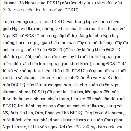
Ukraine. Bộ Ngoại giao ĐCSTQ nói rằng đây là sự khởi đầu của
“một cuộc chiến đen tối mới”
với ĐCSTQ.
Luận điệu ngoại giao của ĐCSTQ vẫn trung lập về cuộc chiến
giữa Nga và Ukraine, nhưng về bản chất thì bí mật thoả thuận với
Nga. Bất kể ĐCSTQ có cung cấp hỗ trợ đáng kể cho Nga hay
không, hai dịp ngoại giao hiếm hoi sau đây có thể thể hiện đầy đủ
ảnh hưởng quốc tế của ĐCSTQ (điều này không khiến ĐCSTQ
phải trả giá đắt, miễn là nước này duy trì một tư thế ngoại giao
mềm dẻo và chiến lược ngoại giao khôn khéo), nhưng ĐCSTQ đã
từ bỏ và không thực hiện: Thứ nhất, ĐCSTQ có quan hệ mật thiết
với Nga và Ukraine. Ukraine, Liên minh Châu Âu và Hoa Kỳ đều
mời ĐCSTQ giúp làm trung gian hoà giải cho cuộc chiến Nga-
Ukraine, nhưng ĐCSTQ đã phớt lờ. Thứ hai, liên quan đến các
thỏa thuận an ninh sau chiến tranh, Ukraine đã nhiều lần đề xuất
ĐCSTQ trở thành người bảo đảm an ninh cho Ukraine, cùng với
Mỹ, Anh, Ba Lan, Đức, Pháp và Thổ Nhĩ Kỳ. Ông David Allahamia,
một thành viên của phái đoàn Ukraine tham dự cuộc đàm phán
Nga-Ukraine, tiết lộ vào ngày 3/4 rằng
“Kiev đang đàm phán với