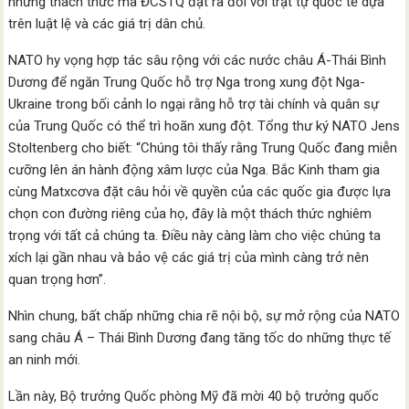
những thách thức mà ĐCSTQ đặt ra đối với trật tự quốc tế dựa
trên luật lệ và các giá trị dân chủ.
NATO hy vọng hợp tác sâu rộng với các nước châu Á-Thái Bình
Dương để ngăn Trung Quốc hỗ trợ Nga trong xung đột Nga-
Ukraine trong bối cảnh lo ngại rằng hỗ trợ tài chính và quân sự
của Trung Quốc có thể trì hoãn xung đột. Tổng thư ký NATO Jens
Stoltenberg cho biết: “Chúng tôi thấy rằng Trung Quốc đang miễn
cưỡng lên án hành động xâm lược của Nga. Bắc Kinh tham gia
cùng Matxcơva đặt câu hỏi về quyền của các quốc gia được lựa
chọn con đường riêng của họ, đây là một thách thức nghiêm
trọng với tất cả chúng ta. Điều này càng làm cho việc chúng ta
xích lại gần nhau và bảo vệ các giá trị của mình càng trở nên
quan trọng hơn”.
Nhìn chung, bất chấp những chia rẽ nội bộ, sự mở rộng của NATO
sang châu Á – Thái Bình Dương đang tăng tốc do những thực tế
an ninh mới.
Lần này, Bộ trưởng Quốc phòng Mỹ đã mời 40 bộ trưởng quốc