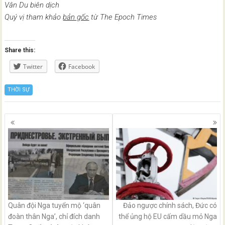
Vân Du biên dịch
Quý vị tham khảo
bản gốc
từ The Epoch Times
Share this:
Twitter
Facebook
THỜI SỰ
Posts
navigation
Quân đội Nga tuyển mộ ‘quân
Đảo ngược chính sách, Đức có
đoàn thân Nga’, chỉ đích danh
thể ủng hộ EU cấm dầu mỏ Nga