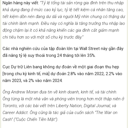
Ngân hàng này viết:
“Tỷ lệ tổng tài sản ròng gia đình trên thu nhập
khả dụng đang ở mức cao kỷ lục, tỷ lệ tiết kiệm cá nhân tăng cao,
tiết kiệm dồn nén đang dư dả và người Mỹ nhìn chung có thặng dư
tài chính lành mạnh. Điều này có nghĩa là tăng trưởng thu nhập lao
động chậm lại ít có khả năng khiến các gia đình cắt giảm mạnh
chi tiêu hơn so với một số chu kỳ trước đây.”
Các nhà nghiên cứu của tập đoàn lớn tại Wall Street này gần đây
đã nâng tỷ lệ suy thoái trong 24 tháng tới lên 35%.
Cục Dự trữ Liên bang không dự đoán về một giai đoạn thu hẹp
[trong chu kỳ kinh tế, mà] dự đoán 2.8% vào năm 2022, 2.2% vào
năm 2023, và 2% vào năm 2024.
Ông Andrew Moran đưa tin về kinh doanh, kinh tế, và tài chính.
Ông từng là một nhà văn và phóng viên trong hơn một thập niên ở
Toronto, với các bài viết trên Liberty Nation, Digital Journal, và
Career Addict. Ông cũng là tác giả của cuốn sách “The War on
Cash” (“Cuộc Chiến Tiền Mặt”).