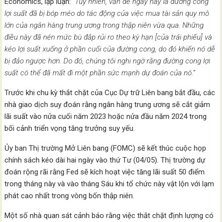
Economics, lập luận:
“Tuy nhiên, vấn đề ngày nay là đường cong
lợi suất đã bị bóp méo do tác động của việc mua tài sản quy mô
lớn của ngân hàng trung ương trong thập niên vừa qua. Những
điều này đã nén mức bù đắp rủi ro theo kỳ hạn [của trái phiếu] và
kéo lợi suất xuống ở phần cuối của đường cong, do đó khiến nó dễ
bị đảo ngược hơn. Do đó, chúng tôi nghi ngờ rằng đường cong lợi
suất có thể đã mất đi một phần sức mạnh dự đoán của nó.”
Trước khi chu kỳ thắt chặt của Cục Dự trữ Liên bang bắt đầu, các
nhà giao dịch suy đoán rằng ngân hàng trung ương sẽ cắt giảm
lãi suất vào nửa cuối năm 2023 hoặc nửa đầu năm 2024 trong
bối cảnh triển vọng tăng trưởng suy yếu.
Ủy ban Thị trường Mở Liên bang (FOMC) sẽ kết thúc cuộc họp
chính sách kéo dài hai ngày vào thứ Tư (04/05). Thị trường dự
đoán rộng rãi rằng Fed sẽ kích hoạt việc tăng lãi suất 50 điểm
trong tháng này và vào tháng Sáu khi tổ chức này vật lộn với lạm
phát cao nhất trong vòng bốn thập niên.
Một số nhà quan sát cảnh báo rằng việc thắt chặt định lượng có