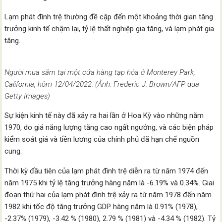
Lạm phát đình trệ thường đề cập đến một khoảng thời gian tăng
trưởng kinh tế chậm lại, tỷ lệ thất nghiệp gia tăng, và lạm phát gia
tăng.
Người mua sắm tại một cửa hàng tạp hóa ở Monterey Park,
California, hôm 12/04/2022. (Ảnh: Frederic J. Brown/AFP qua
Getty Images)
Sự kiện kinh tế này đã xảy ra hai lần ở Hoa Kỳ vào những năm
1970, do giá năng lượng tăng cao ngất ngưởng, và các biện pháp
kiểm soát giá và tiền lương của chính phủ đã hạn chế nguồn
cung.
Thời kỳ đầu tiên của lạm phát đình trệ diễn ra từ năm 1974 đến
năm 1975 khi tỷ lệ tăng trưởng hàng năm là -6.19% và 0.34%. Giai
đoạn thứ hai của lạm phát đình trệ xảy ra từ năm 1978 đến năm
1982 khi tốc độ tăng trưởng GDP hàng năm là 0.91% (1978),
-2.37% (1979), -3.42 % (1980), 2.79 % (1981) và -4.34 % (1982). Tỷ