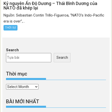
Kỷ nguyên Ấn Độ Dương – Thái Bình Dương của
NATO đã khép lại
Nguồn: Sebastian Contin Trillo-Figueroa, “NATO’s Indo-Pacific
era is over”,...
THỜI SỰ
Search
Search
Thời mục
Thời
mục
BÀI MỚI NHẤT