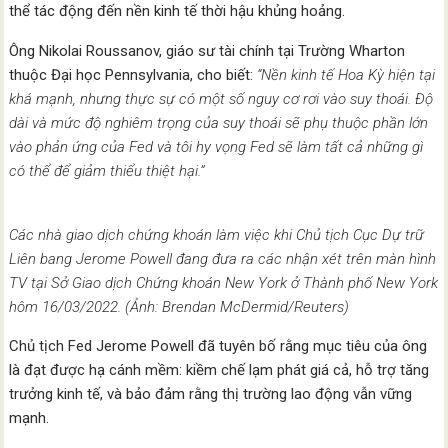
thể tác động đến nền kinh tế thời hậu khủng hoảng.
Ông Nikolai Roussanov, giáo sư tài chính tại Trường Wharton
thuộc Đại học Pennsylvania, cho biết:
“Nền kinh tế Hoa Kỳ hiện tại
khá mạnh, nhưng thực sự có một số nguy cơ rơi vào suy thoái. Độ
dài và mức độ nghiêm trọng của suy thoái sẽ phụ thuộc phần lớn
vào phản ứng của Fed và tôi hy vọng Fed sẽ làm tất cả những gì
có thể để giảm thiểu thiệt hại.”
Các nhà giao dịch chứng khoán làm việc khi Chủ tịch Cục Dự trữ
Liên bang Jerome Powell đang đưa ra các nhận xét trên màn hình
TV tại Sở Giao dịch Chứng khoán New York ở Thành phố New York
hôm 16/03/2022. (Ảnh: Brendan McDermid/Reuters)
Chủ tịch Fed Jerome Powell đã tuyên bố rằng mục tiêu của ông
là đạt được hạ cánh mềm: kiềm chế lạm phát giá cả, hỗ trợ tăng
trưởng kinh tế, và bảo đảm rằng thị trường lao động vẫn vững
mạnh.