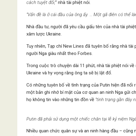
cách tuyệt đối,
” nhà tài phiệt nói.
“Vấn đề là ở cái đầu của ông ấy. … Một gã điên có thể làm
Nhà đầu tư, người đã yêu cầu giấu tên của nhà tài phiệ
xâm lược Ukraine.
Tuy nhiên, Tạp chí New Lines đã tuyên bố rằng nhà tài
người Nga giàu nhất theo Forbes.
Trong cuộc trò chuyện dài 11 phút, nhà tài phiệt nói v
Ukraine và hy vọng rằng ông ta sẽ bị lật đổ.
Có những tuyên bố về tình trạng của Putin hiện đã nổi 
một bản ghi nhớ bí mật của cơ quan an ninh Nga gửi c
họ không tin vào những tin đồn về
“tình trạng gần đây n
Putin đã phải sử dụng một chiếc chăn tại lễ kỷ niệm Ng
Nhiều quan chức quân sự và an ninh hàng đầu – cũng n