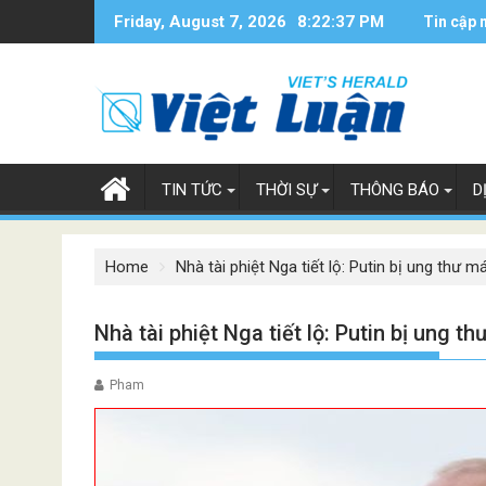
Skip
Friday, August 7, 2026
8:22:38 PM
Tin cập 
to
content
TIN TỨC
THỜI SỰ
THÔNG BÁO
D
Home
Nhà tài phiệt Nga tiết lộ: Putin bị ung thư m
Nhà tài phiệt Nga tiết lộ: Putin bị ung t
Pham