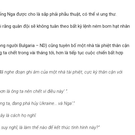
ống Nga được cho là sắp phải phẫu thuật, có thể vì ung thư.
i rằng quân đội sẽ không tuân theo bất kỳ lệnh ném bom hạt nhân
ông người Bulgaria – ND) cũng tuyên bố một nhà tài phiệt thân cận
g ta chết trong vài tháng tới, hơn là tiếp tục cuộc chiến bất hợp
đã nghe đoạn ghi âm của một nhà tài phiệt, cực kỳ thân cận với
ơn là ông ta nên chết vì điều này‘ “.
úng ta, đang phá hủy Ukraine… và Nga’.”
ây là cách họ nghĩ.
uy nghĩ, là làm thế nào để kết thúc tình hình này?”