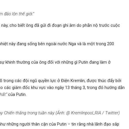
 đảo lộn thế giới.”
t này, cho biết ông đã gửi đi đoạn ghi âm do phẫn nộ trước cuộc
 phiệt này đang sống bên ngoài nước Nga và là một trong 200
ề sự khinh thường của ông đối với những gì Putin đang làm ở
rõ trong các đội ngũ quyền lực ở Điện Kremlin, được thúc đẩy bởi
ho các giám đốc khu vực vào ngày 13 tháng 3, trong đó hướng dẫn
hất”
của Putin.
ày Chiến thắng trong tuần này (Ảnh: @ Kremlinpool_RIA / Twitter)
hư những người thân cận của Putin – tin rằng nhà lãnh đạo sắp