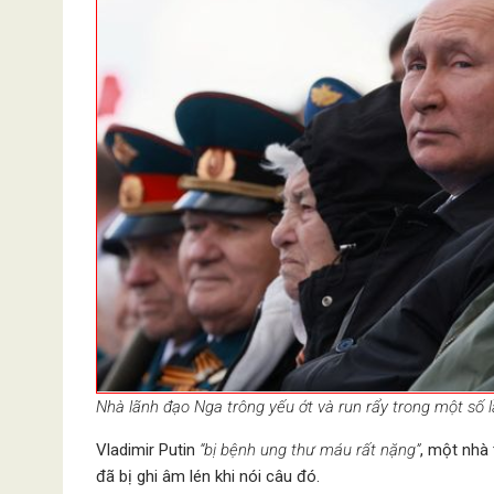
Nhà lãnh đạo Nga trông yếu ớt và run rẩy trong một số
Vladimir Putin
“bị bệnh ung thư máu rất nặng”
, một nhà 
đã bị ghi âm lén khi nói câu đó.