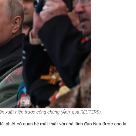
 lần xuất hiện trước công chúng (Ảnh: qua REUTERS)
tài phiệt có quan hệ mật thiết với nhà lãnh đạo Nga được cho là