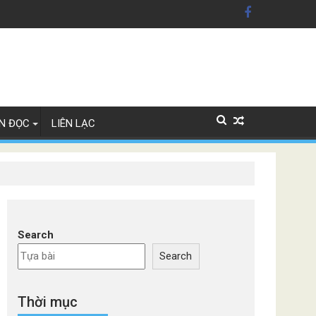
xe Đức
N ĐỌC
LIÊN LẠC
Search
Search
Thời mục