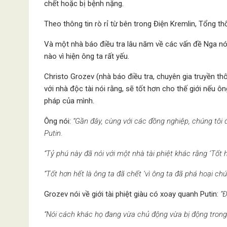
chết hoặc bị bệnh nặng.
Theo thông tin rò rỉ từ bên trong Điện Kremlin, Tổng th
Và một nhà báo điều tra lâu năm về các vấn đề Nga nó
nào vì hiện ông ta rất yếu.
Christo Grozev (nhà báo điều tra, chuyên gia truyền th
với nhà độc tài nói rằng, sẽ tốt hơn cho thế giới nếu ôn
pháp của mình.
Ông nói:
“Gần đây, cùng với các đồng nghiệp, chúng tôi 
Putin.
“Tỷ phú này đã nói với một nhà tài phiệt khác rằng ‘Tốt h
“Tốt hơn hết là ông ta đã chết ‘vì ông ta đã phá hoại ch
Grozev nói về giới tài phiệt giàu có xoay quanh Putin:
“Đ
“Nói cách khác họ đang vừa chủ động vừa bị động trong s