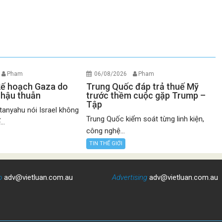
Pham
06/08/2026
Pham
 kế hoạch Gaza do
Trung Quốc đáp trả thuế Mỹ
 hậu thuẫn
trước thềm cuộc gặp Trump –
Tập
anyahu nói Israel không
Trung Quốc kiểm soát từng linh kiện,
..
công nghệ...
TIN THẾ GIỚI
o
adv@vietluan.com.au
Advertising
adv@vietluan.com.au