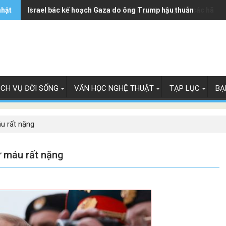
nhật
Trung Quốc - từ mỏ vàng trở thành gánh nặng của các hãng 
Israel bác kế hoạch Gaza do ông Trump hậu thuẫn
ỊCH VỤ ĐỜI SỐNG
VĂN HỌC NGHỆ THUẬT
TẠP LỤC
BẠ
áu rất nặng
hư máu rất nặng