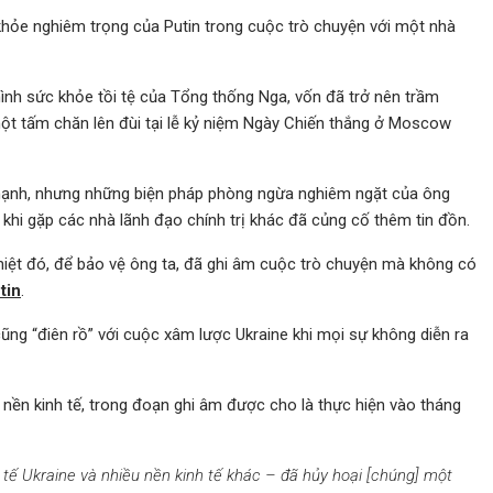
 khỏe nghiêm trọng của Putin trong cuộc trò chuyện với một nhà
 hình sức khỏe tồi tệ của Tổng thống Nga, vốn đã trở nên trầm
 một tấm chăn lên đùi tại lễ kỷ niệm Ngày Chiến thắng ở Moscow
 mạnh, nhưng những biện pháp phòng ngừa nghiêm ngặt của ông
i khi gặp các nhà lãnh đạo chính trị khác đã củng cố thêm tin đồn.
hiệt đó, để bảo vệ ông ta, đã ghi âm cuộc trò chuyện mà không có
tin
.
cũng “điên rồ” với cuộc xâm lược Ukraine khi mọi sự không diễn ra
nền kinh tế, trong đoạn ghi âm được cho là thực hiện vào tháng
 tế Ukraine và nhiều nền kinh tế khác – đã hủy hoại [chúng] một