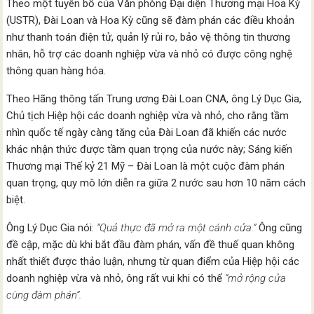
Theo một tuyên bố của Văn phòng Đại diện Thương mại Hoa Kỳ
(USTR), Đài Loan và Hoa Kỳ cũng sẽ đàm phán các điều khoản
như thanh toán điện tử, quản lý rủi ro, bảo vệ thông tin thương
nhân, hỗ trợ các doanh nghiệp vừa và nhỏ có được công nghệ
thông quan hàng hóa.
Theo Hãng thông tấn Trung ương Đài Loan CNA, ông Lý Dục Gia,
Chủ tịch Hiệp hội các doanh nghiệp vừa và nhỏ, cho rằng tầm
nhìn quốc tế ngày càng tăng của Đài Loan đã khiến các nước
khác nhận thức được tầm quan trọng của nước này; Sáng kiến ​​
Thương mại Thế kỷ 21 Mỹ – Đài Loan là một cuộc đàm phán
quan trọng, quy mô lớn diễn ra giữa 2 nước sau hơn 10 năm cách
biệt.
Ông Lý Dục Gia nói:
“Quả thực đã mở ra một cánh cửa.”
Ông cũng
đề cập, mặc dù khi bắt đầu đàm phán, vấn đề thuế quan không
nhất thiết được thảo luận, nhưng từ quan điểm của Hiệp hội các
doanh nghiệp vừa và nhỏ, ông rất vui khi có thể
“mở rộng cửa
cùng đàm phán“.