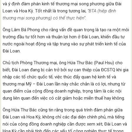
và ý định đàm phán kinh tế thương mại song phương giữa Đài
Loan và Hoa Kỳ. Tốt nhất là trong tương lai,
“BTA (hiệp định
thương mại song phương) có thể thực hiện”
.
Ông Lâm Bá Phong cho rằng vấn đề quan trọng là tạo ra một môi
trường đầu tư tốt hơn và thuận lợi hơn ở Đài Loan, khiến đầu tư
nước ngoài hoạt động và tập trung vào sự phát triển kinh tế của
Đài Loan.
Chủ tịch Phòng Thương mại, ông Hứa Thư Bác (Paul Hsu) cho
biết, Đài Loan đang bị cản trở bởi sự can thiệp của ĐCSTQ khi gia
nhập các tổ chức quốc tế; việc thúc đẩy quan hệ kinh tế và
thương mại Mỹ – Đài Loan lần này chắc chắn là có lợi, nhưng từ
quan điểm của cộng đồng doanh nghiệp, trọng tâm là các nội
dung liên quan đến việc có cắt giảm hoặc miễn thuế hay không.
Ông Hứa Thư Bác cũng tin rằng trong quá trình đàm phán giữa
Đài Loan và Hoa Kỳ, không chỉ các đại diện chính phủ, mà tiếng
nói của cộng đồng doanh nghiệp cần được xem xét; Đài Loan và
Hoa Kỳ cần phải tính đến các yếu tố công nghiệp thực tế trong