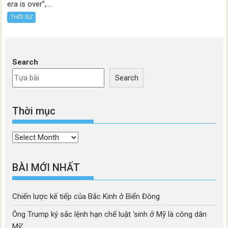
era is over”,...
THỜI SỰ
Search
Search
Thời mục
Thời
mục
BÀI MỚI NHẤT
Chiến lược kế tiếp của Bắc Kinh ở Biển Đông
Ông Trump ký sắc lệnh hạn chế luật ‘sinh ở Mỹ là công dân
Mỹ’