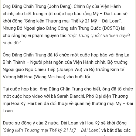
Ông Đặng Chấn Trung (John Deng), Chính ủy của Viện Hành
chính, cho biết trong một cuộc họp báo rằng Mỹ – Đài Loan sẽ
khởi động “Sáng kiến ​​Thương mại Thế kỷ 21 Mỹ – Đài Loan”.
Nhưng Bộ Ngoại giao Đảng Cộng sản Trung Quốc (ĐCSTQ) lại
cho rằng họ vi phạm nguyên tắc
“một Trung Quốc”
và
“kiên quyết
phản đối”.
Ông Đặng Chấn Trung đã tổ chức một cuộc họp báo với ông La
Bỉnh Thành – Người phát ngôn của Viện Hành chính, Bộ trưởng
Ngoại giao Ngô Chiêu Tiếp (Joseph Wu) và Bộ trưởng Kinh tế
Vương Mỹ Hoa (Wang Mei-hua) vào buổi tối.
Tại cuộc họp báo, ông Đặng Chấn Trung cho biết, ông đã tổ chức
một cuộc họp video với bà Sarah Bianchi, Phó Đại diện Thương
mại Hoa Kỳ. Hai bên đã đối thoại về quan hệ thương mại Mỹ – Đài
Loan.
Được sự đồng ý của 2 nước, Đài Loan và Hoa Kỳ sẽ khởi động
“Sáng kiến ​​Thương mại Thế kỷ 21 Mỹ – Đài Loan”,
và bắt đầu các