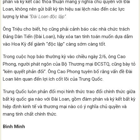
phán và ký kết các thỏa thuận mang ý nghĩa chủ quyền với Đài
Loan, không nên gửi bất kỳ tín hiệu sai lệch nào đến các lực
lượng ly khai
“Đài Loan độc lập”.
Ông Triệu cho biết, họ cũng phải cảnh báo các nhà chức trách
Đảng Dân Tiến (Đài Loan), hãy xóa tan tính toán muốn dựa dẫm
vào Hoa Kỳ để giành “độc lập” càng sớm càng tốt.
Trong cuộc họp báo thường kỳ vào chiều ngày 2/6, ông Cao
Phong, người phát ngôn của Bộ Thương mại ĐCSTQ, cũng bày tỏ
“kiên quyết phản đối”. Ông Cao Phong tuyên bố rằng vấn đề Đài
Loan liên quan đến lợi ích cốt lõi của Trung Quốc.
Trung Quốc luôn phản đối mọi hình thức trao đổi chính thức giữa
bất kỳ quốc gia nào với Đài Loan, gồm đàm phán và ký kết bất kỳ
hiệp định kinh tế và thương mại nào có ý nghĩa chủ quyền và
mang tính chất chính thức.
Bình Minh