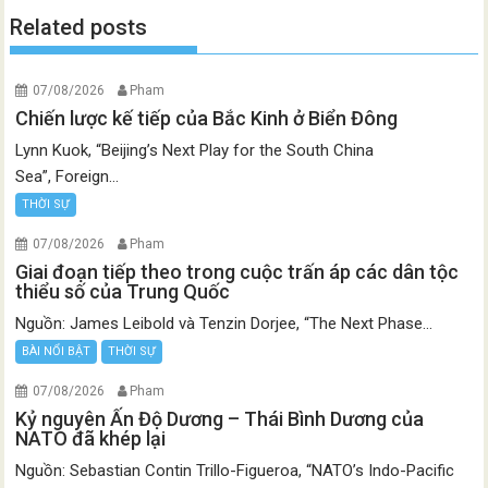
Related posts
07/08/2026
Pham
Chiến lược kế tiếp của Bắc Kinh ở Biển Đông
Lynn Kuok, “Beijing’s Next Play for the South China
Sea”, Foreign...
THỜI SỰ
07/08/2026
Pham
Giai đoạn tiếp theo trong cuộc trấn áp các dân tộc
thiểu số của Trung Quốc
Nguồn: James Leibold và Tenzin Dorjee, “The Next Phase...
BÀI NỔI BẬT
THỜI SỰ
07/08/2026
Pham
Kỷ nguyên Ấn Độ Dương – Thái Bình Dương của
NATO đã khép lại
Nguồn: Sebastian Contin Trillo-Figueroa, “NATO’s Indo-Pacific