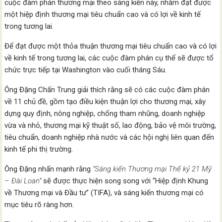
cuộc đàm phán thương mại theo sáng kiến ​​này, nhằm đạt được
một hiệp định thương mại tiêu chuẩn cao và có lợi về kinh tế
trong tương lai.
Để đạt được một thỏa thuận thương mại tiêu chuẩn cao và có lợi
về kinh tế trong tương lai, các cuộc đàm phán cụ thể sẽ được tổ
chức trực tiếp tại Washington vào cuối tháng Sáu.
Ông Đặng Chấn Trung giải thích rằng sẽ có các cuộc đàm phán
về 11 chủ đề, gồm tạo điều kiện thuận lợi cho thương mại, xây
dựng quy định, nông nghiệp, chống tham nhũng, doanh nghiệp
vừa và nhỏ, thương mại kỹ thuật số, lao động, bảo vệ môi trường,
tiêu chuẩn, doanh nghiệp nhà nước và các hội nghị liên quan đến
kinh tế phi thị trường.
Ông Đặng nhấn mạnh rằng
“Sáng kiến ​​Thương mại Thế kỷ 21 Mỹ
– Đài Loan”
sẽ được thực hiện song song với “Hiệp định Khung
về Thương mại và Đầu tư” (TIFA), và sáng kiến ​​thương mại có
mục tiêu rõ ràng hơn.