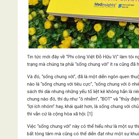
Tin tức mới đây về “Phi công Việt Đỗ Hữu Vị” làm tôi ng
trạng mà chúng ta phải “sống chung với” ít ra cũng đã h
Và đó, “sống chung với”, đã là một diễn ngôn quen thuộ
nào là “sống chung với tiêu cực”, “sống chung với ô nhi
sách thì dài nhưng những yếu tố liệt kê không hẳn là 
chung nào đó, thí dụ như “ô nhiễm”, “BOT” và “thủy điệ
“lợi ích nhóm” hay, khái quát hơn, là sống chung với ch
thì vẫn cứ là cộng hòa xã hội. [1]
Việc “sống chung với” này có thể hiểu như là một sự th
bất tòng tâm mà cũng có thể diễn đạt như một sự khuấ