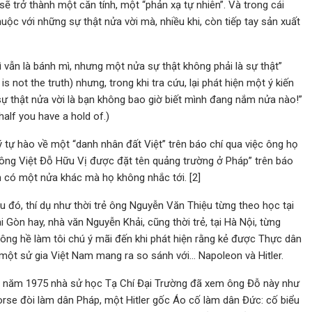
y sẽ trở thành một căn tính, một “phản xạ tự nhiên”. Và trong cái
uộc với những sự thật nửa vời mà, nhiều khi, còn tiếp tay sản xuất
 vẫn là bánh mì, nhưng một nửa sự thật không phải là sự thật”
h is not the truth) nhưng, trong khi tra cứu, lại phát hiện một ý kiến
sự thật nửa vời là bạn không bao giờ biết mình đang nắm nửa nào!”
alf you have a hold of.)
 ý tự hào về một “danh nhân đất Việt” trên báo chí qua việc ông họ
công Việt Đỗ Hữu Vị được đặt tên quảng trường ở Pháp” trên báo
òn có một nửa khác mà họ không nhắc tới. [2]
âu đó, thí dụ như thời trẻ ông Nguyễn Văn Thiệu từng theo học tại
 Gòn hay, nhà văn Nguyễn Khải, cũng thời trẻ, tại Hà Nội, từng
ông hề làm tôi chú ý mãi đến khi phát hiện rằng kẻ được Thực dân
ột sử gia Việt Nam mang ra so sánh với… Napoleon và Hitler.
 Gòn năm 1975 nhà sử học Tạ Chí Đại Trường đã xem ông Đỗ này như
rse đòi làm dân Pháp, một Hitler gốc Áo cố làm dân Đức: cố biểu