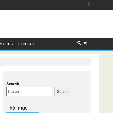
ãng xe Đức
N ĐỌC
LIÊN LẠC
Search
Search
Thời mục