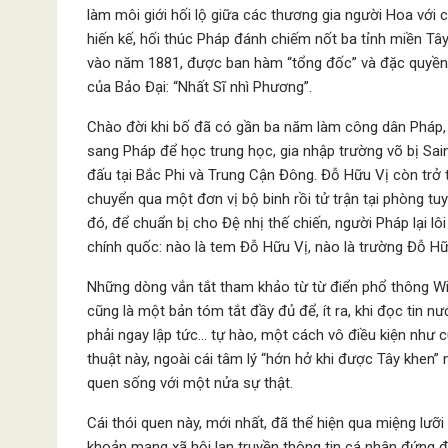
làm môi giới hối lộ giữa các thương gia người Hoa với
hiến kế, hối thúc Pháp đánh chiếm nốt ba tỉnh miền Tâ
vào năm 1881, được ban hàm “tổng đốc” và đặc quyền k
của Bảo Đại: “Nhất Sĩ nhì Phương”.
Chào đời khi bố đã có gần ba năm làm công dân Pháp, 
sang Pháp để học trung học, gia nhập trường võ bị Sain
đấu tại Bắc Phi và Trung Cận Đông. Đỗ Hữu Vị còn trở 
chuyển qua một đơn vị bộ binh rồi tử trận tại phòng 
đó, để chuẩn bị cho Đệ nhị thế chiến, người Pháp lại l
chính quốc: nào là tem Đỗ Hữu Vị, nào là trường Đỗ Hữ
Những dòng vắn tắt tham khảo từ từ điển phổ thông Wik
cũng là một bản tóm tắt đầy đủ để, ít ra, khi đọc tin
phải ngay lập tức… tự hào, một cách vô điều kiện như 
thuật này, ngoài cái tâm lý “hớn hở khi được Tây khen” 
quen sống với một nửa sự thật.
Cái thói quen này, mới nhất, đã thể hiện qua miệng lưỡ
khoản mạng xã hội lan truyền thông tin cá nhân đứng 