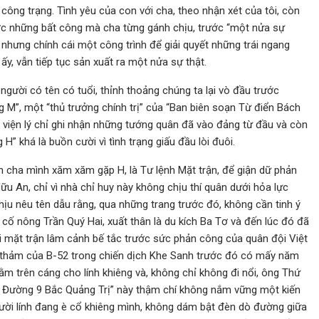
ông trạng. Tình yêu của con với cha, theo nhận xét của tôi, còn
ước những bất công mà cha từng gánh chịu, trước “một nửa sự
ế nhưng chính cái một công trình để giải quyết những trái ngang
ấy, vẫn tiếp tục sản xuất ra một nửa sự thật.
người có tên có tuổi, thỉnh thoảng chúng ta lại vò đầu trước
ng M”, một “thủ trưởng chính trị” của “Ban biên soạn Từ điển Bách
, viện lý chỉ ghi nhận những tướng quân đã vào đảng từ đầu và còn
H” khá là buồn cười vì tình trạng giấu đầu lòi đuôi.
ảnh cha mình xăm xăm gặp H, là Tư lệnh Mặt trận, để giận dữ phản
ữu An, chỉ vì nhà chỉ huy này không chịu thí quân dưới hỏa lực
 chịu nêu tên dẫu rằng, qua những trang trước đó, không cần tinh ý
cố nông Trần Quý Hai, xuất thân là du kích Ba Tơ và đến lúc đó đã
i mặt trận lâm cảnh bế tắc trước sức phản công của quân đội Việt
i thảm của B-52 trong chiến dịch Khe Sanh trước đó có mấy năm
nằm trên cáng cho lính khiêng và, không chỉ không đi nổi, ông Thứ
n Đường 9 Bắc Quảng Trị” này thậm chí không nắm vững một kiến
gười lính đang è cổ khiêng mình, không dám bật đèn dò đường giữa