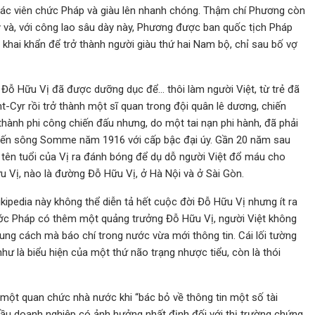
 các viên chức Pháp và giàu lên nhanh chóng. Thậm chí Phương còn
y và, với công lao sâu dày này, Phương được ban quốc tịch Pháp
hai khẩn để trở thành người giàu thứ hai Nam bộ, chỉ sau bố vợ
Đỗ Hữu Vị đã được dưỡng dục để… thôi làm người Việt, từ trẻ đã
t-Cyr rồi trở thành một sĩ quan trong đội quân lê dương, chiến
thành phi công chiến đấu nhưng, do một tai nạn phi hành, đã phải
tuyến sông Somme năm 1916 với cấp bậc đại úy. Gần 20 năm sau
ôi tên tuổi của Vị ra đánh bóng để dụ dỗ người Việt đổ máu cho
u Vị, nào là đường Đỗ Hữu Vị, ở Hà Nội và ở Sài Gòn.
ipedia này không thể diễn tả hết cuộc đời Đỗ Hữu Vị nhưng ít ra
 nước Pháp có thêm một quảng trưởng Đỗ Hữu Vị, người Việt không
cung cách mà báo chí trong nước vừa mới thông tin. Cái lối tường
như là biểu hiện của một thứ não trạng nhược tiểu, còn là thói
i một quan chức nhà nước khi “bác bỏ về thông tin một số tài
đầu doanh nghiệp có ảnh hưởng nhất định đối với thị trường chứng