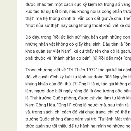
được nhắc tên một cách cực kỳ kiệm lời trong sổ vàng c
xúc tác từ sự bất bình, nếu không nói là công phẫn tr
thật” mà hệ thống chính trị vẫn còn cất giữ về cha. Th
“một nửa sự thật” này cũng không thoát khỏi vết xe đổ 
Đó đây, trong “hồi ức lịch sử” này, bên cạnh những con 
những nhân vật không có giấy khai sinh. Đầu tiên là “ô
khoa quân sự Việt Nam”, kẻ cứ thấy tên cha cô là gạch
phải thuộc về “thành phần cơ bản”. [6] Rồi đến một “ông 
Trong chương viết về “Trị Thiên 1972” tác giả kể lại c
đối về quyết định kỷ luật tư lệnh sư đoàn 308 Nguyễn H
khủng khiếp của đối thủ. [7] Ông H là ai, tác giả không
lắm, người đọc biết ngày rằng đó là ông tướng gốc bần 
là Thứ trưởng Quốc phòng, được cử vào làm tư lệnh kh
Nam Cộng Hòa. “Ông H” cũng là người mà, sau trận rả
và, trong sách, chỉ cách đó vài chục trang, chỉ có thể 
trưởng Quốc phòng đang nắm vai trò “Tư lệnh Mặt trậ
thức quân sự tối thiểu để tự hành hạ mình và những n