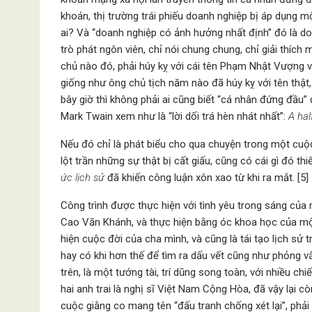
khoán, thị trường trái phiếu doanh nghiệp bị áp dụng m
ai? Và “doanh nghiệp có ảnh hưởng nhất định” đó là do
trò phát ngôn viên, chỉ nói chung chung, chỉ giải thích
chủ nào đó, phải húy kỵ với cái tên Phạm Nhật Vượng v
giống như ông chủ tịch năm nào đã húy kỵ với tên thật,
bây giờ thì không phải ai cũng biết “cá nhân đứng đầu”
Mark Twain xem như là “lời dối trá hèn nhát nhất”:
A hal
Nếu đó chỉ là phát biểu cho qua chuyện trong một cuộ
lột trần những sự thật bị cất giấu, cũng có cái gì đó thi
ức lịch sử
đã khiến công luận xôn xao từ khi ra mắt. [5]
Công trình được thực hiện với tình yêu trong sáng của
Cao Văn Khánh, và thực hiện bằng óc khoa học của một 
hiện cuộc đời của cha mình, và cũng là tái tạo lịch sử t
hay có khi hơn thế để tìm ra dấu vết cũng như phỏng v
trên, là một tướng tài, trí dũng song toàn, với nhiều c
hai anh trai là nghị sĩ Việt Nam Cộng Hòa, đã vậy lại c
cuộc giằng co mang tên “đấu tranh chống xét lại”, phải 