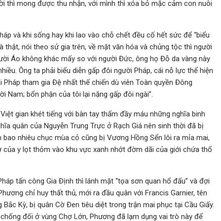
ời thì mong được thu nhận, với mình thì xóa bỏ mặc cảm con nuôi
p và khi sống hay khi lao vào chỗ chết đều cố hết sức để “biểu
à thật, nói theo sử gia trên, về mặt văn hóa và chủng tộc thì người
ười Áo không khác mấy so với người Đức, ông họ Đỗ da vàng này
hiều. Ông ta phải biểu diễn gấp đôi người Pháp, cái nỗ lực thể hiện
 lại Pháp tham gia Đệ nhất thế chiến dù viên Toàn quyền Đông
ười Nam; bổn phận của tôi lại nặng gấp đôi ngài”.
Việt gian khét tiếng với bàn tay thấm đầy máu những nghĩa binh
hĩa quân của Nguyễn Trung Trực ở Rạch Giá nên sinh thời đã bị
 bao nhiêu chục mùa cỏ cũng bị Vương Hồng Sển lôi ra mỉa mai,
hờ của y lọt thỏm vào khu vực xanh nhớt đờm dãi của giới chứa thổ
háp tấn công Gia Định thì lánh mặt “tọa sơn quan hổ đấu” và đợi
ương chỉ huy thất thủ, mới ra đầu quân với Francis Garnier, tên
ắc Kỳ, bị quân Cờ Đen tiêu diệt trong trận mai phục tại Cầu Giấy.
chống đối ở vùng Chợ Lớn, Phương đã lạm dụng vai trò này để