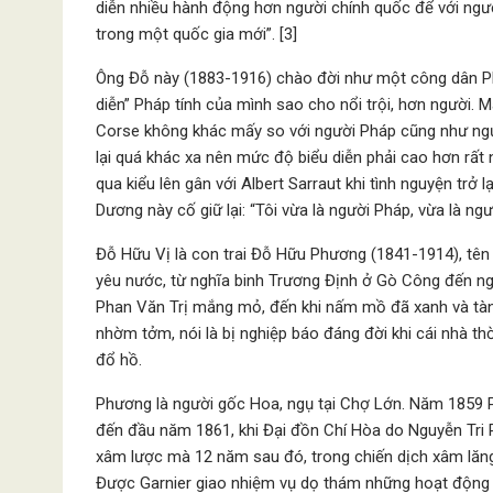
diễn nhiều hành động hơn người chính quốc để với ngư
trong một quốc gia mới”. [3]
Ông Đỗ này (1883-1916) chào đời như một công dân Phá
diễn” Pháp tính của mình sao cho nổi trội, hơn người. M
Corse không khác mấy so với người Pháp cũng như ng
lại quá khác xa nên mức độ biểu diễn phải cao hơn rất n
qua kiểu lên gân với Albert Sarraut khi tình nguyện trở
Dương này cố giữ lại: “Tôi vừa là người Pháp, vừa là ng
Đỗ Hữu Vị là con trai Đỗ Hữu Phương (1841-1914), tên 
yêu nước, từ nghĩa binh Trương Định ở Gò Công đến ng
Phan Văn Trị mắng mỏ, đến khi nấm mồ đã xanh và tàn
nhờm tởm, nói là bị nghiệp báo đáng đời khi cái nhà t
đổ hồ.
Phương là người gốc Hoa, ngụ tại Chợ Lớn. Năm 1859 P
đến đầu năm 1861, khi Đại đồn Chí Hòa do Nguyễn Tri Ph
xâm lược mà 12 năm sau đó, trong chiến dịch xâm lăng B
Được Garnier giao nhiệm vụ dọ thám những hoạt động 