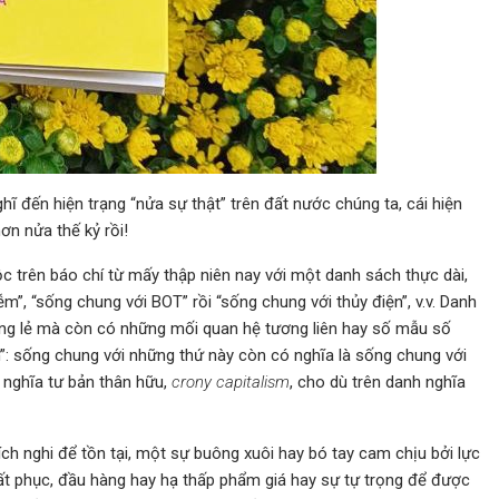
hĩ đến hiện trạng “nửa sự thật” trên đất nước chúng ta, cái hiện
ơn nửa thế kỷ rồi!
c trên báo chí từ mấy thập niên nay với một danh sách thực dài,
ễm”, “sống chung với BOT” rồi “sống chung với thủy điện”, v.v. Danh
riêng lẻ mà còn có những mối quan hệ tương liên hay số mẫu số
n”: sống chung với những thứ này còn có nghĩa là sống chung với
ủ nghĩa tư bản thân hữu,
crony capitalism
, cho dù trên danh nghĩa
ích nghi để tồn tại, một sự buông xuôi hay bó tay cam chịu bởi lực
t phục, đầu hàng hay hạ thấp phẩm giá hay sự tự trọng để được