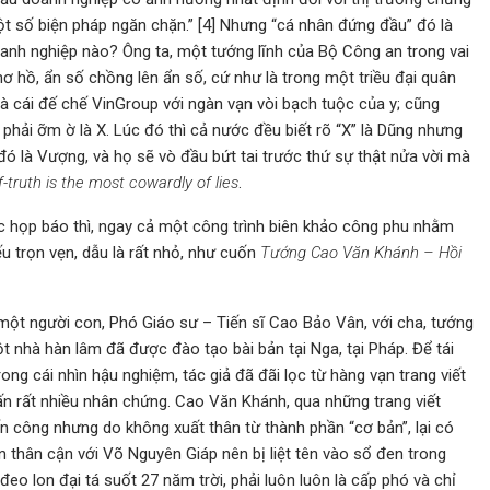
ột số biện pháp ngăn chặn.” [4] Nhưng “cá nhân đứng đầu” đó là
anh nghiệp nào? Ông ta, một tướng lĩnh của Bộ Công an trong vai
 mơ hồ, ẩn số chồng lên ẩn số, cứ như là trong một triều đại quân
à cái đế chế VinGroup với ngàn vạn vòi bạch tuộc của y; cũng
 phải ỡm ờ là X. Lúc đó thì cả nước đều biết rõ “X” là Dũng nhưng
 đó là Vượng, và họ sẽ vò đầu bứt tai trước thứ sự thật nửa vời mà
f-truth is the most cowardly of lies
.
c họp báo thì, ngay cả một công trình biên khảo công phu nhằm
ếu trọn vẹn, dẫu là rất nhỏ, như cuốn
Tướng Cao Văn Khánh – Hồi
 một người con, Phó Giáo sư – Tiến sĩ Cao Bảo Vân, với cha, tướng
nhà hàn lâm đã được đào tạo bài bản tại Nga, tại Pháp. Để tái
rong cái nhìn hậu nghiệm, tác giả đã đãi lọc từ hàng vạn trang viết
ấn rất nhiều nhân chứng. Cao Văn Khánh, qua những trang viết
hiến công nhưng do không xuất thân từ thành phần “cơ bản”, lại có
òn thân cận với Võ Nguyên Giáp nên bị liệt tên vào sổ đen trong
đeo lon đại tá suốt 27 năm trời, phải luôn luôn là cấp phó và chỉ