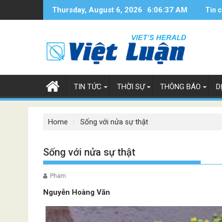
Skip
Thursday, August 6, 2026
6:06:38 AM
Tin c
to
content
TIN TỨC
THỜI SỰ
THÔNG BÁO
D
Home
Sống với nửa sự thật
Sống với nửa sự thật
Pham
Nguyễn Hoàng Văn