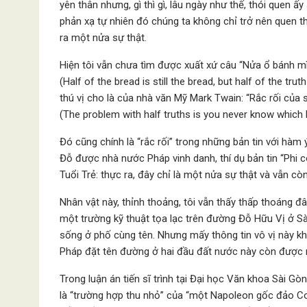
yên thân nhưng, gì thì gì, lâu ngày như thế, thói quen ấ
phản xạ tự nhiên đó chúng ta không chỉ trở nên quen th
ra một nửa sự thật.
Hiện tôi vẫn chưa tìm được xuất xứ câu “Nửa ổ bánh mì
(Half of the bread is still the bread, but half of the trut
thú vị cho là của nhà văn Mỹ Mark Twain: “Rắc rối của 
(The problem with half truths is you never know which h
Đó cũng chính là “rắc rối” trong những bản tin với hàm
Đỗ được nhà nước Pháp vinh danh, thí dụ bản tin “Phi 
Tuổi Trẻ: thực ra, đây chỉ là một nửa sự thật và vẫn c
Nhân vật này, thỉnh thoảng, tôi vẫn thấy thấp thoáng đ
một trường kỹ thuật tọa lạc trên đường Đỗ Hữu Vị ở Sài
sống ở phố cùng tên. Nhưng mấy thông tin vô vị này kh
Pháp đặt tên đường ở hai đầu đất nước này còn được m
Trong luận án tiến sĩ trình tại Đại học Văn khoa Sài
là “trường hợp thu nhỏ” của “một Napoleon gốc đảo Co