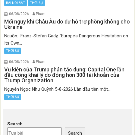
BÀI NỔI BẬT
THỜI SỰ
06/08/2026
Pham
Mối nguy khi Châu Âu do dự hỗ trợ phòng không cho
Ukraine
Nguồn: Franz-Stefan Gady, “Europe’s Dangerous Hesitation on
Its Own...
THỜI SỰ
06/08/2026
Pham
Vụ kiện của Trump phản tác dụng: Capital One lần
đầu công khai lý do đóng hơn 300 tài khoản của
Trump Organization
Nguyễn Ngọc Như Quỳnh 5-8-2026 Lần đầu tiên một...
THỜI SỰ
Search
Search