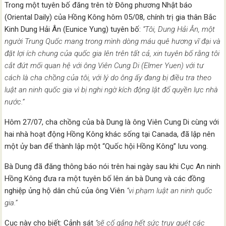
Trong một tuyên bố đăng trên tờ Đông phương Nhật báo
(Oriental Daily) của Hồng Kông hôm 05/08, chính trị gia thân Bắc
Kinh Dung Hải Ân (Eunice Yung) tuyên bố:
“Tôi, Dung Hải Ân, một
người Trung Quốc mang trong mình dòng máu quê hương vĩ đại và
đặt lợi ích chung của quốc gia lên trên tất cả, xin tuyên bố rằng tôi
cắt đứt mối quan hệ với ông Viên Cung Di (Elmer Yuen) với tư
cách là cha chồng của tôi, với lý do ông ấy đang bị điều tra theo
luật an ninh quốc gia vì bị nghi ngờ kích động lật đổ quyền lực nhà
nước.”
Hôm 27/07, cha chồng của bà Dung là ông Viên Cung Di cùng với
hai nhà hoạt động Hồng Kông khác sống tại Canada, đã lập nên
một ủy ban để thành lập một “Quốc hội Hồng Kông” lưu vong.
Bà Dung đã đăng thông báo nói trên hai ngày sau khi Cục An ninh
Hồng Kông đưa ra một tuyên bố lên án bà Dung và các đồng
nghiệp ủng hộ dân chủ của ông Viên
“vi phạm luật an ninh quốc
gia.”
Cục này cho biết: Cảnh sát
“sẽ cố gắng hết sức truy quét các