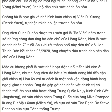
phe dân chủ. Bà cũng có một người chị chồng khác là bà Viên Di
Vọng (Mimi Yuen) ủng hộ dân chủ một cách ôn hòa.
Chồng bà là học giả và nhà bình luận chính trị Viên Di Xương
(Derek Yuen), tự nhận mình có lập trường ôn hòa.
Ông Viên Cung Di còn được trìu mến gọi là “Ba Viên” nằm trong
số những công dân ủng hộ dân chủ của Hồng Kông, hiện là một
doanh nhân 73 tuổi. Sau khi rời thành phố này đến thủ đô Hoa
Thịnh Đốn hồi tháng 06/2020, ông chuyên đấu tranh cho nền dân
chủ của Hồng Kông.
Mặc dù không phải là một nhà hoạt động nổi tiếng khi còn ở
Hồng Kông, nhưng ông Viên đã hết sức thành công khi tiếp cận
giới chính trị Hoa Kỳ với tư cách là một nhà vận động hành lang
ngoại giao tư nhân. Ông đã gặp gỡ các nhân vật chính trị có
thanh thế lớn như nhà hoạt động Trung Quốc Ngụy Kinh Sinh (Wei
Jingsheng), cố vấn chính sách Trung Quốc của ông Mike Pompeo
là ông Dư Mậu Xuân (Miles Yu), và cựu cố vấn Tòa Bạch Ốc Steve
Bannon của cựu Tổng thống Trump.