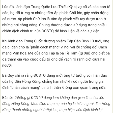
Lúc đó, lãnh đạo Trung Quốc Lưu Thiếu Kỳ bị vợ cũ và các con tố
cáo, họ đã trưng ra những tấm Áp phích Chữ lớn, gây chấn động
cả nước. Áp phích Chữ lớn là tấm áp phích viết tay được treo ở
những nơi công cộng. Chúng thường được sử dụng trong nhiều
chiến dịch chính trị của ĐCSTQ để bình luận về các sự kiện.
Khi lãnh đạo Trung Quốc đương nhiệm Tập Cận Bình 13 tuổi, ông
đã bị gán cho là “phản cách mạng” vì nói vài lời chống đối Cách
mạng Văn hóa. Mẹ của ông Tập là bà Tề Tâm (Qi Xin) cho biết bà
đã tham gia vào cuộc đấu tố ông để vạch rõ ranh giới giữa hai
người.
Bà Quý chỉ ra rằng ĐCSTQ đang mở rộng tư tưởng vô nhân đạo
của họ đến Hồng Kông, chẳng hạn như khi có người trong gia
đình “phản cách mạng” thì tình thân không còn quan trọng nữa.
Bà nói:
“Những gì ĐCSTQ đang làm không đơn giản là chỉ chiếm
đóng Hồng Kông. Mục đích thực sự của họ là biến người dân Hồng
Kông thành những người ở Đại lục, thực hiện việc định hình lại