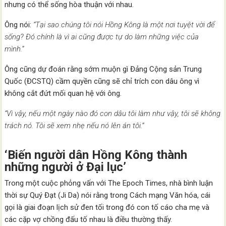
nhưng có thể sống hòa thuận với nhau.
Ông nói:
“Tại sao chúng tôi nói Hồng Kông là một nơi tuyệt vời để
sống? Đó chính là vì ai cũng được tự do làm những việc của
mình.”
Ông cũng dự đoán rằng sớm muộn gì Đảng Cộng sản Trung
Quốc (ĐCSTQ) cầm quyền cũng sẽ chỉ trích con dâu ông vì
không cắt đứt mối quan hệ với ông.
“Vì vậy, nếu một ngày nào đó con dâu tôi làm như vậy, tôi sẽ không
trách nó. Tôi sẽ xem nhẹ nếu nó lên án tôi.”
‘Biến người dân Hồng Kông thành
những người ở Đại lục’
Trong một cuộc phỏng vấn với The Epoch Times, nhà bình luận
thời sự Quý Đạt (Ji Da) nói rằng trong Cách mạng Văn hóa, cái
gọi là giai đoạn lịch sử đen tối trong đó con tố cáo cha mẹ và
các cặp vợ chồng đấu tố nhau là điều thường thấy.