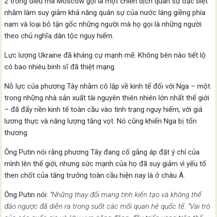
2 trong điều mà Moscow gọi là một chiến dịch quân sự đặc biệt
nhằm làm suy giảm khả năng quân sự của nước láng giềng phía
nam và loại bỏ tận gốc những người mà họ gọi là những người
theo chủ nghĩa dân tộc nguy hiểm.
Lực lượng Ukraine đã kháng cự mạnh mẽ. Không bên nào tiết lộ
có bao nhiêu binh sĩ đã thiệt mạng.
Nỗ lực của phương Tây nhằm cô lập về kinh tế đối với Nga – một
trong những nhà sản xuất tài nguyên thiên nhiên lớn nhất thế giới
– đã đẩy nền kinh tế toàn cầu vào tình trạng nguy hiểm, với giá
lương thực và năng lượng tăng vọt. Nó cũng khiến Nga bị tổn
thương.
Ông Putin nói rằng phương Tây đang cố gắng áp đặt ý chí của
mình lên thế giới, nhưng sức mạnh của họ đã suy giảm vì yếu tố
then chốt của tăng trưởng toàn cầu hiện nay là ở châu Á.
Ông Putin nói:
“Những thay đổi mang tính kiến ​​tạo và không thể
đảo ngược đã diễn ra trong suốt các mối quan hệ quốc tế. “Vai trò