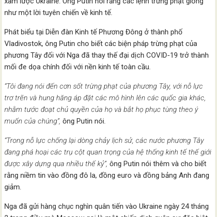
xâm lược Ukraine. Ông Putin nói rằng các lệnh trừng phạt giống
như một lời tuyên chiến về kinh tế.
Phát biểu tại Diễn đàn Kinh tế Phương Đông ở thành phố
Vladivostok, ông Putin cho biết các biện pháp trừng phạt của
phương Tây đối với Nga đã thay thế đại dịch COVID-19 trở thành
mối đe dọa chính đối với nền kinh tế toàn cầu.
“Tôi đang nói đến cơn sốt trừng phạt của phương Tây, với nỗ lực
trơ trẽn và hung hăng áp đặt các mô hình lên các quốc gia khác,
nhằm tước đoạt chủ quyền của họ và bắt họ phục tùng theo ý
muốn của chúng”,
ông Putin nói.
“Trong nỗ lực chống lại dòng chảy lịch sử, các nước phương Tây
đang phá hoại các trụ cột quan trọng của hệ thống kinh tế thế giới
được xây dựng qua nhiều thế kỷ”,
ông Putin nói thêm và cho biết
rằng niềm tin vào đồng đô la, đồng euro và đồng bảng Anh đang
giảm.
Nga đã gửi hàng chục nghìn quân tiến vào Ukraine ngày 24 tháng