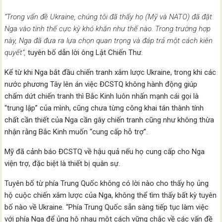
“Trong vấn đề Ukraine, chúng tôi đã thấy họ (Mỹ và NATO) đã đặt
Nga vào tình thế cực kỳ khó khăn như thế nào. Trong trường hợp
này, Nga đã đưa ra lựa chọn quan trọng và đáp trả một cách kiên
quyết”,
tuyên bố dẫn lời ông Lật Chiến Thư.
Kể từ khi Nga bắt đầu chiến tranh xâm lược Ukraine, trong khi các
nước phương Tây lên án việc ĐCSTQ không hành động giúp
chấm dứt chiến tranh thì Bắc Kinh luôn nhấn mạnh cái gọi là
“trung lập” của mình, cũng chưa từng công khai tán thành tính
chất cần thiết của Nga cần gây chiến tranh cũng như không thừa
nhận rằng Bắc Kinh muốn “cung cấp hỗ trợ”.
Mỹ đã cảnh báo ĐCSTQ về hậu quả nếu họ cung cấp cho Nga
viện trợ, đặc biệt là thiết bị quân sự.
Tuyên bố từ phía Trung Quốc không có lời nào cho thấy họ ủng
hộ cuộc chiến xâm lược của Nga, không thể tìm thấy bất kỳ tuyên
bố nào về Ukraine. “Phía Trung Quốc sẵn sàng tiếp tục làm việc
với phía Nga để ủng hộ nhau một cách vững chắc về các vấn đề