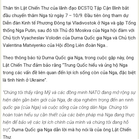
Thân tín Lật Chiến Thư của lãnh đạo ĐCSTQ Tập Cận Bình bắt
đầu chuyến thăm Nga từ ngày 7 – 10/9. Đầu tiên ông tham dự
Diễn đàn Kinh tế Phương Đông tại Vladivostok ở Nga và gặp Tổng
thống Nga Putin, sau đó tới Thủ đô Moskva của Nga hội đàm với
Chủ tịch Vyacheslav Volodin của Duma Quốc gia Nga và Chủ tịch
Valentina Matviyenko của Hội đồng Liên đoàn Nga…
Theo thông báo từ Duma Quốc gia Nga, trong cuộc gặp này, ông
Lật Chiến Thư đảm bảo rằng “Trung Quốc hiểu và ủng hộ Nga
trong các vấn đề liên quan đến lợi ích sống còn của Nga, đặc biệt
là tình hình ở Ukraine”.
“Chúng tôi thấy rằng Mỹ và các đồng minh NATO đang mở rộng sự
hiện diện gần biên giới của Nga, đe dọa nghiêm trọng đến an ninh
quốc gia (của Nga) và cuộc sống của công dân Nga. Chúng tôi
hoàn toàn hiểu sự cần thiết của các biện pháp mà Nga đang thực
hiện để bảo vệ các lợi ích chính của mình và chúng tôi đang hỗ
trợ”,
Duma Quốc gia Nga dẫn lời mà họ nói là của ông Lật Chiến
Thư.