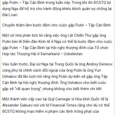
gặp Putin – Tập Cận Bình trong tuần này. Trong khi đó ĐCSTQ lợi
dụng Nga để hỗ trợ cho hành động khiêu khích quân sự chống lại
Đài Loan.
Chuyến thăm làm bước đệm cho cuộc gặp Putin – Tập Cận Bình
Một số nhà phân tích tin rằng việc ông Lật Chiến Thư gặp ông
Putin bên lề Diễn đàn Kinh tế ở Nga có thể là bước đệm cho cuộc
gặp Putin – Tập Cận Bình tại Hội nghị thượng đỉnh của Tổ chức
Hợp tác Thượng Hải ở Samarkand – Uzbekistan.
Vào tuần trước, Đại sứ Nga tại Trung Quốc là ông Andrey Denisov
cùng phụ tá chính sách đối ngoại của ông Putin là ông Yuri
Ushakov đã lần lượt nói rằng ông Putin dự kiến ​​sẽ gặp ông Tập
Cận Bình tại hội nghị thượng đỉnh. Ông Ushakov cho biết cuộc
gặp sẽ “rất quan trọng”, nhưng không cho biết thêm chi tiết.
Một thành viên cấp cao tại Quỹ Carnegie vì Hòa bình Quốc tế là
Alexander Gabuev nói với tờ Financial Times rằng cho dù có thể
ĐCSTQ không mạo hiểm vi phạm các lệnh trừng phạt của