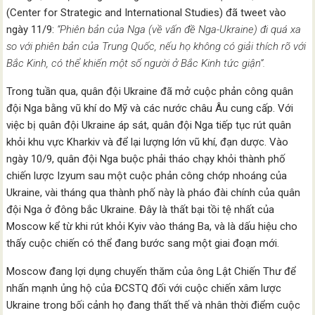
(Center for Strategic and International Studies) đã tweet vào
ngày 11/9:
“Phiên bản của Nga (về vấn đề Nga-Ukraine) đi quá xa
so với phiên bản của Trung Quốc, nếu họ không có giải thích rõ với
Bắc Kinh, có thể khiến một số người ở Bắc Kinh tức giận”.
Trong tuần qua, quân đội Ukraine đã mở cuộc phản công quân
đội Nga bằng vũ khí do Mỹ và các nước châu Âu cung cấp. Với
việc bị quân đội Ukraine áp sát, quân đội Nga tiếp tục rút quân
khỏi khu vực Kharkiv và để lại lượng lớn vũ khí, đạn dược. Vào
ngày 10/9, quân đội Nga buộc phải tháo chạy khỏi thành phố
chiến lược Izyum sau một cuộc phản công chớp nhoáng của
Ukraine, vài tháng qua thành phố này là pháo đài chính của quân
đội Nga ở đông bắc Ukraine. Đây là thất bại tồi tệ nhất của
Moscow kể từ khi rút khỏi Kyiv vào tháng Ba, và là dấu hiệu cho
thấy cuộc chiến có thể đang bước sang một giai đoạn mới.
Moscow đang lợi dụng chuyến thăm của ông Lật Chiến Thư để
nhấn mạnh ủng hộ của ĐCSTQ đối với cuộc chiến xâm lược
Ukraine trong bối cảnh họ đang thất thế và nhân thời điểm cuộc