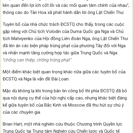
liên quan đến lợi ích cốt lõi và các mối quan tâm chính của nhau”,
thông cáo do Tân Hoa xã phát hành dẫn lời ông Lật Chiến Thư.
Tuyên bố của nhà chức trách ĐCSTQ cho thấy, trong các cuộc
gặp riêng với Chủ tịch Volodin của Duma Quốc gia Nga và Chủ
tịch Matviyenko của Hội đồng Liên đoàn Nga, ông Lật Chiến Thư
đã lên án các biện pháp trừng phạt của phương Tây đối với Nga
và nhấn mạnh tăng cường hợp tác giữa Trung Quốc và Nga
“chống can thiệp, chống trừng phạt”.
Một điểm khác biệt quan trọng khác nữa giữa các tuyên bố của
ĐCSTQ và Nga là vấn đề Đài Loan:
Mặc dù không lạ khi trong bản tin công bố thì phía ĐCSTQ đã bỏ
qua nội dụng cụ thể của hội nghị cấp cao, nhưng khác biệt đáng
kể giữa tuyên bố của Bắc Kinh và Moscow đã thu hút sự chú ý
của các chuyên gia.
Brian Hart, một nhà nghiên cứu thuộc Chương trình Quyền lực
Trung Quốc tại Trung tâm Nghiên cứu Chiến lược và Quốc tế